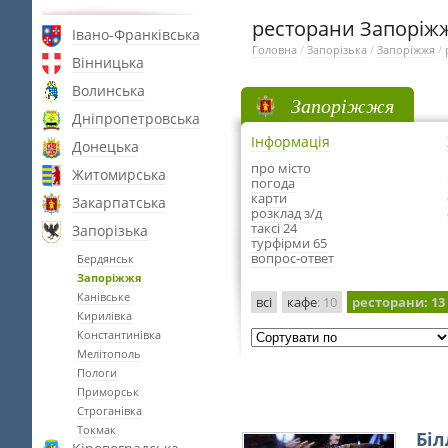
ресторани Запоріж
Івано-Франківська
Головна
/
Запорізька
/
Запоріжжя
/
Вінницька
Волинська
Запоріжжя
Дніпропетровська
Інформація
Донецька
про місто
Житомирська
погода
карти
Закарпатська
розклад з/д
таксі 24
Запорізька
турфірми 65
вопрос-ответ
Бердянськ
Запоріжжя
Канівське
всі
кафе
: 10
ресторани
: 13
Кирилівка
Константинівка
Мелітополь
Пологи
Приморськ
Строганівка
Токмак
Біл