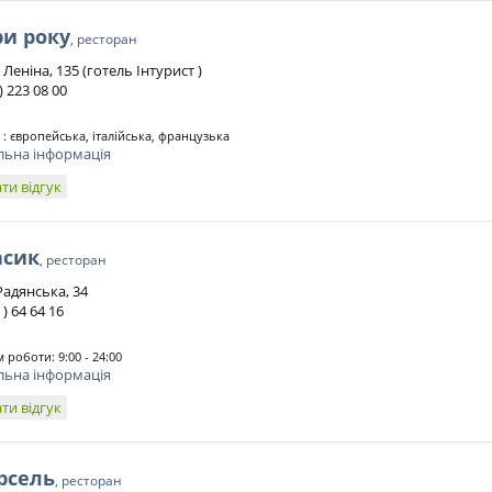
и року
, ресторан
т Леніна, 135 (готель Інтурист )
 ) 223 08 00
 : європейська, італійська, французька
льна інформація
ти відгук
асик
, ресторан
Радянська, 34
 ) 64 64 16
 роботи: 9:00 - 24:00
льна інформація
ти відгук
рсель
, ресторан