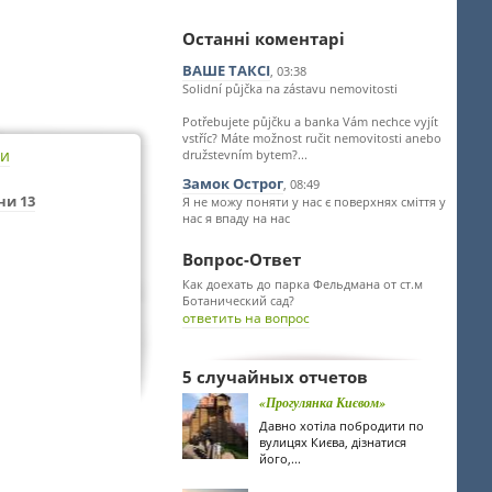
Останні коментарі
ВАШЕ ТАКСІ
, 03:38
Solidní půjčka na zástavu nemovitosti
Potřebujete půjčku a banka Vám nechce vyjít
vstříc? Máte možnost ručit nemovitosti anebo
ти
družstevním bytem?...
Замок Острог
, 08:49
ни 13
Я не можу поняти у нас є поверхнях сміття у
нас я впаду на нас
Вопрос-Ответ
Как доехать до парка Фельдмана от ст.м
Ботанический сад?
ответить на вопрос
5 случайных отчетов
«Прогулянка Києвом»
Давно хотіла побродити по
вулицях Києва, дізнатися
його,...