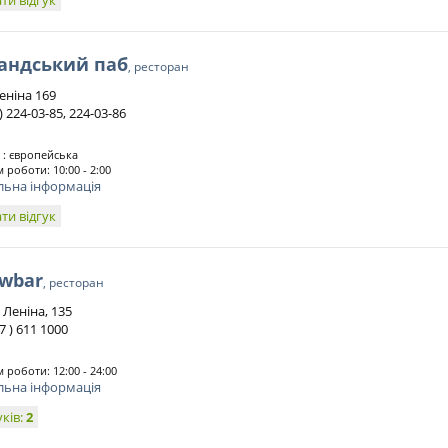
ти відгук
андський паб
, ресторан
еніна 169
 ) 224-03-85, 224-03-86
 : європейська
 роботи: 10:00 - 2:00
льна інформація
ти відгук
owbar
, ресторан
т Леніна, 135
67 ) 611 1000
 роботи: 12:00 - 24:00
льна інформація
уків:
2