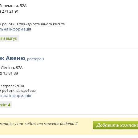
 Перемоги, 52А
 ) 271 21 91
 роботи: 12:00 - до останнього клієнта
льна інформація
ти відгук
рк Авеню
, ресторан
т Леніна, 87А
2) 13 81 88
 : європейська
 роботи: цілодобово
льна інформація
уків:
4
мпанію у нас сайті, то можете додати її