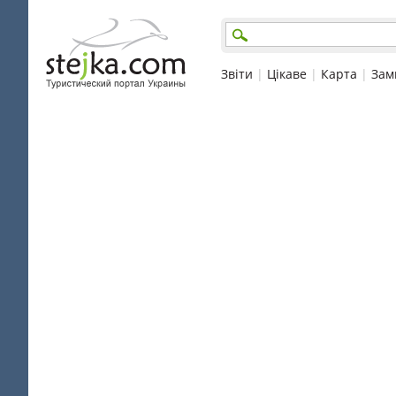
Звіти
|
Цікаве
|
Карта
|
Зам