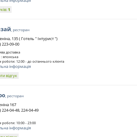
льна інформація
уків:
1
нзай
, ресторан
еніна, 135 ( Готель " Інтурист ")
 ) 223-09-00
ва доставка
 : японська
 роботи: 12:00 - до останнього клієнта
льна інформація
ти відгук
ро
, ресторан
еніна 167
 ) 224-04-48, 224-04-49
 роботи: 10:00 - 23:00
льна інформація