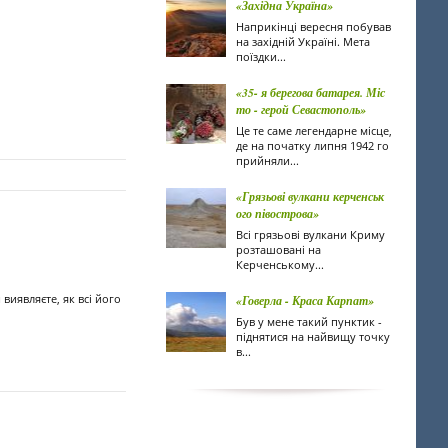
«Західна Україна»
Наприкінці вересня побував
на західній Україні. Мета
поїздки...
«35- я берегова батарея. Міс
то - герой Севастополь»
Це те саме легендарне місце,
де на початку липня 1942 го
прийняли...
«Грязьові вулкани керченськ
ого півострова»
Всі грязьові вулкани Криму
розташовані на
Керченському...
виявляєте, як всі його
«Говерла - Краса Карпат»
Був у мене такий пунктик -
піднятися на найвищу точку
в...