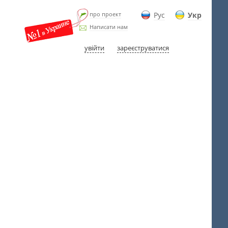
про проект
Рус
Укр
Написати нам
увійти
зареєструватися