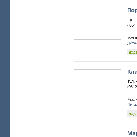
Пор
пр - 
( 061
Кухня
Дета
дода
Кл
вул. 
(0612
Режим
Дета
дода
Ма