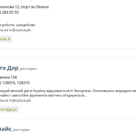
еонова 12, порт ім.Леніна
 ) 283 05 55
 роботи: цілодобово
льна інформація
уків:
1
то Дор
, ресторан
еніна 156
) 128010, 128210
ащий винний дім в Україну відкрився в місті Запоріжжі. Опинившись всередині ви 
чайні і самостійні фрагменти магічно об'єднуються...
льна інформація
ти відгук
лайс
, ресторан