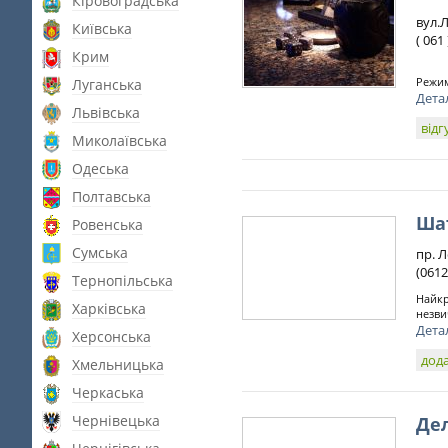
Кіровоградська
вул.Л
Київська
( 061
Крим
Режим
Луганська
Дета
Львівська
відг
Миколаївська
Одеська
Полтавська
Ша
Ровенська
Сумська
пр. Л
(0612
Тернопільська
Найкр
Харківська
незви
Дета
Херсонська
дода
Хмельницька
Черкаська
Чернівецька
Де