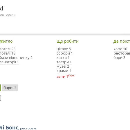
жі
ресторани
Житло
Що робити
Де поїс
готелі 23
цікаве 5
кафе 10
готелі 18
собори 1
рестора
бази відпочинку 2
катки 1
бари 3
санаторії 1
театри 1
музеї 2
храми 1
new
звіти 1
бари
: 3
лі Бонс
, ресторан