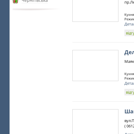
Чернігівська
пр.Ле
Кухня
Режим
Дета
відг
Дел
Маяк
Кухня
Режим
Дета
відг
Ша
вул.
( 061