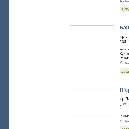
Дета
відг
Ба
пр. Л
( 061
можли
Кухня
Режим
Дета
дода
П'є
пр.Л
( 061
Режим
Дета