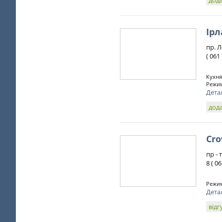
дода
Ірл
пр. Л
( 061
Кухня
Режим
Дета
дода
Cr
пр - 
8 ( 0
Режим
Дета
відг