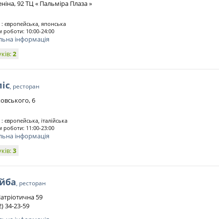
ніна, 92 ТЦ « Пальміра Плаза »
 : європейська, японська
 роботи: 10:00-24:00
льна інформація
уків:
2
іс
, ресторан
овського, 6
 : європейська, італійська
 роботи: 11:00-23:00
льна інформація
уків:
3
йба
, ресторан
Патріотична 59
2) 34-23-59