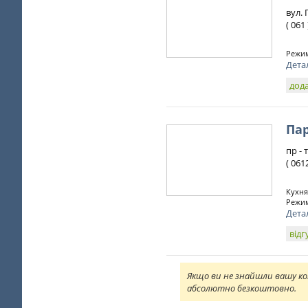
вул.
( 061
Режим
Дета
дода
Па
пр - 
( 061
Кухня
Режим
Дета
відг
Якщо ви не знайшли вашу ко
абсолютно безкоштовно.