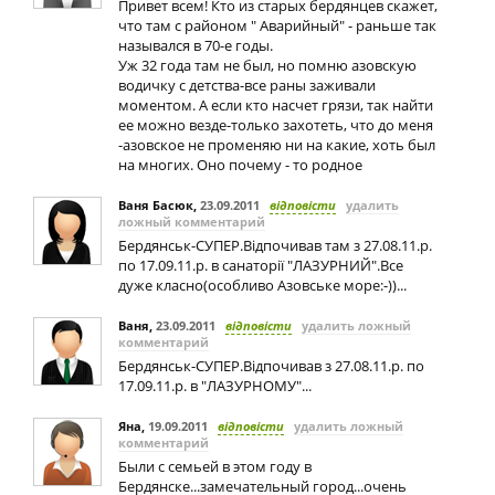
Привет всем! Кто из старых бердянцев скажет,
что там с районом " Аварийный" - раньше так
назывался в 70-е годы.
Уж 32 года там не был, но помню азовскую
водичку с детства-все раны заживали
моментом. А если кто насчет грязи, так найти
ее можно везде-только захотеть, что до меня
-азовское не променяю ни на какие, хоть был
на многих. Оно почему - то родное
Ваня Басюк
,
23.09.2011
відповісти
удалить
ложный комментарий
Бердянськ-СУПЕР.Відпочивав там з 27.08.11.р.
по 17.09.11.р. в санаторії "ЛАЗУРНИЙ".Все
дуже класно(особливо Азовське море:-))...
Ваня
,
23.09.2011
відповісти
удалить ложный
комментарий
Бердянськ-СУПЕР.Відпочивав з 27.08.11.р. по
17.09.11.р. в "ЛАЗУРНОМУ"...
Яна
,
19.09.2011
відповісти
удалить ложный
комментарий
Были с семьей в этом году в
Бердянске...замечательный город...очень