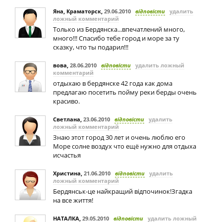
Яна, Краматорск
,
29.06.2010
відповісти
удалить
ложный комментарий
Только из Бердянска...впечатлений много,
много!!! Спасибо тебе город и море за ту
сказку, что ты подарил!!!
вова
,
28.06.2010
відповісти
удалить ложный
комментарий
отдыхаю в бердянске 42 года как дома
предлагаю посетить пойму реки берды очень
красиво.
Светлана
,
23.06.2010
відповісти
удалить
ложный комментарий
Знаю этот город 30 лет и очень люблю его
Море солне воздух что ещё нужно для отдыха
исчастья
Христина
,
21.06.2010
відповісти
удалить
ложный комментарий
Бердянськ-це найкращий відпочинок!Згадка
на все життя!
НАТАЛКА
,
29.05.2010
відповісти
удалить ложный