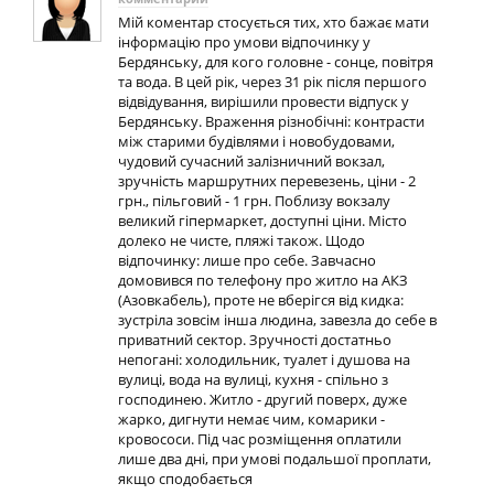
Мій коментар стосується тих, хто бажає мати
інформацію про умови відпочинку у
Бердянську, для кого головне - сонце, повітря
та вода. В цей рік, через 31 рік після першого
відвідування, вирішили провести відпуск у
Бердянську. Враження різнобічні: контрасти
між старими будівлями і новобудовами,
чудовий сучасний залізничний вокзал,
зручність маршрутних перевезень, ціни - 2
грн., пільговий - 1 грн. Поблизу вокзалу
великий гіпермаркет, доступні ціни. Місто
долеко не чисте, пляжі також. Щодо
відпочинку: лише про себе. Завчасно
домовився по телефону про житло на АКЗ
(Азовкабель), проте не вберігся від кидка:
зустріла зовсім інша людина, завезла до себе в
приватний сектор. Зручності достатньо
непогані: холодильник, туалет і душова на
вулиці, вода на вулиці, кухня - спільно з
господинею. Житло - другий поверх, дуже
жарко, дигнути немає чим, комарики -
кровососи. Під час розміщення оплатили
лише два дні, при умові подальшої проплати,
якщо сподобається