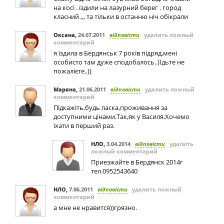
на косі . їздили на лазурний берег . город
класний ,,, та тільки в останню ніч обікрали
Оксана
,
24.07.2011
відповісти
удалить ложный
комментарий
я їздила в Бердянськ 7 років підряд,мені
особисто там дуже сподобалось..)Їдьте не
пожалієте..))
Маряна
,
21.06.2011
відповісти
удалить ложный
комментарий
Підкажіть,будь ласка,проживання за
доступними цінами.Так,як у Василя.Хочемо
їхати в перший раз.
НЛО
,
3.04.2014
відповісти
удалить
ложный комментарий
Приезжайте в Бердянск 2014г
тел.0952543640
НЛО
,
7.06.2011
відповісти
удалить ложный
комментарий
а мне не нравится))грязно.