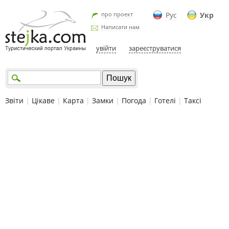
про проект
Рус
Укр
Написати нам
увійти
зареєструватися
Звіти
|
Цікаве
|
Карта
|
Замки
|
Погода
|
Готелі
|
Таксі