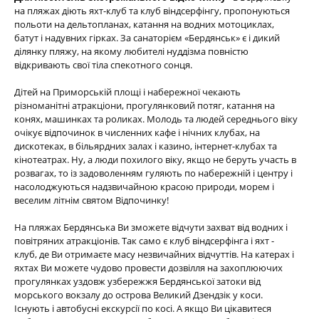
на пляжах діють яхт-клуб та клуб віндсерфінгу, пропонуються
польоти на дельтопланах, катання на водних мотоциклах,
батут і надувних гірках. За санаторієм «Бердянськ» є і дикий
ділянку пляжу, на якому любителі нуддізма повністю
відкривають свої тіла спекотного сонця.
Дітей на Приморській площі і набережної чекають
різноманітні атракціони, прогулянковий потяг, катання на
конях, машинках та роликах. Молодь та людей середнього віку
очікує відпочинок в численних кафе і нічних клубах, на
дискотеках, в більярдних залах і казино, інтернет-клубах та
кінотеатрах. Ну, а люди похилого віку, якщо не беруть участь в
розвагах, то із задоволенням гуляють по набережній і центру і
насолоджуються надзвичайною красою природи, морем і
веселим літнім святом Відпочинку!
На пляжах Бердянська Ви зможете відчути захват від водних і
повітряних атракціонів. Так само є клуб віндсерфінга і яхт -
клуб, де Ви отримаєте масу незвичайних відчуттів. На катерах і
яхтах Ви можете чудово провести дозвілля на захоплюючих
прогулянках уздовж узбережжя Бердянської затоки від
морського вокзалу до острова Великий Дзендзік у коси.
Існують і автобусні екскурсії по косі. А якщо Ви цікавитеся