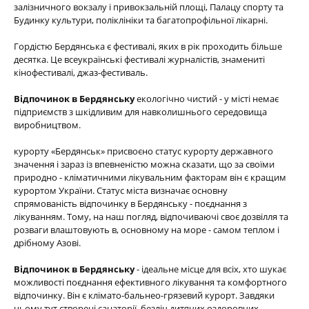
залізничного вокзалу і привокзальній площі, Палацу спорту та
Будинку культури, поліклініки та багатопрофільної лікарні.
Гордістю Бердянська є фестивалі, яких в рік проходить більше
десятка. Це всеукраїнські фестивалі журналістів, знамениті
кінофестивалі, джаз-фестиваль.
Відпочинок в Бердянську
екологічно чистий - у місті немає
підприємств з шкідливим для навколишнього середовища
виробництвом.
курорту «Бердянськ» присвоєно статус курорту державного
значення і зараз із впевненістю можна сказати, що за своїми
природно - кліматичними лікувальним факторам він є кращим
курортом України. Статус міста визначає основну
спрямованість відпочинку в Бердянську - поєднання з
лікуванням. Тому, на наш погляд, відпочиваючі своє дозвілля та
розваги влаштовують в, основному на море - самом теплом і
дрібному Азові.
Відпочинок в Бердянську
- ідеальне місце для всіх, хто шукає
можливості поєднання ефективного лікування та комфортного
відпочинку. Він є клімато-бальнео-грязевий курорт. Завдяки
цьому тут створені санаторії, безліч дитячих оздоровчих