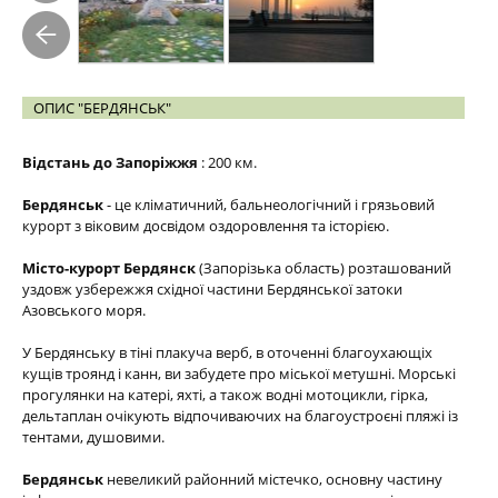
ОПИС "БЕРДЯНСЬК"
Відстань до Запоріжжя
: 200 км.
Бердянськ
- це кліматичний, бальнеологічний і грязьовий
курорт з віковим досвідом оздоровлення та історією.
Місто-курорт Бердянск
(Запорізька область) розташований
уздовж узбережжя східної частини Бердянської затоки
Азовського моря.
У Бердянську в тіні плакуча верб, в оточенні благоухающіх
кущів троянд і канн, ви забудете про міської метушні. Морські
прогулянки на катері, яхті, а також водні мотоцикли, гірка,
дельтаплан очікують відпочиваючих на благоустроєні пляжі із
тентами, душовими.
Бердянськ
невеликий районний містечко, основну частину