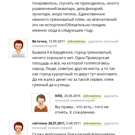
понравилось, скучать не приходилось, много
развлечений:аквапарк, дельфинарий,
лунопарк, море теплое...Единственное
немного грязноватый пляж, но впечатлений
это не испортило!Обязательно поедим
именно сюда в следующем году.
Веточка
,
13.09.2011
відповісти
удалить ложный
комментарий
Бывала я в Бердянске, город грязноватый,
ничего хорошего нет. Одна Приморская
площадь и все, на которой толпятся весь
народ. Люди, советую другие места, а то так
как город курортный то дерут тут многовато .
Да не жалко денег но за такой сервиз .пляж
грязный да и улицы.
НЛО
,
25.05.2015
відповісти
удалить
ложный комментарий
Вы правы , что есть,- того не
отнять. К сожалению.
світлана 28,07,2011
,
5.08.2011
відповісти
удалить
ложный комментарий
Скажу відпочинок був класний відпочивали