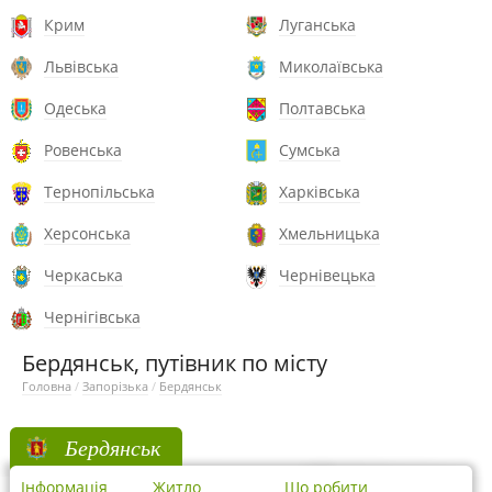
Крим
Луганська
Львівська
Миколаївська
Одеська
Полтавська
Ровенська
Сумська
Тернопільська
Харківська
Херсонська
Хмельницька
Черкаська
Чернівецька
Чернігівська
Бердянськ, путівник по місту
Головна
/
Запорізька
/
Бердянськ
Бердянськ
Інформація
Житло
Що робити