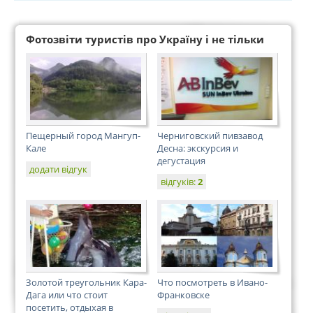
Фотозвіти туристів про Україну і не тільки
Пещерный город Мангуп-
Черниговский пивзавод
Кале
Десна: экскурсия и
дегустация
додати відгук
відгуків:
2
Золотой треугольник Кара-
Что посмотреть в Ивано-
Дага или что стоит
Франковске
посетить, отдыхая в