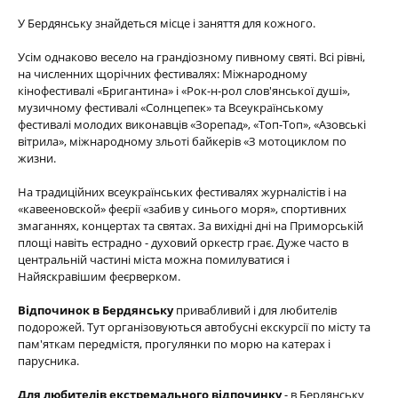
У Бердянську знайдеться місце і заняття для кожного.
Усім однаково весело на грандіозному пивному святі. Всі рівні,
на численних щорічних фестивалях: Міжнародному
кінофестивалі «Бригантина» і «Рок-н-рол слов'янської душі»,
музичному фестивалі «Солнцепек» та Всеукраїнському
фестивалі молодих виконавців «Зорепад», «Топ-Топ», «Азовські
вітрила», міжнародному зльоті байкерів «З мотоциклом по
жизни.
На традиційних всеукраїнських фестивалях журналістів і на
«кавееновской» феєрії «забив у синього моря», спортивних
змаганнях, концертах та святах. За вихідні дні на Приморській
площі навіть естрадно - духовий оркестр грає. Дуже часто в
центральній частині міста можна помилуватися і
Найяскравішим феєрверком.
Відпочинок в Бердянську
привабливий і для любителів
подорожей. Тут організовуються автобусні екскурсії по місту та
пам'яткам передмістя, прогулянки по морю на катерах і
парусника.
Для любителів екстремального відпочинку
- в Бердянську