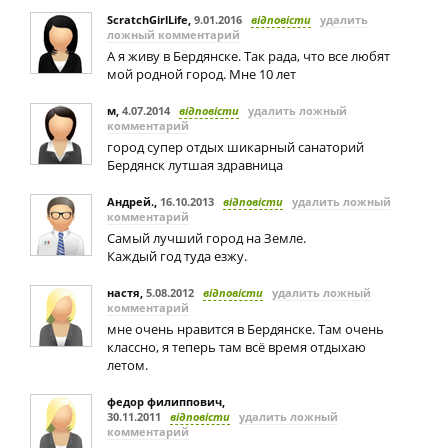
ScratchGirlLife
,
9.01.2016
відповісти
удалить
ложный комментарий
А я живу в Бердянске. Так рада, что все любят
мой родной город. Мне 10 лет
м
,
4.07.2014
відповісти
удалить ложный
комментарий
город супер отдых шикарный санаторий
Бердянск лутшая здравница
Андрей.
,
16.10.2013
відповісти
удалить ложный
комментарий
Самый лучший город на Земле.
Каждый год туда езжу.
настя
,
5.08.2012
відповісти
удалить ложный
комментарий
мне очень нравится в Бердянске. Там очень
классно, я теперь там всё время отдыхаю
летом.
федор филиппович
,
30.11.2011
відповісти
удалить ложный
комментарий