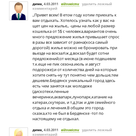
дима
,
4.03.2011
відповісти
удалить ложный
комментарий
,,Привет всем! В етом году хотим приехать к
вам отдыхать. Хотелось узнать как у вас на
щет цен на жылье,, -цены на любой размер
кошелька от 5$ с человека,вариантов очень
много предложение жилья привышает спрос
в разы все зависит от раена(коса самый
дорогой) жилье можно не бронировать при
вьезде на вокзал\ж.д.вокзал будет сотни
предложений;от месяца (в июне подешевле
т.к.еще не пик сезона.июль и август
подороже);и от количества дней на которые
хотите снять-ну тут понятно чем дольше,тем
дешевле.Бердянск уникальный город здесь
есть чем занятся как молодеже
(дискотеки,пенные
вечеринки,аквапарк,лунопарк,катание на
катерах,скутерах, и т.д.)так и для семейного
отдыха и лечения.В общем это город-
сказка,кто не был в Бердянске -тот по
настоящему не отдыхал.
дима
,
4.03.2011
відповісти
удалить ложный
комментарий