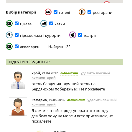
Вибір категорії
готелі
ресторани
цікаве
катки
гірськолижні курорти
театри
Найдено: 32
аквапарки
ВІДГУКИ "БЕРДЯНСЬК"
крой
,
21.04.2017
відповісти
удалить ложный
комментарий
отель Сардиния - лучший отель на
Бердянском побережье!!! Не пожалеете
Ромарио
,
19.05.2016
відповісти
удалить ложный
комментарий
Я сам местный город супер,я в ато но жду
дембеля хочу на море и всех приглашаю,не
пожалеете
мойша
,