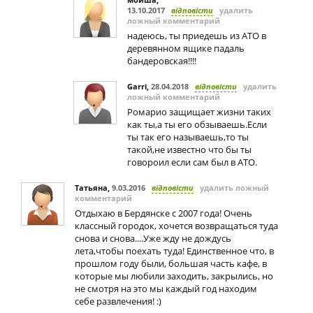
13.10.2017
відповісти
удалить
ложный комментарий
надеюсь, ты приедешь из АТО в
деревянном ящике падаль
бандеровская!!!!
Garri
,
28.04.2018
відповісти
удалить
ложный комментарий
Ромарио защищает жизни таких
как ты,а ты его обзываешь.Если
ты так его называешь,то ты
такой,не известно что бы ты
говороил если сам был в АТО.
Татьяна
,
9.03.2016
відповісти
удалить ложный
комментарий
Отдыхаю в Бердянске с 2007 года! Очень
классный городок, хочется возвращаться туда
снова и снова....Уже жду не дождусь
лета,чтобы поехать туда! Единственное что, в
прошлом году были, большая часть кафе, в
которые мы любили заходить, закрылись, но
не смотря на это мы каждый год находим
себе развлечения! :)