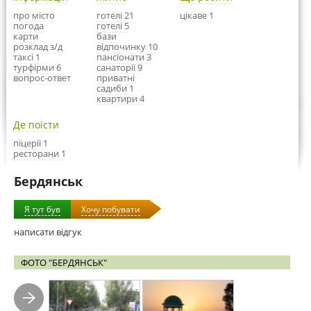
про місто
готелі 21
цікаве 1
погода
готелі 5
карти
бази
розклад з/д
відпочинку 10
таксі 1
пансіонати 3
турфірми 6
санаторії 9
вопрос-ответ
приватні
садиби 1
квартири 4
Де поїсти
піцерії 1
ресторани 1
Бердянськ
Я тут був
Хочу побувати
написати відгук
ФОТО "БЕРДЯНСЬК"