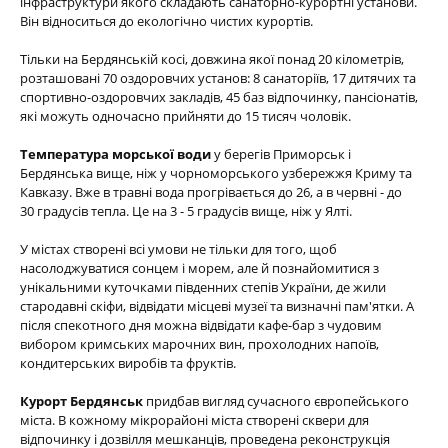
інфраструктури якого складають санаторно-курортні установи.
Він відноситься до екологічно чистих курортів.
Тільки на Бердянській косі, довжина якої понад 20 кілометрів,
розташовані 70 оздоровчих установ: 8 санаторіїв, 17 дитячих та
спортивно-оздоровчих закладів, 45 баз відпочинку, пансіонатів,
які можуть одночасно прийняти до 15 тисяч чоловік.
Температура морської води
у берегів Приморськ і
Бердянська вище, ніж у чорноморського узбережжя Криму та
Кавказу. Вже в травні вода прогрівається до 26, а в червні - до
30 градусів тепла. Це на 3 - 5 градусів вище, ніж у Ялті.
У містах створені всі умови не тільки для того, щоб
насолоджуватися сонцем і морем, але й познайомитися з
унікальними куточками південних степів України, де жили
стародавні скіфи, відвідати місцеві музеї та визначні пам'ятки. А
після спекотного дня можна відвідати кафе-бар з чудовим
вибором кримських марочних вин, прохолодних напоїв,
кондитерських виробів та фруктів.
Курорт Бердянськ
придбав вигляд сучасного європейського
міста. В кожному мікрорайоні міста створені сквери для
відпочинку і дозвілля мешканців, проведена реконструкція