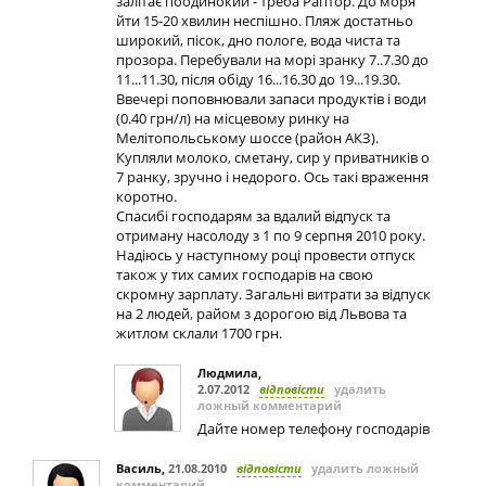
залітає поодинокий - треба Раптор. До моря
йти 15-20 хвилин неспішно. Пляж достатньо
широкий, пісок, дно пологе, вода чиста та
прозора. Перебували на морі зранку 7..7.30 до
11...11.30, після обіду 16...16.30 до 19...19.30.
Ввечері поповнювали запаси продуктів і води
(0.40 грн/л) на місцевому ринку на
Мелітопольському шоссе (район АКЗ).
Купляли молоко, сметану, сир у приватників о
7 ранку, зручно і недорого. Ось такі враження
коротно.
Спасибі господарям за вдалий відпуск та
отриману насолоду з 1 по 9 серпня 2010 року.
Надіюсь у наступному році провести отпуск
також у тих самих господарів на свою
скромну зарплату. Загальні витрати за відпуск
на 2 людей, райом з дорогою від Львова та
житлом склали 1700 грн.
Людмила
,
2.07.2012
відповісти
удалить
ложный комментарий
Дайте номер телефону господарів
Василь
,
21.08.2010
відповісти
удалить ложный
комментарий