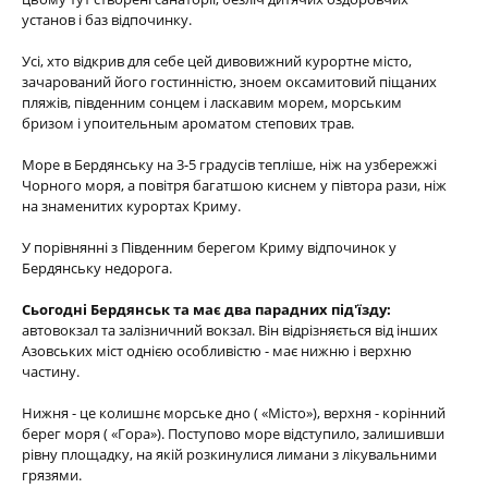
установ і баз відпочинку.
Усі, хто відкрив для себе цей дивовижний курортне місто,
зачарований його гостинністю, зноем оксамитовий піщаних
пляжів, південним сонцем і ласкавим морем, морським
бризом і упоительным ароматом степових трав.
Море в Бердянську на 3-5 градусів тепліше, ніж на узбережжі
Чорного моря, а повітря багатшою киснем у півтора рази, ніж
на знаменитих курортах Криму.
У порівнянні з Південним берегом Криму відпочинок у
Бердянську недорога.
Сьогодні Бердянськ та має два парадних під'їзду:
автовокзал та залізничний вокзал. Він відрізняється від інших
Азовських міст однією особливістю - має нижню і верхню
частину.
Нижня - це колишнє морське дно ( «Місто»), верхня - корінний
берег моря ( «Гора»). Поступово море відступило, залишивши
рівну площадку, на якій розкинулися лимани з лікувальними
грязями.