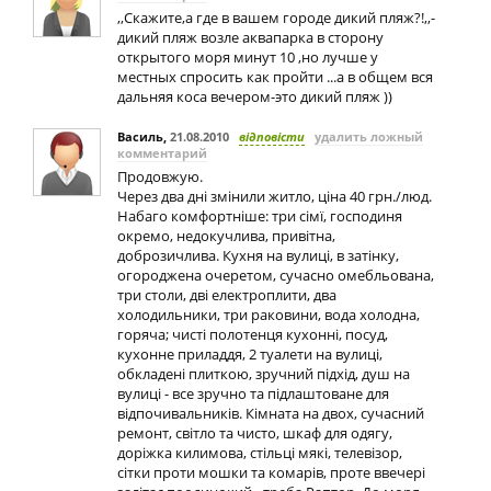
,,Скажите,а где в вашем городе дикий пляж?!,,-
дикий пляж возле аквапарка в сторону
открытого моря минут 10 ,но лучше у
местных спросить как пройти ...а в общем вся
дальняя коса вечером-это дикий пляж ))
Василь
,
21.08.2010
відповісти
удалить ложный
комментарий
Продовжую.
Через два дні змінили житло, ціна 40 грн./люд.
Набаго комфортніше: три сімї, господиня
окремо, недокучлива, привітна,
доброзичлива. Кухня на вулиці, в затінку,
огороджена очеретом, сучасно омебльована,
три столи, дві електроплити, два
холодильники, три раковини, вода холодна,
горяча; чисті полотенця кухонні, посуд,
кухонне приладдя, 2 туалети на вулиці,
обкладені плиткою, зручний підхід, душ на
вулиці - все зручно та підлаштоване для
відпочивальників. Кімната на двох, сучасний
ремонт, світло та чисто, шкаф для одягу,
доріжка килимова, стільці мякі, телевізор,
сітки проти мошки та комарів, проте ввечері