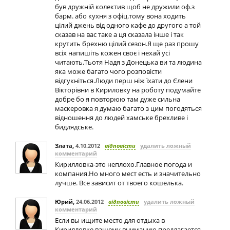
був дружній колектив щоб не дружили оф.з
барм. або кухня з офіц.тому вона ходить
цілий джень від одного кафе до другого а той
сказав на вас таке а ця сказала інше і так
крутить брехню цілий сезон.Я ще раз прошу
всіх напишіть кожен своє і нехай усі
читають.Тьотя Надя з Донецька ви та людина
яка може багато чого розповісти
відгукніться.Люди перш ніж їхати до Єлени
Вікторівни в Кириловку на роботу подумайте
добре бо я повторюю там дуже сильна
маскеровка я думаю багато з цим погодяться
відношення до людей хамське брехливе і
бидлядське.
Злата
,
4.10.2012
відповісти
удалить ложный
комментарий
Кирилловка-это неплохо.Главное погода и
компания.Но много мест есть и значительно
лучше. Все зависит от твоего кошелька.
Юрий
,
24.06.2012
відповісти
удалить ложный
комментарий
Если вы ищите место для отдыха в
Кирилловке вашему вниманию предлагается