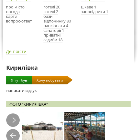
про місто
готелі 20
цікаве 1
погода
готелі 2
заповідники 1
карти
бази
вопрос-ответ
відпочинку 80
пансіонати 4
санаторії 1
приватні
садиби 18
Де поїсти
Кирилівка
Я тут був
Хочу побувати
написати відгук
ФОТО "КИРИЛІВКА"