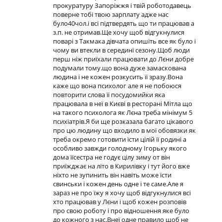
прокуратуру Запоріжжя і твій роботодавець
поверне тобі твою зарплату адже нас
було40чол.і всі підтвердять що ти працював а
з.п. не отримав.Ще хочу щоб відгукнулися
поварі з Такмака дівчата опишіть все як було і
чому ви втекли в середині сезону.Щоб люди
перш ніж приїхали працювати до Лєни добре
подумали тому.що вона дуже замаскована
людина і не кожен розкусить її зразу.Вона
каже що вона психолог але я не побоюся
повторити слова її посудомийки яка
працювала в неї в Києві в ресторані Мітла що
на такого психолога як Лєна треба мінімум 5
психіатрів.Я би ще розказала багато цікавого
про цю людину що входило в мої обовязки як
треба окремо готовити їсти цілій її родині а
особливо завжди голодному Ігорьку якого
дома їїсестра не годує цілу зиму от він
приїжджає на літо в Кирилівку і тут його вже
ніхто не зупинить він навіть може їсти
свинськи і кожен день одне і те саме.Але я
зараз не про їжу я хочу щоб відгукнулися всі
хто працював у Лєни і щоб кожен розповів
про свою роботу і про відношення яке було
до кожного з нас.Внеї одне правило щоб не