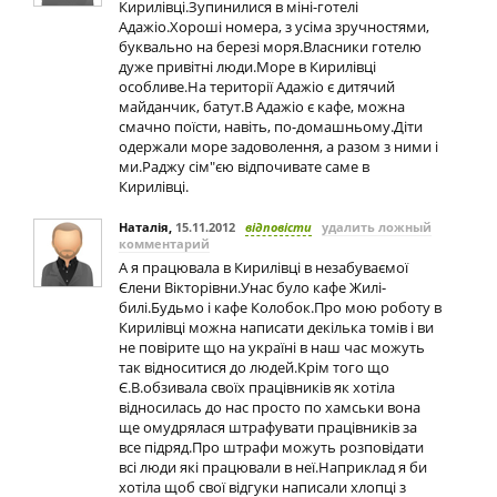
Кирилівці.Зупинилися в міні-готелі
Адажіо.Хороші номера, з усіма зручностями,
буквально на березі моря.Власники готелю
дуже привітні люди.Море в Кирилівці
особливе.На території Адажіо є дитячий
майданчик, батут.В Адажіо є кафе, можна
смачно поїсти, навіть, по-домашньому.Діти
одержали море задоволення, а разом з ними і
ми.Раджу сім"єю відпочивате саме в
Кирилівці.
Наталія
,
15.11.2012
відповісти
удалить ложный
комментарий
А я працювала в Кирилівці в незабуваємої
Єлени Вікторівни.Унас було кафе Жилі-
билі.Будьмо і кафе Колобок.Про мою роботу в
Кирилівці можна написати декілька томів і ви
не повірите що на україні в наш час можуть
так відноситися до людей.Крім того що
Є.В.обзивала своїх працівників як хотіла
відносилась до нас просто по хамськи вона
ще омудрялася штрафувати працівників за
все підряд.Про штрафи можуть розповідати
всі люди які працювали в неї.Наприклад я би
хотіла щоб свої відгуки написали хлопці з