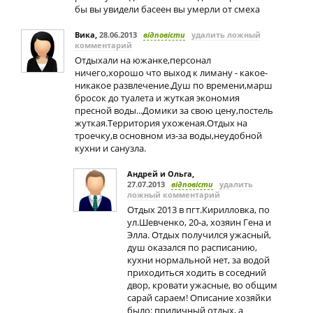
бы вы увидели басеен вы умерли от смеха
Вика
,
28.06.2013
відповісти
удалить ложный
комментарий
Отдыхали на южанке,персонал
ничего,хорошо что выход к лиману - какое-
никакое развлечение.Душ по времени,марш
бросок до туалета и жуткая экономия
пресной воды...Домики за свою цену,постель
жуткая.Территория ухоженая.Отдых на
троечку,в основном из-за воды,неудобной
кухни и санузла.
Андрей и Ольга
,
27.07.2013
відповісти
удалить
ложный комментарий
Отдых 2013 в пгт.Кирилловка, по
ул.Шевченко, 20-а, хозяин Гена и
Элла. Отдых получился ужасный,
душ оказался по расписанию,
кухни нормальной нет, за водой
приходиться ходить в соседний
двор, кровати ужасные, во общим
сарай сараем! Описание хозяйки
было: приличный отдых, а