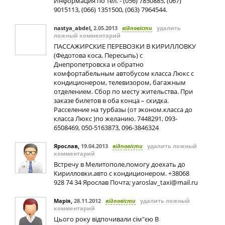
Информация по тел. - (056) 7850885, (067)
9015113, (066) 1351500, (063) 7964544.
nastya_abdel
,
2.05.2013
відповісти
удалить
ложный комментарий
ПАССАЖИРСКИЕ ПЕРЕВОЗКИ В КИРИЛЛОВКУ
(Федотова коса, Пересыпь) с
Днепропетровска и обратно
комфортабельным автобусом класса Люкс с
кондиционером, телевизором, багажным
отделением. Сбор по месту жительства. При
заказе билетов в оба конца – скидка.
Расселение на турбазы (от эконом.класса до
класса Люкс )по желанию. 7448291, 093-
6508469, 050-5163873, 096-3846324
Ярослав
,
19.04.2013
відповісти
удалить ложный
комментарий
Встречу в Мелитополе,помогу доехать до
Кирилловки.авто с кондиционером. +38068
928 74 34 Ярослав Почта;
yaroslav_taxi@mail.ru
Марія
,
28.11.2012
відповісти
удалить ложный
комментарий
Цього року відпочивали сім"єю В