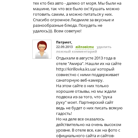
тех кто без авто - далеко от моря. Мы были на
машине, так что все было ок! Кушать можно
готовить самим, а можно питаться у них.
Спасибо огромное Людмиле за вкусные и
разнообразные блюда. Похудеть не
удалось))). Всем советую!
Патриот
,
22.09.2013
відповісти
удалить
ложный комментарий
Отдыхали в августе 2013 года в
отеле "Амира". Нашли их на сайте
http://kirillovka.ks.ua/ который
совместно с ними поддерживает
санаторную веб-камеру.
На этом сайте о них только
хорошие отзывы, но мы ждали
подвоха из-за того, что "рука
руку" моет. Партнерский сайт
ведь не будет о них писать всякую
гадость!
Но на деле все оказалось
действительно на очень высоком
уровне. В отеле все, как на фото с
официального сайта и сайтов-