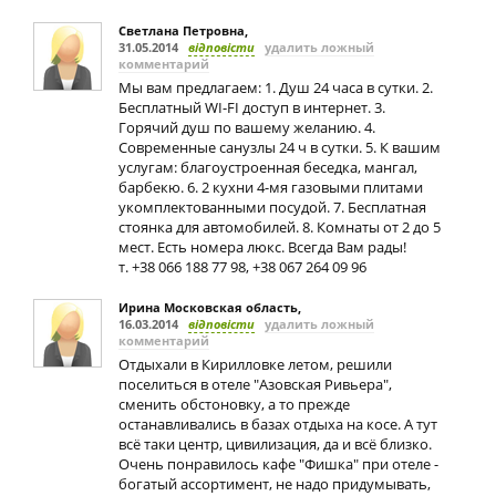
Светлана Петровна
,
31.05.2014
відповісти
удалить ложный
комментарий
Мы вам предлагаем: 1. Душ 24 часа в сутки. 2.
Бесплатный WI-FI доступ в интернет. 3.
Горячий душ по вашему желанию. 4.
Современные санузлы 24 ч в сутки. 5. К вашим
услугам: благоустроенная беседка, мангал,
барбекю. 6. 2 кухни 4-мя газовыми плитами
укомплектованными посудой. 7. Бесплатная
стоянка для автомобилей. 8. Комнаты от 2 до 5
мест. Есть номера люкс. Всегда Вам рады!
т. +38 066 188 77 98, +38 067 264 09 96
Ирина Московская область
,
16.03.2014
відповісти
удалить ложный
комментарий
Отдыхали в Кирилловке летом, решили
поселиться в отеле "Азовская Ривьера",
сменить обстоновку, а то прежде
останавливались в базах отдыха на косе. А тут
всё таки центр, цивилизация, да и всё близко.
Очень понравилось кафе "Фишка" при отеле -
богатый ассортимент, не надо придумывать,