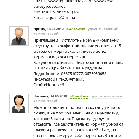
Сайты - www.aqualife-relax.com, www.kosa-
peresyp.ucoz.net
Звоните 0675675021(18)
E-mail:
aqualife@fm.ua
Ирина
,
18.04.2012
відповісти
удалить ложный
комментарий
Приглашаем чистплотные семьи/компании
отдохнуть в комфортабельных условиях в 15
метрах от моря в эколог.чистой зоне.
Кирилловка,коса Пересыпь.
Все удобства.Тишина.Чистое море, свой пляж.
Шашлыки,рыбалка. Наше радушие.
Подробности: 0667510777. 0676953053.
ПисАть:
aqualife-20@mail.ru
Скайп:klondike61
Наталья
,
14.06.2010
відповісти
удалить ложный
комментарий
Можно отдохнуть на тех базах, где думают о
людях, а не про кошелек! Знаю Кирилловку,
как свои 5 пальцев. Подскажу где лучше
отдыхать, где действительно кормят, убирают
пляжи и развлекают своих гостей. Ни одна
база не рекламирует себя через нас. Звоните