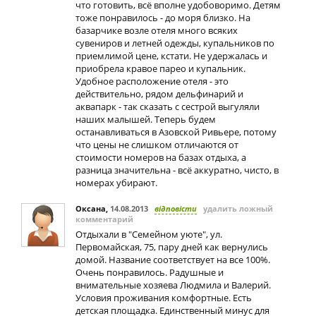
что готовить, всё вполне удобоворимо. Детям
тоже понравилось - до моря близко. На
базарчике возле отеля много всяких
сувениров и летней одежды, купальников по
приемлимой цене, кстати. Не удержалась и
приобрела кравое парео и купальник.
Удобное расположение отеля - это
действительно, рядом дельфинарий и
аквапарк - так сказать с сестрой выгуляли
наших малышей. Теперь будем
останавливаться в Азовской Ривьере, потому
что цены не слишком отличаются от
стоимости номеров на базах отдыха, а
разница значительна - всё аккуратно, чисто, в
номерах убирают.
Оксана
,
14.08.2013
відповісти
удалить ложный
комментарий
Отдыхали в "Семейном уюте", ул.
Первомайская, 75, пару дней как вернулись
домой. Название соответствует на все 100%.
Очень понравилось. Радушные и
внимательные хозяева Людмила и Валерий.
Условия проживания комфортные. Есть
детская площадка. Единственный минус для