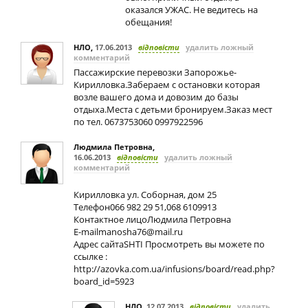
оказался УЖАС. Не ведитесь на
обещания!
НЛО
,
17.06.2013
відповісти
удалить ложный
комментарий
Пассажирские перевозки Запорожье-
Кирилловка.Забераем с остановки которая
возле вашего дома и довозим до базы
отдыха.Места с детьми бронируем.Заказ мест
по тел. 0673753060 0997922596
Людмила Петровна
,
16.06.2013
відповісти
удалить ложный
комментарий
Кирилловка ул. Соборная, дом 25
Телефон066 982 29 51,068 6109913
Контактное лицоЛюдмила Петровна
E-mailmanosha76@mail.ru
Адрес сайтаSHTI Просмотреть вы можете по
ссылке :
http://azovka.com.ua/infusions/board/read.php?
board_id=5923
НЛО
,
12.07.2013
відповісти
удалить