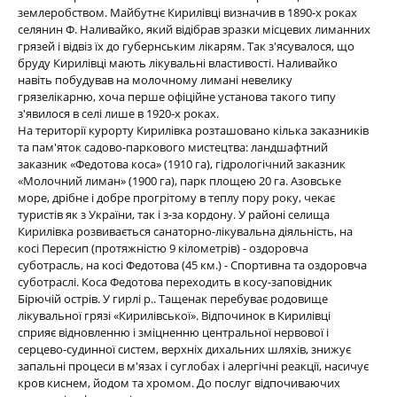
землеробством. Майбутнє Кирилівці визначив в 1890-х роках
селянин Ф. Наливайко, який відібрав зразки місцевих лиманних
грязей і відвіз їх до губернським лікарям. Так з'ясувалося, що
бруду Кирилівці мають лікувальні властивості. Наливайко
навіть побудував на молочному лимані невелику
грязелікарню, хоча перше офіційне установа такого типу
з'явилося в селі лише в 1920-х роках.
На території курорту Кирилівка розташовано кілька заказників
та пам'яток садово-паркового мистецтва: ландшафтний
заказник «Федотова коса» (1910 га), гідрологічний заказник
«Молочний лиман» (1900 га), парк площею 20 га. Азовське
море, дрібне і добре прогрітому в теплу пору року, чекає
туристів як з України, так і з-за кордону. У районі селища
Кирилівка розвивається санаторно-лікувальна діяльність, на
косі Пересип (протяжністю 9 кілометрів) - оздоровча
суботрасль, на косі Федотова (45 км.) - Спортивна та оздоровча
суботраслі. Коса Федотова переходить в косу-заповідник
Бірючій острів. У гирлі р.. Тащенак перебуває родовище
лікувальної грязі «Кирилівської». Відпочинок в Кирилівці
сприяє відновленню і зміцненню центральної нервової і
серцево-судинної систем, верхніх дихальних шляхів, знижує
запальні процеси в м'язах і суглобах і алергічні реакції, насичує
кров киснем, йодом та хромом. До послуг відпочиваючих