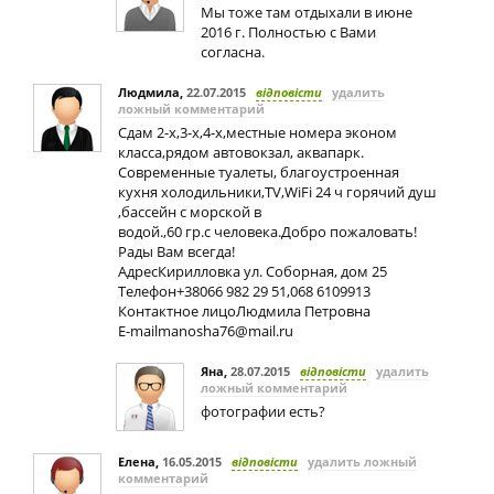
Мы тоже там отдыхали в июне
2016 г. Полностью с Вами
согласна.
Людмила
,
22.07.2015
відповісти
удалить
ложный комментарий
Сдам 2-х,3-х,4-х,местные номера эконом
класса,рядом автовокзал, аквапарк.
Современные туалеты, благоустроенная
кухня холодильники,TV,WiFi 24 ч горячий душ
,бассейн с морской в
водой.,60 гр.с человека.Добро пожаловать!
Рады Вам всегда!
АдресКирилловка ул. Соборная, дом 25
Телефон+38066 982 29 51,068 6109913
Контактное лицоЛюдмила Петровна
E-mailmanosha76@mail.ru
Яна
,
28.07.2015
відповісти
удалить
ложный комментарий
фотографии есть?
Елена
,
16.05.2015
відповісти
удалить ложный
комментарий