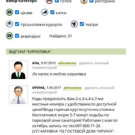
Вибір категорії
готелі
ресторани
цікаве
катки
гірськолижні курорти
театри
Найдено: 31
аквапарки
ВІДГУКИ "КИРИЛІВКА"
АНя
,
9.07.2019
відповісти
удалить ложный
комментарий
Ле напис я люблю кирилівка
ИРИНА
,
1.09.2017
відповісти
удалить ложный
комментарий
Рады предложить Вам-2-х,3-х,4-х,7-ми
местные номера с удобствами,по доступной
цене!!!Вода горячая круглосуточно,стоянка
бесплатная,К морю 5-7 минут ходьбы по
парковой зоне санатория! Работаем с мая по
октябрь запись по тел.097-800-71-26.
(УЛ.ЧАРИВНА 19) ГОСТЕВОЙ ДОМ-"ИРИНА".