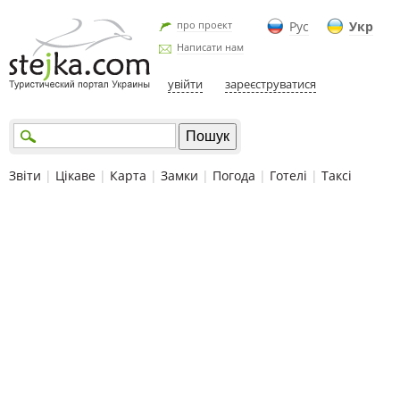
про проект
Рус
Укр
Написати нам
увійти
зареєструватися
Звіти
|
Цікаве
|
Карта
|
Замки
|
Погода
|
Готелі
|
Таксі