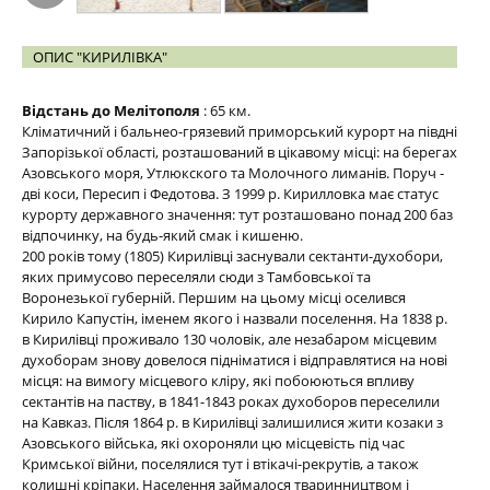
ОПИС "КИРИЛІВКА"
Відстань до Мелітополя
: 65 км.
Кліматичний і бальнео-грязевий приморський курорт на півдні
Запорізької області, розташований в цікавому місці: на берегах
Азовського моря, Утлюкского та Молочного лиманів. Поруч -
дві коси, Пересип і Федотова. З 1999 р. Кирилловка має статус
курорту державного значення: тут розташовано понад 200 баз
відпочинку, на будь-який смак і кишеню.
200 років тому (1805) Кирилівці заснували сектанти-духобори,
яких примусово переселяли сюди з Тамбовської та
Воронезької губерній. Першим на цьому місці оселився
Кирило Капустін, іменем якого і назвали поселення. На 1838 р.
в Кирилівці проживало 130 чоловік, але незабаром місцевим
духоборам знову довелося підніматися і відправлятися на нові
місця: на вимогу місцевого кліру, які побоюються впливу
сектантів на паству, в 1841-1843 роках духоборов переселили
на Кавказ. Після 1864 р. в Кирилівці залишилися жити козаки з
Азовського війська, які охороняли цю місцевість під час
Кримської війни, поселялися тут і втікачі-рекрутів, а також
колишні кріпаки. Населення займалося тваринництвом і