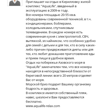
Приглашает на отдых в Кирилловку жилой
комплекс "AquaLife", введенный в
эксплуатацию в 2009-м году.
Все номера площадью 20-55 кв.в.
оборудованы современной техникой, в т.ч.
кондиционерами, бойлерами,
холодильниками, спутниковым
телевидением. В каждом номере есть
современная кухня с электроплитой, СВЧ,
вытяжкой, эл.чайником, что особенно удобно
для семей с детьми и для тех, кто в силу каких-
либо причин придерживается диеты или для
тех, кто любит домашнее приготовление еды
и прием пищи в удобное время.
Отдых на побережье Азовского моря в
"AquaLife" замечателен тем, что все номера
находятся в непосредственной близости от
береговой линии: всего 20 метров отделяет
Вас от моря.
Морской бриз подарит Вашему организму
бодрость и здоровье.
В комплексе имеется собственный пляж,
навес, шезлонги Вам предоставляются
бесплатно.
www.aqualife-relax.com