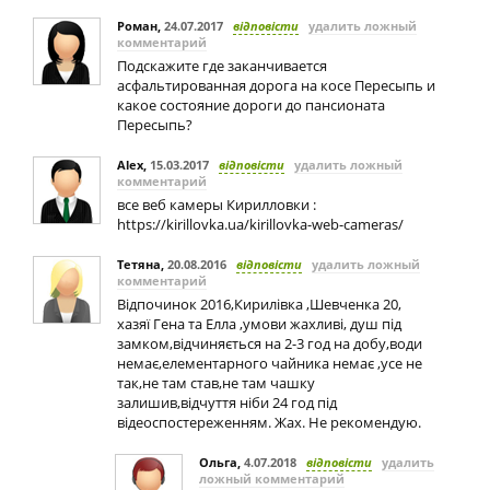
Роман
,
24.07.2017
відповісти
удалить ложный
комментарий
Подскажите где заканчивается
асфальтированная дорога на косе Пересыпь и
какое состояние дороги до пансионата
Пересыпь?
Alex
,
15.03.2017
відповісти
удалить ложный
комментарий
все веб камеры Кирилловки :
https://kirillovka.ua/kirillovka-web-cameras/
Тетяна
,
20.08.2016
відповісти
удалить ложный
комментарий
Відпочинок 2016,Кирилівка ,Шевченка 20,
хазяї Гена та Елла ,умови жахливі, душ під
замком,відчиняється на 2-3 год на добу,води
немає,елементарного чайника немає ,усе не
так,не там став,не там чашку
залишив,відчуття ніби 24 год під
відеоспостереженням. Жах. Не рекомендую.
Ольга
,
4.07.2018
відповісти
удалить
ложный комментарий