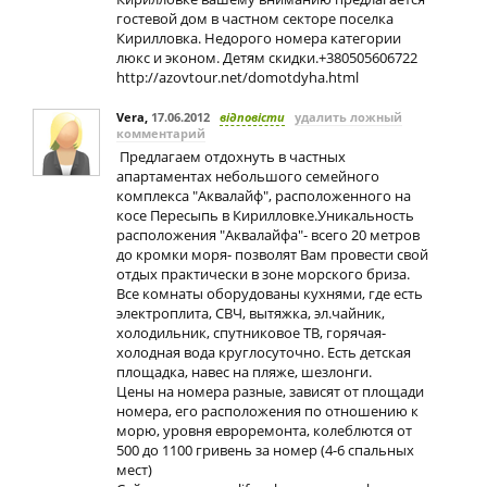
гостевой дом в частном секторе поселка
Кирилловка. Недорого номера категории
люкс и эконом. Детям скидки.+380505606722
http://azovtour.net/domotdyha.html
Vera
,
17.06.2012
відповісти
удалить ложный
комментарий
Предлагаем отдохнуть в частных
апартаментах небольшого семейного
комплекса "Аквалайф", расположенного на
косе Пересыпь в Кирилловке.Уникальность
расположения "Аквалайфа"- всего 20 метров
до кромки моря- позволят Вам провести свой
отдых практически в зоне морского бриза.
Все комнаты оборудованы кухнями, где есть
электроплита, СВЧ, вытяжка, эл.чайник,
холодильник, спутниковое ТВ, горячая-
холодная вода круглосуточно. Есть детская
площадка, навес на пляже, шезлонги.
Цены на номера разные, зависят от площади
номера, его расположения по отношению к
морю, уровня евроремонта, колеблются от
500 до 1100 гривень за номер (4-6 спальных
мест)