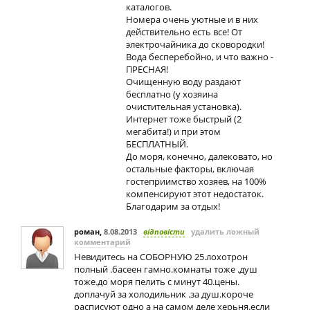
каталогов.
Номера очень уютные и в них
действительно есть все! От
электрочайника до сковородки!
Вода бесперебойно, и что важно -
ПРЕСНАЯ!
Очищенную воду раздают
бесплатно (у хозяина
очистительная установка).
Интернет тоже быстрый (2
мегабита!) и при этом
БЕСПЛАТНЫЙ.
До моря, конечно, далековато, но
остальные факторы, включая
гостеприимство хозяев, на 100%
компенсируют этот недостаток.
Благодарим за отдых!
роман
,
8.08.2013
відповісти
удалить ложный
комментарий
Невидитесь на СОБОРНУЮ 25.лохотрон
полный .басеен гамно.комнаты тоже .душ
тоже.до моря пелить с минут 40.цены.
доплачуй за холодильник .за душ.короче
расписуют одно а на самом деле херьня.если