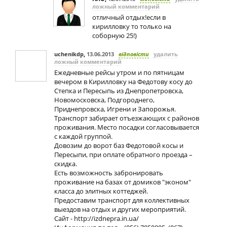
ложный комментарий
отличный отдых!если в
кирилловку то только на
соборную 25!)
uchenikdp
,
13.06.2013
відповісти
удалить
ложный комментарий
Ежедневные рейсы утром и по пятницам
вечером в Кирилловку на Федотову косу до
Степка и Пересыпь из Днепропетровска,
Новомосковска, Подгороднего,
Приднепровска, Игрени и Запорожья.
Транспорт забирает отъезжающих с районов
проживания. Место посадки согласовывается
с каждой группой.
Довозим до ворот баз Федотовой косы и
Пересыпи, при оплате обратного проезда –
скидка.
Есть возможность забронировать
проживание на базах от домиков "эконом"
класса до элитных коттеджей.
Предоставим транспорт для коллективных
выездов на отдых и других мероприятий.
Сайт - http://izdnepra.in.ua/