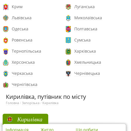
Крим
Луганська
Львівська
Миколаївська
Одеська
Полтавська
Ровенська
Сумська
Тернопільська
Харківська
Херсонська
Хмельницька
Черкаська
Чернівецька
Чернігівська
Кирилівка, путівник по місту
Головна
/
Запорізька
/
Кирилівка
Кирилівка
Інформація
Житло
Що робити