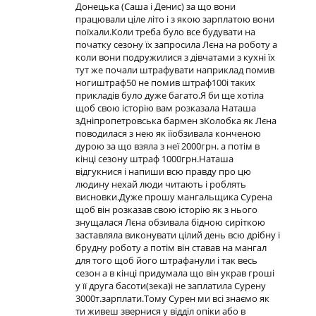
Донецька (Саша і Денис) за що вони
працювали ціле літо і з якою зарплатою вони
поїхали.Коли треба було все будувати на
початку сезону їх запросила Лєна на роботу а
коли вони подружилися з дівчатами з кухні їх
тут же почали штрафувати наприклад помив
ногиштраф50 не помив штраф100і таких
прикладів було дуже багато.Я би ще хотіла
щоб свою історію вам розказала Наташа
зДніпропетровська бармен зКолобка як Лєна
поводилася з нею як їїобзивала конченою
дурою за що взяла з неї 2000грн. а потім в
кінці сезону штраф 1000грн.Наташа
відгукнися і напиши всю правду про цю
людину нехай люди читають і роблять
висновки.Дуже прошу мангальщика Сурена
щоб він розказав свою історію як з нього
знущалася Лєна обзивала бідною сиріткою
заставляла виконувати цілий день всю дрібну і
брудну роботу а потім він ставав на мангал
для того щоб його штрафанули і так весь
сезон а в кінці придумала що він украв гроші
у її друга басоти(зека)і не заплатила Сурену
3000т.зарплати.Тому Сурен ми всі знаємо як
ти живеш звернися у відділ опіки або в