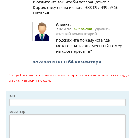
и отдыхайте так, чтобы возвращаться в
Кирилловку снова и снова. +38-097-499-59-56
Наталья
Алиана
,
7.07.2012
відповісти
удалить
ложный комментарий
подскажите пожалуйста,где
можно снять одноместный номер
на косе пересыпь?
показати інші 64 коментаря
Якщо Ви хочете написати коментар про неграмотний текст, будь
ласка, натисніть сюди.
ім'я
коментар