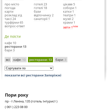
про місто
готелі 23
цікаве 5
погода
готелі 18
собори 1
карти
бази
катки 1
розклад з/д
відпочинку 2
театри 1
таксі 24
санаторії 1
музеї 2
турфірми 65
храми 1
вопрос-ответ
new
звіти 1
Де поїсти
кафе 10
ресторани 13
бари 3
всі
кафе
: 10
ресторани
: 13
бари
: 3
показати всі ресторани Запоріжжі
Пори року
пр - т Леніна, 135 (готель Інтурист )
( 061 ) 223 08 00