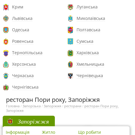
Крим
Луганська
Львівська
Миколаївська
Одеська
Полтавська
Ровенська
Сумська
Тернопільська
Харківська
Херсонська
Хмельницька
Черкаська
Чернівецька
Чернігівська
ресторан Пори року, Запоріжжя
Головна
/
Запорізька
/
Запоріжжя
/
ресторани
/
ресторан Пори року,
Запоріжжя
Запоріжжя
Інформація
Житло
Що робити