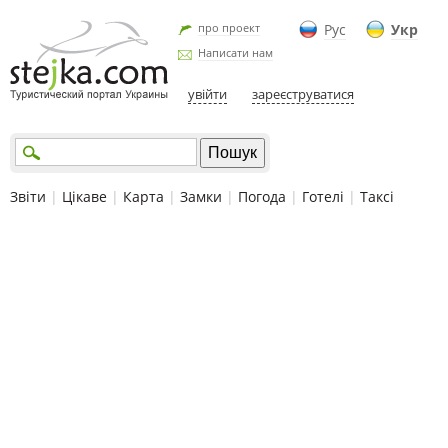
про проект
Рус
Укр
Написати нам
увійти
зареєструватися
Звіти
|
Цікаве
|
Карта
|
Замки
|
Погода
|
Готелі
|
Таксі