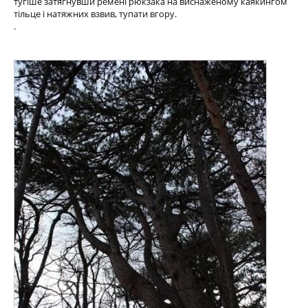
тугіше затягнувши ремені рюкзака на виснаженому каякингом
тільце і натяжних взвив, тупати вгору.
.