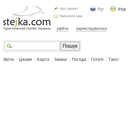
про проект
Рус
Укр
Написати нам
увійти
зареєструватися
Звіти
|
Цікаве
|
Карта
|
Замки
|
Погода
|
Готелі
|
Таксі