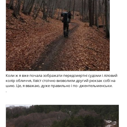
Коли ж я вже почала зображати передсмертні судоми і ліловий
колір обличчя, Хвіст стоїчно визволили другий рюкзак собі на
шию. Це, я вважаю, дуже правильно і по- джентельменськи.
.