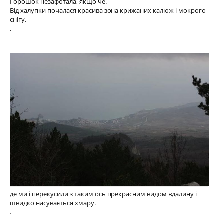
Горошок незафотала, якщо че.
Від халупки почалася красива зона крижаних калюж і мокрого
снігу,
.
де ми і перекусили з таким ось прекрасним видом вдалину і
швидко насувається хмару.
.