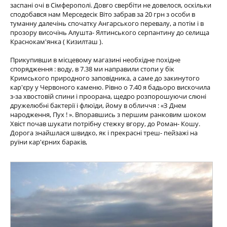
заспані очі в Сімферополі. Довго свербіти не довелося, оскільки
сподобався нам Мерседесік Віто забрав за 20 грн з особи в
туманну далечінь спочатку Ангарського перевалу, а потім і в
прозору височінь Алушта- Ялтинського серпантину до селища
Краснокам'янка ( Кизилташ ).
Прикупивши в місцевому магазині необхідне похідне
спорядження : воду, в 7.38 ми направили стопи у бік
Кримського природного заповідника, а саме до закинутого
кар'єру у Червоного каменю. Рівно о 7.40 я бадьоро вискочила
з-за хвостовій спини і проорана, щедро розпорошуючи слюні
дружелюбні бактерії і флюїди, йому в обличчя : «З Днем
народження, Пух ! ». Впоравшись з першим ранковим шоком
Хвіст почав шукати потрібну стежку вгору, до Роман- Кошу.
Дорога знайшлася швидко, як і прекрасні треш- пейзажі на
руїни кар'єрних бараків,