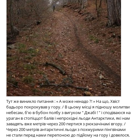
Тут же виникло питання : « А може ненадо ?! » На що, Хвіст
бадьоро покрокував у гору. / В цьому місці я підношу молитви
небесам, б'ю в бубон полбу з вигуком " Джабі ! " і сподіваюся на
ураган в стопіццот балів і непрохідні льоди Антарктики, які нам
завадять вже метрів через 200 пертися з рюкзачінамі вгору. /
Через 200 метрів антарктичні льоди з похмурими пінгвінами
не стали перед нами перепоною до підйому на гору і довелося,