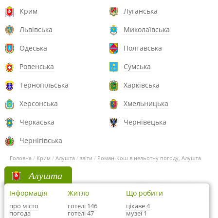
Крим
Луганська
Львівська
Миколаївська
Одеська
Полтавська
Ровенська
Сумська
Тернопільська
Харківська
Херсонська
Хмельницька
Черкаська
Чернівецька
Чернігівська
Головна
/
Крим
/
Алушта
/
звіти
/
Роман-Кош в нельотну погоду, Алушта
Алушта
Інформація
Житло
Що робити
про місто
готелі 146
цікаве 4
погода
готелі 47
музеї 1