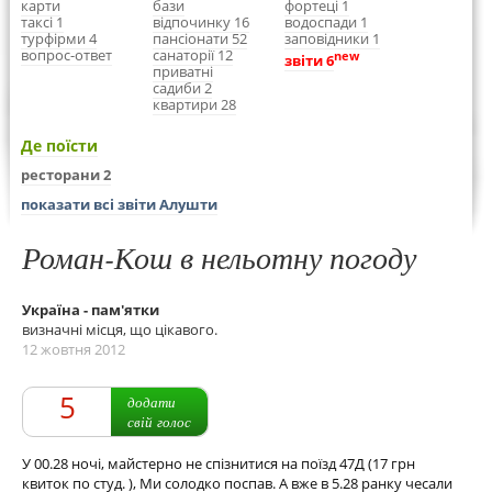
карти
бази
фортеці 1
таксі 1
відпочинку 16
водоспади 1
турфірми 4
пансіонати 52
заповідники 1
вопрос-ответ
санаторії 12
new
звіти 6
приватні
садиби 2
квартири 28
Де поїсти
ресторани 2
показати всі звіти Алушти
Роман-Кош в нельотну погоду
Україна - пам'ятки
визначні місця, що цікавого.
12 жовтня 2012
5
додати
свій голос
У 00.28 ночі, майстерно не спізнитися на поїзд 47Д (17 грн
квиток по студ. ), Ми солодко поспав. А вже в 5.28 ранку чесали