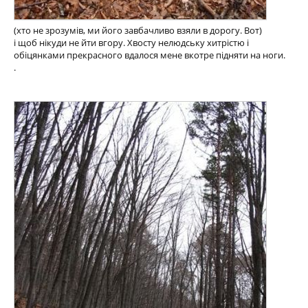
(хто не зрозумів, ми його завбачливо взяли в дорогу. Вот)
і щоб нікуди не йти вгору. Хвосту нелюдську хитрістю і
обіцянками прекрасного вдалося мене вкотре підняти на ноги.
.