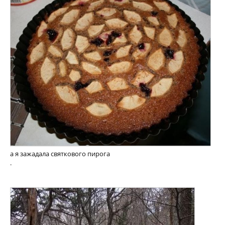
а я зажадала святкового пирога
.