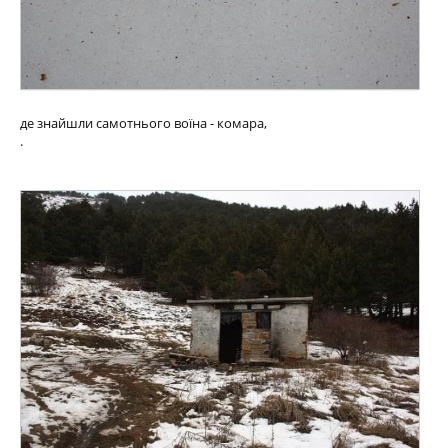
де знайшли самотнього воїна - комара,
.