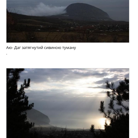
Аю- Даг затягнутий сивиною туману
.