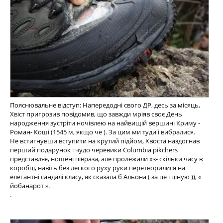
Пояснювальне відступ: Напередодні свого ДР, десь за місяць,
Хвіст пригрозив повідомив, що завжди мріяв своє День
народження зустріти ночівлею на найвищій вершині Криму -
Роман- Коші (1545 м, якщо че ). За цим ми туди і вибралися.
Не встигнувши вступити на крутий підйом, Хвоста наздогнав
перший подарунок : чудо черевики Columbia pikchers
представляє, ношені півраза, але пролежали хз- скільки часу в
коробці, навіть без легкого руху руки перетворилися на
елегантні сандалі класу, як сказала б Альона ( за це і ціную )), «
йобанарот ».
.