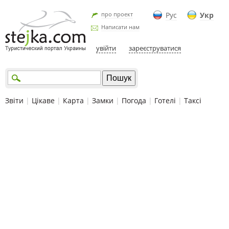
про проект
Рус
Укр
Написати нам
увійти
зареєструватися
Звіти
|
Цікаве
|
Карта
|
Замки
|
Погода
|
Готелі
|
Таксі