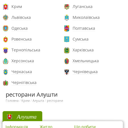
Крим
Луганська
Львівська
Миколаївська
Одеська
Полтавська
Ровенська
Сумська
Тернопільська
Харківська
Херсонська
Хмельницька
Черкаська
Чернівецька
Чернігівська
ресторани Алушти
Головна
/
Крим
/
Алушта
/
ресторани
Алушта
Інформація
Житло
Що робити