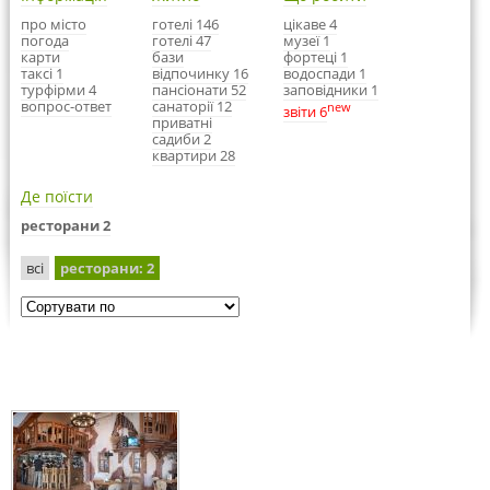
про місто
готелі 146
цікаве 4
погода
готелі 47
музеї 1
карти
бази
фортеці 1
таксі 1
відпочинку 16
водоспади 1
турфірми 4
пансіонати 52
заповідники 1
вопрос-ответ
санаторії 12
new
звіти 6
приватні
садиби 2
квартири 28
Де поїсти
ресторани 2
всі
ресторани
: 2