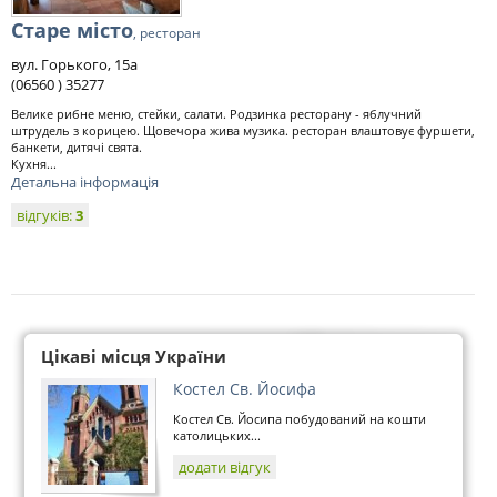
Старе місто
, ресторан
вул. Горького, 15а
(06560 ) 35277
Велике рибне меню, стейки, салати. Родзинка ресторану - яблучний
штрудель з корицею. Щовечора жива музика. ресторан влаштовує фуршети,
банкети, дитячі свята.
Кухня...
Детальна інформація
відгуків:
3
Цікаві місця України
Костел Св. Йосифа
Костел Св. Йосипа побудований на кошти
католицьких...
додати відгук