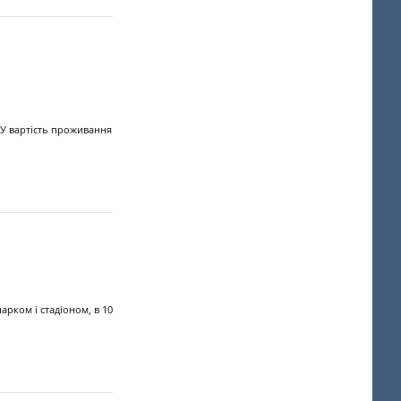
 У вартість проживання
арком і стадіоном, в 10