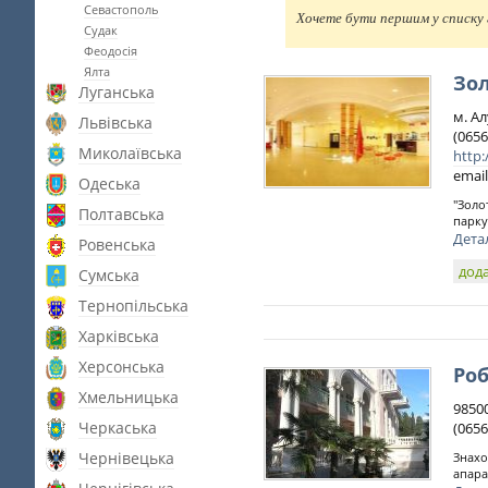
Севастополь
Хочете бути першим у списку г
Судак
Феодосія
Ялта
Зо
Луганська
м. А
Львівська
(0656
Миколаївська
http
email
Одеська
"Золо
Полтавська
парку
Дета
Ровенська
дода
Сумська
Тернопільська
Харківська
Херсонська
Ро
Хмельницька
98500
Черкаська
(0656
Чернівецька
Знахо
апара