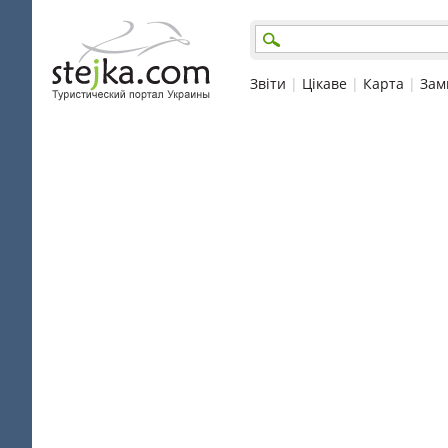
Звіти
|
Цікаве
|
Карта
|
Зам