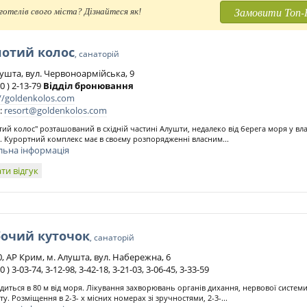
Замовити Топ-
отелів свого міста? Дізнайтеся як!
лотий колос
, санаторій
лушта, вул. Червоноармійська, 9
0 ) 2-13-79
Відділ бронювання
://goldenkolos.com
:
resort@goldenkolos.com
тий колос" розташований в східній частині Алушти, недалеко від берега моря у 
. Курортний комплекс має в своєму розпорядженні власним...
льна інформація
ти відгук
бочий куточок
, санаторій
, АР Крим, м. Алушта, вул. Набережна, 6
0 ) 3-03-74, 3-12-98, 3-42-18, 3-21-03, 3-06-45, 3-33-59
диться в 80 м від моря. Лікування захворювань органів дихання, нервової систем
ту. Розміщення в 2-3- х місних номерах зі зручностями, 2-3-...