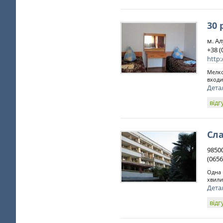
30 
м. Ал
+38 (
http:
Мелко
входи
Дета
відг
Сл
9850
(0656
Одна 
хвили
Дета
відг