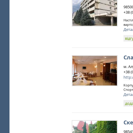
9850
+38 (
Насті
варті
Дета
відг
Сл
м. А
+38 (
http:
Корпу
Спорт
Дета
дода
Ск
98541