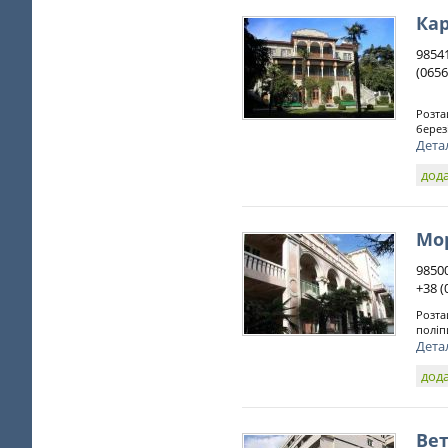
Ка
98541
(0656
Розта
берез
Дета
дода
Мо
98500
+38 (
Розта
поліп
Дета
дода
Ве