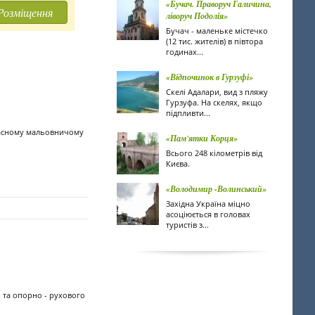
«Бучач. Праворуч Галичина,
Розміщення
ліворуч Подолія»
Бучач - маленьке містечко
(12 тис. жителів) в півтора
годинах...
«Відпочинок в Гурзуфі»
Скелі Адалари, вид з пляжу
Гурзуфа. На скелях, якщо
підпливти...
власному мальовничому
«Пам'ятки Корця»
Всього 248 кілометрів від
Києва.
«Володимир -Волинський»
Західна Україна міцно
асоціюється в головах
туристів з...
и та опорно - рухового