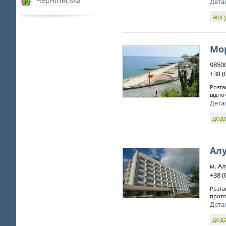
Чернігівська
Дета
відг
Мо
98500
+38 (
Розта
відпо
Дета
дода
Ал
м. Ал
+38 (
Розта
протя
Дета
дода