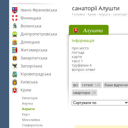
санаторії Алушти
Івано-Франківська
Головна
/
Крим
/
Алушта
/
санаторії
Вінницька
Волинська
Алушта
Дніпропетровська
Інформація
Донецька
про місто
Житомирська
погода
карти
Закарпатська
таксі 1
турфірми 4
Запорізька
вопрос-ответ
Кіровоградська
Київська
всі
готелі
: 146
бази відпоч
Крим
квартири
: 28
Євпаторія
Алупка
Алушта
Керч
Миколаївка
Сімферополь