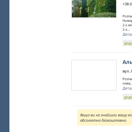
+38 (
Розта
Номер
2-х м
2-х...
Дета
дода
Ал
вул. 
Розта
пляж,
Дета
дода
Якщо ви не знайшли вашу ко
абсолютно безкоштовно.