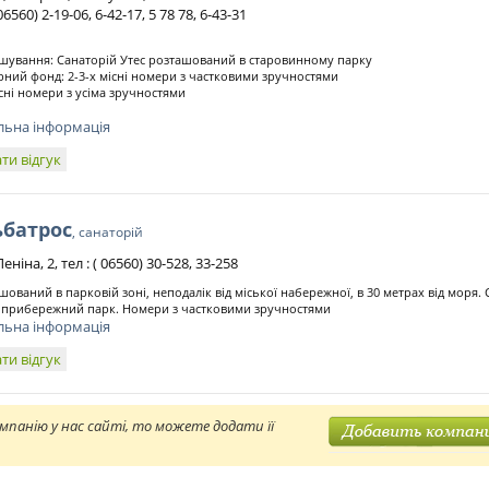
06560) 2-19-06, 6-42-17, 5 78 78, 6-43-31
шування: Санаторій Утес розташований в старовинному парку
ний фонд: 2-3-х місні номери з частковими зручностями
існі номери з усіма зручностями
льна інформація
ти відгук
ьбатрос
, санаторій
Леніна, 2, тел : ( 06560) 30-528, 33-258
шований в парковій зоні, неподалік від міської набережної, в 30 метрах від моря.
 прибережний парк. Номери з частковими зручностями
льна інформація
ти відгук
мпанію у нас сайті, то можете додати її