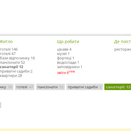
Житло
Що робити
Де поїс
готелі 146
цікаве 4
ресторан
готелі 47
музеї 1
бази відпочинку 16
фортеці 1
пансіонати 52
водоспади 1
санаторії 12
заповідники 1
приватні садиби 2
new
звіти 6
квартири 28
инку
: 16
готелі
: 47
пансіонати
: 52
приватні садиби
: 2
санаторії
: 12