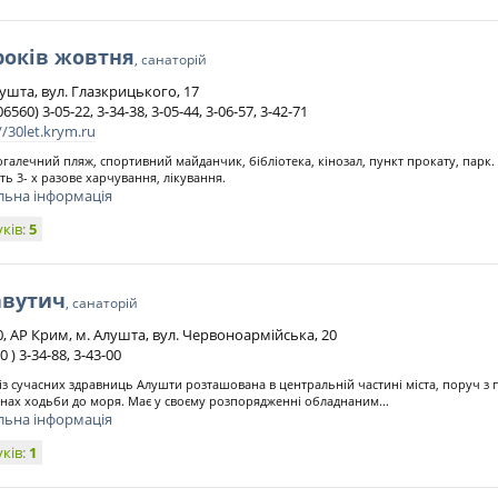
років жовтня
, санаторій
ушта, вул. Глазкрицького, 17
06560) 3-05-22, 3-34-38, 3-05-44, 3-06-57, 3-42-71
//30let.krym.ru
галечний пляж, спортивний майданчик, бібліотека, кінозал, пункт прокату, парк.
ть 3- х разове харчування, лікування.
льна інформація
уків:
5
авутич
, санаторій
0, АР Крим, м. Алушта, вул. Червоноармійська, 20
0 ) 3-34-88, 3-43-00
із сучасних здравниць Алушти розташована в центральній частині міста, поруч з п
нах ходьби до моря. Має у своєму розпорядженні обладнаним...
льна інформація
уків:
1