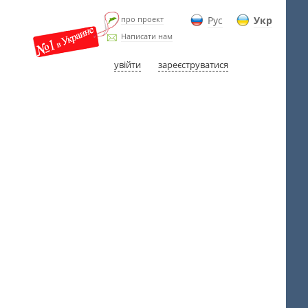
про проект
Рус
Укр
Написати нам
увійти
зареєструватися