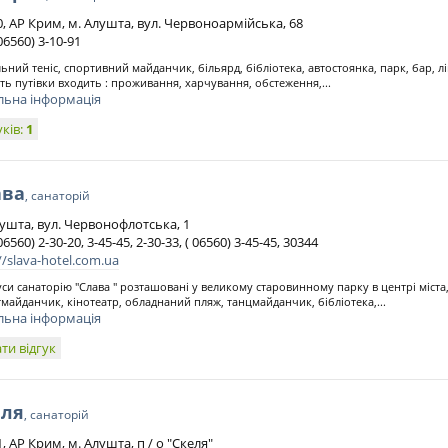
0, АР Крим, м. Алушта, вул. Червоноармійська, 68
06560) 3-10-91
льний теніс, спортивний майданчик, більярд, бібліотека, автостоянка, парк, бар, л
сть путівки входить : проживання, харчування, обстеження,...
льна інформація
уків:
1
ава
, санаторій
лушта, вул. Червонофлотська, 1
06560) 2-30-20, 3-45-45, 2-30-33, ( 06560) 3-45-45, 30344
//slava-hotel.com.ua
си санаторію "Слава " розташовані у великому старовинному парку в центрі міста
майданчик, кінотеатр, обладнаний пляж, танцмайданчик, бібліотека,...
льна інформація
ти відгук
еля
, санаторій
, АР Крим, м. Алушта, п / о "Скеля"