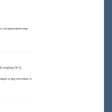
шта, на мальовничому
 ( корпус N 1)
омери зі зручностями, в