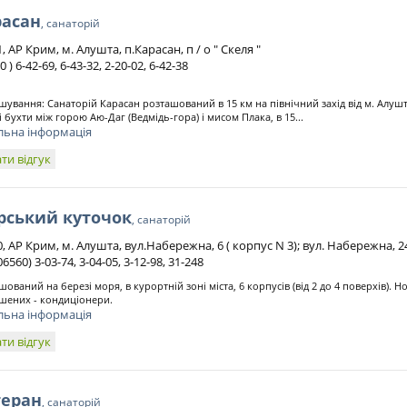
расан
, санаторій
, АР Крим, м. Алушта, п.Карасан, п / о " Скеля "
0 ) 6-42-69, 6-43-32, 2-20-02, 6-42-38
шування: Санаторій Карасан розташований в 15 км на північний захід від м. Алу
і бухти між горою Аю-Даг (Ведмідь-гора) і мисом Плака, в 15...
льна інформація
ти відгук
рський куточок
, санаторій
, АР Крим, м. Алушта, вул.Набережна, 6 ( корпус N 3); вул. Набережна, 24
06560) 3-03-74, 3-04-05, 3-12-98, 31-248
шований на березі моря, в курортній зоні міста, 6 корпусів (від 2 до 4 поверхів). Н
шених - кондиціонери.
льна інформація
ти відгук
теран
, санаторій