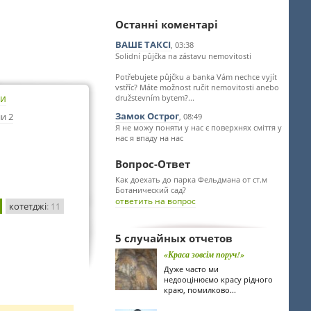
Останні коментарі
ВАШЕ ТАКСІ
, 03:38
Solidní půjčka na zástavu nemovitosti
Potřebujete půjčku a banka Vám nechce vyjít
vstříc? Máte možnost ručit nemovitosti anebo
ти
družstevním bytem?...
Замок Острог
и 2
, 08:49
Я не можу поняти у нас є поверхнях сміття у
нас я впаду на нас
Вопрос-Ответ
Как доехать до парка Фельдмана от ст.м
Ботанический сад?
ответить на вопрос
котетджі
: 11
5 случайных отчетов
«Краса зовсім поруч!»
Дуже часто ми
недооцінюємо красу рідного
краю, помилково...