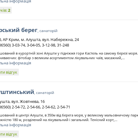
льна інформація
уків:
2
рський берег
, санаторій
, АР Крим, м. Алушта, вул. Набережна, 24
06560) 3-03-74, 3-04-05, 3-12-98, 31-248
шований в курортній зоні Алушти у підніжжя гори Кастель на самому березі моря.
чиваючих: фітобар з великим асортиментом лікувальних чаїв, масажний,...
льна інформація
ти відгук
уштинський
, санаторій
ушта, вул. Жовтнева, 16
06560) 2-54-72, 2-54-66, 2-54-62, 2-54-71
шований в центрі Алушти, в 350м від берега моря, у великому мальовничому пар
жністю 180 м, розділений на лікувальний і загальний. Тенісний корт,...
льна інформація
ти відгук