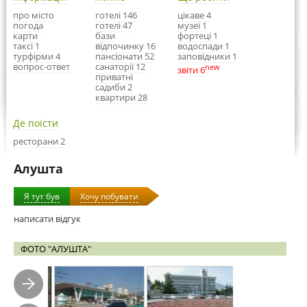
про місто
готелі 146
цікаве 4
погода
готелі 47
музеї 1
карти
бази
фортеці 1
таксі 1
відпочинку 16
водоспади 1
турфірми 4
пансіонати 52
заповідники 1
вопрос-ответ
санаторії 12
new
звіти 6
приватні
садиби 2
квартири 28
Де поїсти
ресторани 2
Алушта
Я тут був
Хочу побувати
написати відгук
ФОТО "АЛУШТА"