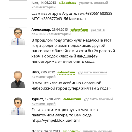
luxe
,
14.06.2013
відповісти
удалить ложный
комментарий
сдам квартиру в Алуште. тел. +380661683838
МТС, +380677043156 Киевстар
Александр
,
29.04.2013
відповісти
удалить
ложный комментарий
В прошлом году отдохнули неделю.На этот
год в средине июля подыскиваю другой
пансионат с бассейном и хотя бы 2х разовый
харч. Городок классный ландшафты
неповторимые - тянет опять сюда.
НЛО
,
7.05.2012
відповісти
удалить ложный
комментарий
В Алуште класно асобинно наглавной
наберижной город суперя жил там 2 года:)
Турист
,
12.10.2011
відповісти
удалить ложный
комментарий
Если захотите отдохнуть в Алуште в
палаточном лагере, то Вам сюда
http://vympel.blox.ua/html
ОЛЕСЯ
,
14.08.2011
відповісти
удалить ложный