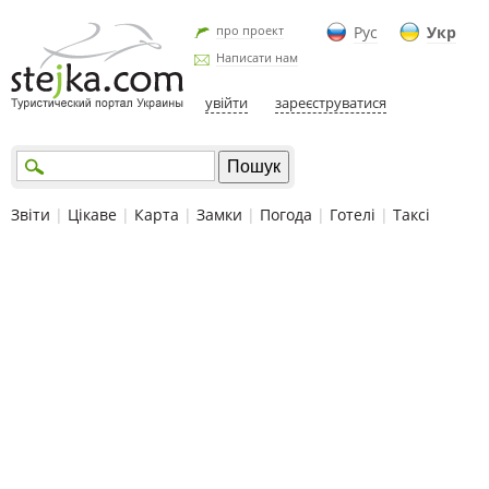
про проект
Рус
Укр
Написати нам
увійти
зареєструватися
Звіти
|
Цікаве
|
Карта
|
Замки
|
Погода
|
Готелі
|
Таксі