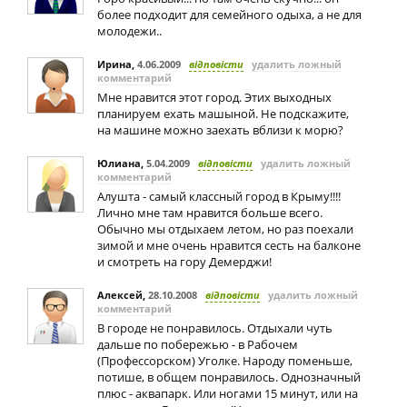
более подходит для семейного одыха, а не для
молодежи..
Ирина
,
4.06.2009
відповісти
удалить ложный
комментарий
Мне нравится этот город. Этих выходных
планируем ехать машыной. Не подскажите,
на машине можно заехать вблизи к морю?
Юлиана
,
5.04.2009
відповісти
удалить ложный
комментарий
Алушта - самый классный город в Крыму!!!!
Лично мне там нравится больше всего.
Обычно мы отдыхаем летом, но раз поехали
зимой и мне очень нравится сесть на балконе
и смотреть на гору Демерджи!
Алексей
,
28.10.2008
відповісти
удалить ложный
комментарий
В городе не понравилось. Отдыхали чуть
дальше по побережью - в Рабочем
(Профессорском) Уголке. Народу поменьше,
потише, в общем понравилось. Однозначный
плюс - аквапарк. Или ногами 15 минут, или на