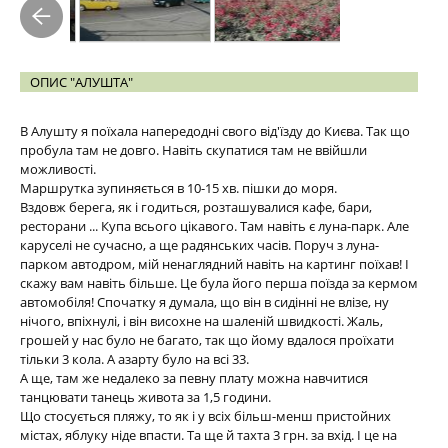
ОПИС "АЛУШТА"
В Алушту я поїхала напередодні свого від'їзду до Києва. Так що
пробула там не довго. Навіть скупатися там не ввійшли
можливості.
Маршрутка зупиняється в 10-15 хв. пішки до моря.
Вздовж берега, як і годиться, розташувалися кафе, бари,
ресторани ... Купа всього цікавого. Там навіть є луна-парк. Але
каруселі не сучасно, а ще радянських часів. Поруч з луна-
парком автодром, мій ненаглядний навіть на картинг поїхав! І
скажу вам навіть більше. Це була його перша поїзда за кермом
автомобіля! Спочатку я думала, що він в сидінні не влізе, ну
нічого, впіхнулі, і він висохне на шаленій швидкості. Жаль,
грошей у нас було не багато, так що йому вдалося проїхати
тільки 3 кола. А азарту було на всі 33.
А ще, там же недалеко за певну плату можна навчитися
танцювати танець живота за 1,5 години.
Що стосується пляжу, то як і у всіх більш-менш пристойних
містах, яблуку ніде впасти. Та ще й тахта 3 грн. за вхід. І це на