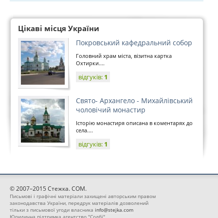
Цікаві місця України
Покровський кафедральний собор
Головний храм міста, візитна картка
Охтирки....
відгуків:
1
Свято- Архангело - Михайлівський
чоловічий монастир
Історію монастиря описана в коментарях до
села....
відгуків:
1
© 2007–2015 Стежка. COM.
Письмові і графічні матеріали захищені авторським правом
законодавства України, передрук матеріалів дозволений
тільки з письмової угоди власника
info@stejka.com
Юридична підтримка агентство "Солбі"