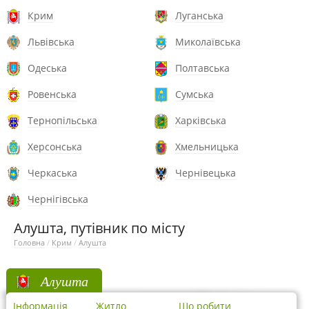
Крим
Луганська
Львівська
Миколаївська
Одеська
Полтавська
Ровенська
Сумська
Тернопільська
Харківська
Херсонська
Хмельницька
Черкаська
Чернівецька
Чернігівська
Алушта, путівник по місту
Головна
/
Крим
/
Алушта
Алушта
Інформація
Житло
Що робити