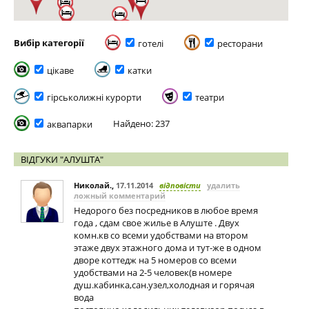
Вибір категорії
готелі
ресторани
цікаве
катки
гірськолижні курорти
театри
Найдено: 237
аквапарки
ВІДГУКИ "АЛУШТА"
Николай.
,
17.11.2014
відповісти
удалить
ложный комментарий
Недорого без посредников в любое время
года , сдам свое жилье в Алуште . Двух
комн.кв со всеми удобствами на втором
этаже двух этажного дома и тут-же в одном
дворе коттедж на 5 номеров со всеми
удобствами на 2-5 человек(в номере
душ.кабинка,сан.узел,холодная и горячая
вода