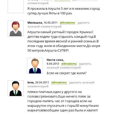
комментарий
Я прожила в Алуште 5 лет и я нежелею.город
супер,лучше Ялты в 100 раз.
Милашка
,
16.05.2011
відповісти
удалить
ложный комментарий
Алушта-самый уютный городок Крыма.С
детства ездим туда отдыхать каждый год.В
последнее время-весной и ранней осенью.В
этом году жили в обалденном месте.До моря
50 метров.Алушта-СУПЕР!
Наста сока
,
8.04.2013
відповісти
удалить
ложный комментарий
Если не секрет где жили?
lena
,
20.04.2011
відповісти
удалить ложный
комментарий
пляжи платные,один у другого на
голове,грязновато.Еще ничего пляж за
городом-пилять час от города!а если на
маршрутке спускаться с горы30 минут!мало
маркетов!вообщем один раз была и хватит!