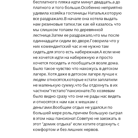
бесплатного пляжа идти минут двадцать,а до
платного и того больше.Особенно неприятно
удивила хозяйка гостиницы Наталья,которую
все раздражало.В начале она хотела выдать
нам резиновые тапки,так как ей казалось что
мы слишком топаем по деревянной
лестнице.Затем ее раздражало,что мы после
одиннадцати сидим во дворе.Говорила что у
них комендантский час и не нужно там
сидеть,для этого есть набережная.А если мне
не хочется идти на набережную и просто
хочется посидеть и пообщаться возле дома.
Было такое чувство что нахожусь в детском
лагере. Хотя даже в детском лагере лучше к
людям относятся,которые кстати заплатили
не маленькую сумму,что бы отдохнуть в их
частном"гестапо"пансионате.По хозяевам
было видно сразу что они не рады нас видеть
и относятся к нам как к мешкам с
деньгами.Вообщем отдых не удался,и по
большей мере роль,причем большую сыграл
в этом наш пансионат.Советую не заезжать в
этот "домик отдыха" если хотите отдохнуть с
комфортом и без лишних нервов.