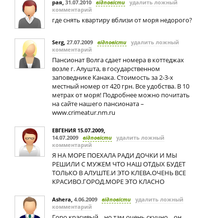
рая
,
31.07.2010
відповісти
удалить ложный
комментарий
где снять квартиру вблизи от моря недорого?
Serg
,
27.07.2009
відповісти
удалить ложный
комментарий
Пансионат Волга сдает номера в коттеджах
возле г. Алушта, в государственном
заповеднике Канака. Стоимость за 2-3-х
местный номер от 420 грн. Все удобства. В 10
метрах от моря! Подробнее можно почитать
на сайте нашего пансионата –
www.crimeatur.nm.ru
ЕВГЕНИЯ 15.07.2009
,
14.07.2009
відповісти
удалить ложный
комментарий
Я НА МОРЕ ПОЕХАЛА РАДИ ДОЧКИ И МЫ
РЕШИЛИ С МУЖЕМ ЧТО НАШ ОТДЫХ БУДЕТ
ТОЛЬКО В АЛУШТЕ.И ЭТО КЛЕВА.ОЧЕНЬ ВСЕ
КРАСИВО.ГОРОД.МОРЕ ЭТО КЛАСНО
Ashera
,
4.06.2009
відповісти
удалить ложный
комментарий
Горо красивый... но там очень скучно... он