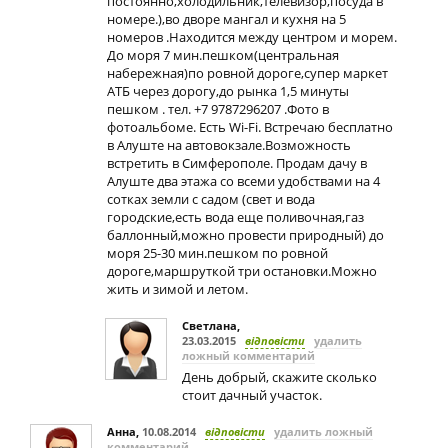
постоянно,холодильник,телевизор,посуда в
номере.),во дворе мангал и кухня на 5
номеров .Находится между центром и морем.
До моря 7 мин.пешком(центральная
набережная)по ровной дороге,супер маркет
АТБ через дорогу,до рынка 1,5 минуты
пешком . тел. +7 9787296207 .Фото в
фотоальбоме. Есть Wi-Fi. Встречаю бесплатно
в Алуште на автовокзале.Возможность
встретить в Симферополе. Продам дачу в
Алуште два этажа со всеми удобствами на 4
сотках земли с садом (свет и вода
городские,есть вода еще поливочная,газ
баллонный,можно провести природный) до
моря 25-30 мин.пешком по ровной
дороге,маршруткой три остановки.Можно
жить и зимой и летом.
Светлана
,
23.03.2015
відповісти
удалить
ложный комментарий
День добрый, скажите сколько
стоит дачный участок.
Анна
,
10.08.2014
відповісти
удалить ложный
комментарий