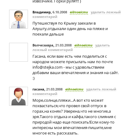
извозчике. Горки рулят!! )
Владимир
,
6.10.2008
відповісти
удалить ложный
комментарий
Путешествуя по Крыму заехали в
Алушту,отдыхали один день на пляже и
поехали дальше
Волчезавра
,
21.03.2008
відповісти
удалить
ложный комментарий
Гасана, если вам есть чем поделиться с
народом можете присылать нам по почте
info@stejka.com
- мы с удовольствием
добавим ваши впечатления и знания на сайт.
:)
гасана
,
21.03.2008
відповісти
удалить ложный
комментарий
Море,солнце,пляжи...А вот кто может
похвастаться,что провел свой отпуск в
горах,на конях? Уверена,что не многие,а
зря.Такого отдыха и кайфа,такого слияния с
природой надо еще поискать!Если кому-то
интересны мои впечатления-пишите,мне
многое есть рассказать.