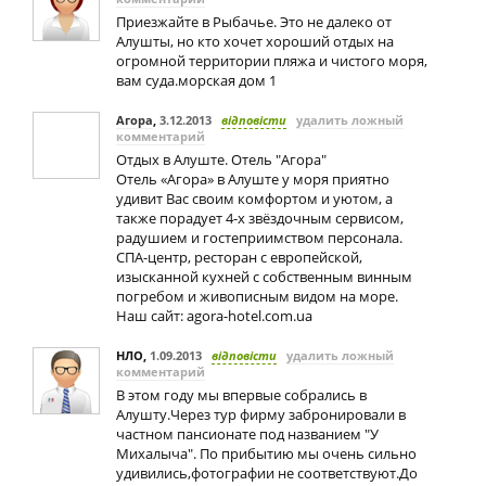
Приезжайте в Рыбачье. Это не далеко от
Алушты, но кто хочет хороший отдых на
огромной территории пляжа и чистого моря,
вам суда.морская дом 1
Агора
,
3.12.2013
відповісти
удалить ложный
комментарий
Отдых в Алуште. Отель "Агора"
Отель «Агора» в Алуште у моря приятно
удивит Вас своим комфортом и уютом, а
также порадует 4-х звёздочным сервисом,
радушием и гостеприимством персонала.
СПА-центр, ресторан с европейской,
изысканной кухней с собственным винным
погребом и живописным видом на море.
Наш сайт: agora-hotel.com.ua
НЛО
,
1.09.2013
відповісти
удалить ложный
комментарий
В этом году мы впервые собрались в
Алушту.Через тур фирму забронировали в
частном пансионате под названием "У
Михалыча". По прибытию мы очень сильно
удивились,фотографии не соответствуют.До