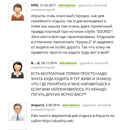
НЛО
,
21.02.2011
відповісти
удалить ложный
комментарий
Алушта, очеь классный городок, как для
семейного отдыха, так и для молодежи! и
пляж мы нашли там очень даже приличный,
правда платный при ночном клубе "SOUND"!
Зато места всегода гарантированы. Отдыхали
в отличном пансионате "Круиз-2" И недалеко
от моря и не особо дорого. Так что кому не
нравится, просто не ездите туда, вот и все!!!
В.....К
,
28.11.2010
відповісти
удалить ложный
комментарий
ЕСТЬ БЕСПЛАТНЫЕ ПЛЯЖИ ПРОСТО НАДО
ЗНАТЬ КУДА ХОДИТЬ Я ТУТ ЖИВУ И ЗНАЮ)))
ЧТО ГДЕ ПОНЯТНО) И МНЕ НАРАВИТЬБСЯ А
ЕСЛИ ВАМ НЕПОНРАВИЛОСЬ ТО НЕНАДО
ПУГАТЬ ДРУГИХ ЯСТНО ВАС)**
Алушта
,
5.08.2010
відповісти
удалить ложный
комментарий
Рая, много вариантов для отдыха в Алуште на
сайте http://alushta.net/