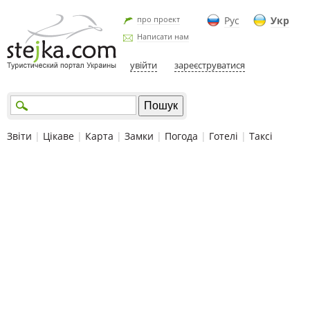
про проект
Рус
Укр
Написати нам
увійти
зареєструватися
Звіти
|
Цікаве
|
Карта
|
Замки
|
Погода
|
Готелі
|
Таксі