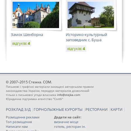
Замок Шенборна
Историко-культурный
заповедник с. Буша
відгуків:
4
відгуків:
4
© 2007–2015 Стежка. COM.
Письмові і графічні матеріали захищені авторським правом
законодавства України, передрук матеріалів дозволений
тільки з письмової угоди власника
info@stejka.com
Юридична підтримка агентство "Солбі"
РОЗКЛАД З/Д
|
ГОРНОЛЫЖНЫЕ КУРОРТЫ
|
РЕСТОРАНИ
|
КАРТИ
|
Розміщення реклами
Додати на сайт:
Топ розміщення
визначне місце
Написати нам
готель, ресторан ін.