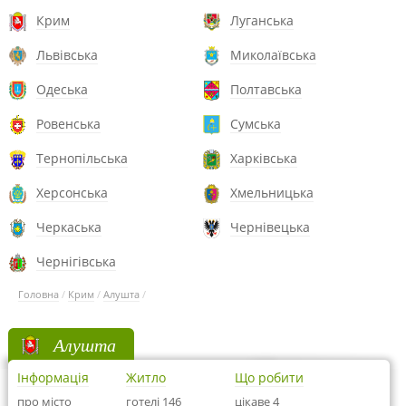
Крим
Луганська
Львівська
Миколаївська
Одеська
Полтавська
Ровенська
Сумська
Тернопільська
Харківська
Херсонська
Хмельницька
Черкаська
Чернівецька
Чернігівська
Головна
/
Крим
/
Алушта
/
Алушта
Інформація
Житло
Що робити
про місто
готелі 146
цікаве 4