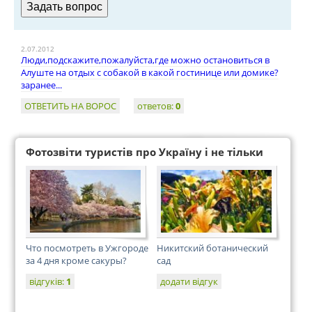
2.07.2012
Люди,подскажите,пожалуйста,где можно остановиться в
Алуште на отдых с собакой в какой гостинице или домике?
заранее...
ОТВЕТИТЬ НА ВОРОС
ответов:
0
Фотозвіти туристів про Україну і не тільки
Что посмотреть в Ужгороде
Никитский ботанический
за 4 дня кроме сакуры?
сад
відгуків:
1
додати відгук