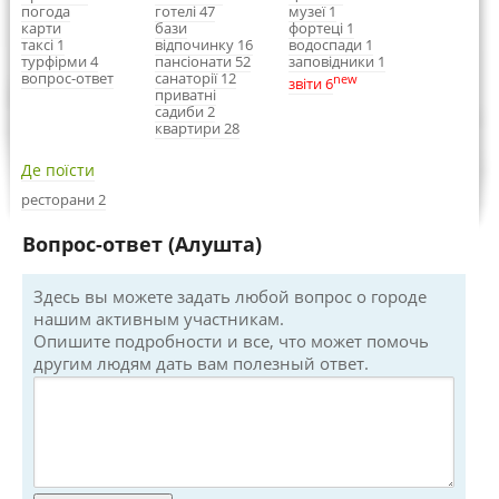
погода
готелі 47
музеї 1
карти
бази
фортеці 1
таксі 1
відпочинку 16
водоспади 1
турфірми 4
пансіонати 52
заповідники 1
вопрос-ответ
санаторії 12
new
звіти 6
приватні
садиби 2
квартири 28
Де поїсти
ресторани 2
Вопрос-ответ (Алушта)
Здесь вы можете задать любой вопрос о городе
нашим активным участникам.
Опишите подробности и все, что может помочь
другим людям дать вам полезный ответ.