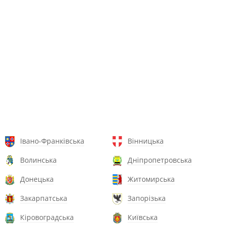
Івано-Франківська
Вінницька
Волинська
Дніпропетровська
Донецька
Житомирська
Закарпатська
Запорізька
Кіровоградська
Київська