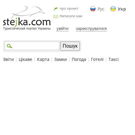
про проект
Рус
Укр
Написати нам
увійти
зареєструватися
Звіти
|
Цікаве
|
Карта
|
Замки
|
Погода
|
Готелі
|
Таксі