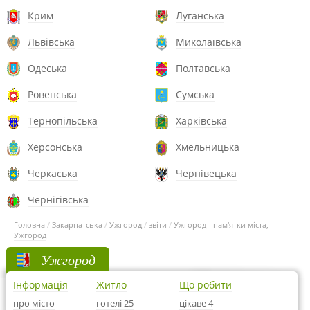
Крим
Луганська
Львівська
Миколаївська
Одеська
Полтавська
Ровенська
Сумська
Тернопільська
Харківська
Херсонська
Хмельницька
Черкаська
Чернівецька
Чернігівська
Головна
/
Закарпатська
/
Ужгород
/
звіти
/
Ужгород - пам'ятки міста,
Ужгород
Ужгород
Інформація
Житло
Що робити
про місто
готелі 25
цікаве 4