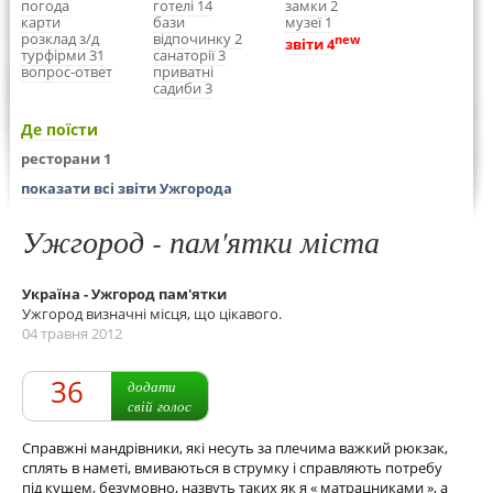
погода
готелі 14
замки 2
карти
бази
музеї 1
розклад з/д
відпочинку 2
new
звіти 4
турфірми 31
санаторії 3
вопрос-ответ
приватні
садиби 3
Де поїсти
ресторани 1
показати всі звіти Ужгорода
Ужгород - пам'ятки міста
Україна - Ужгород пам'ятки
Ужгород визначні місця, що цікавого.
04 травня 2012
36
додати
свій голос
Справжні мандрівники, які несуть за плечима важкий рюкзак,
сплять в наметі, вмиваються в струмку і справляють потребу
під кущем, безумовно, назвуть таких як я « матрацниками », а