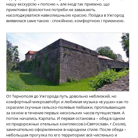
нашу екскурсію « попсню », але іноді так приємно, що
примітивні фізіологічні потреби не заважають
насолоджуватися навколишньою красою. Поїздка в Ужгород
виявилася саме такою - спокійною, комфортною і приємною.
От Тернополя до Ужгорода путь довольно неблизкий, но
комфортный микроавтобус и любимая музыка «в ушах» как-то
скрасили скучные сельско-полевые пейзажи, проплывающие
за окном в течение первых нескольких часов путешествия. А
потом начались Карпаты. И первая остановка – обед в одном
из придорожных отельных комплексов («Святослав», г.Сколе),
замечательно оформленном в народном стиле. После обеда –
небольшая прогулка по его территории: всё чистенько и