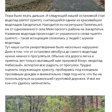
Пора было ехать дальше. И следующей нашей остановкой стал
водопад Шепот (Шипіт), считающийся одним из красивейших
водопадов Закарпатья. Находится он на речушке Пилипец в 6
км от одноименного села Межгорского района на Закарпатье.
Название водопада происходит от украинского слова «шепіт»
(шёпот) – такая ассоциация сложилась у людей с шумом
водопада.
Тут наше сытое умиротворение было несколько нарушено.
Дело в том, что от остановки автобуса до самого водопада
нужно немного прогуляться. Обычно эта дорога легка и
приятна, вот только выпавший нам призовой бонус «водопад
Небесный», испортил всю радость от прогулки. Трудно
оценить окружающую красоту, пробираясь под холодным
проливным дождём и внимательно глядя под ноги, что бы не
поскользнуться на размокшей грунтовой дорожке. И всё же
кое-что удалось запечатлеть.