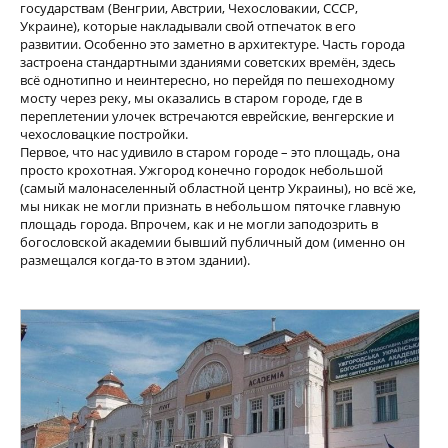
государствам (Венгрии, Австрии, Чехословакии, СССР,
Украине), которые накладывали свой отпечаток в его
развитии. Особенно это заметно в архитектуре. Часть города
застроена стандартными зданиями советских времён, здесь
всё однотипно и неинтересно, но перейдя по пешеходному
мосту через реку, мы оказались в старом городе, где в
переплетении улочек встречаются еврейские, венгерские и
чехословацкие постройки.
Первое, что нас удивило в старом городе – это площадь, она
просто крохотная. Ужгород конечно городок небольшой
(самый малонаселенный областной центр Украины), но всё же,
мы никак не могли признать в небольшом пяточке главную
площадь города. Впрочем, как и не могли заподозрить в
богословской академии бывший публичный дом (именно он
размещался когда-то в этом здании).