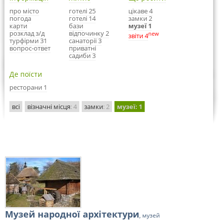
про місто
готелі 25
цікаве 4
погода
готелі 14
замки 2
карти
бази
музеї 1
розклад з/д
відпочинку 2
new
звіти 4
турфірми 31
санаторії 3
вопрос-ответ
приватні
садиби 3
Де поїсти
ресторани 1
всі
візначні місця
: 4
замки
: 2
музеї
: 1
Музей народної архітектури
, музей