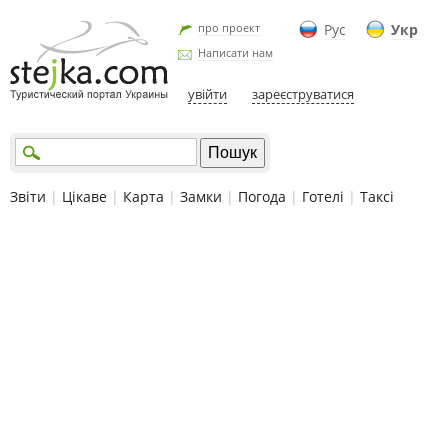
про проект
Рус
Укр
Написати нам
увійти
зареєструватися
Звіти
|
Цікаве
|
Карта
|
Замки
|
Погода
|
Готелі
|
Таксі