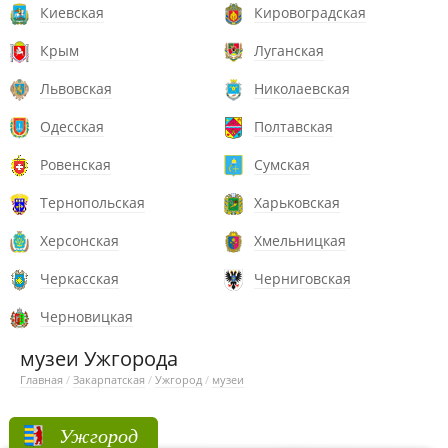
Киевская
Кировоградская
Крым
Луганская
Львовская
Николаевская
Одесская
Полтавская
Ровенская
Сумская
Тернопольская
Харьковская
Херсонская
Хмельницкая
Черкасская
Черниговская
Черновицкая
музеи Ужгорода
Главная
/
Закарпатская
/
Ужгород
/
музеи
Ужгород