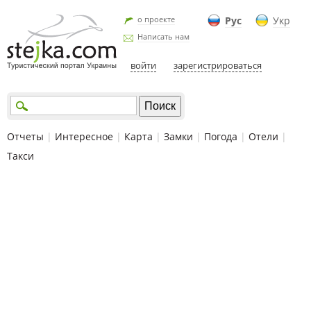
о проекте
Рус
Укр
Написать нам
войти
зарегистрироваться
Отчеты
|
Интересное
|
Карта
|
Замки
|
Погода
|
Отели
|
Такси