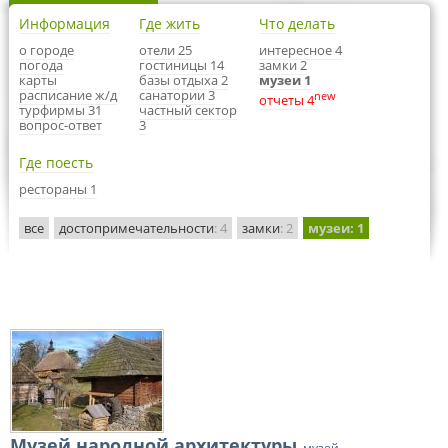
Информация
Где жить
Что делать
о городе
отели 25
интересное 4
погода
гостиницы 14
замки 2
карты
базы отдыха 2
музеи 1
расписание ж/д
санатории 3
new
отчеты 4
турфирмы 31
частный сектор
вопрос-ответ
3
Где поесть
рестораны 1
все
достопримечательности
: 4
замки
: 2
музеи
: 1
Музей народной архитектуры
, музей