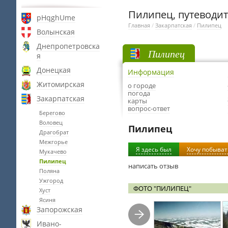
Пилипец, путеводит
pHqghUme
Главная
/
Закарпатская
/
Пилипец
Волынская
Днепропетровска
Пилипец
я
Донецкая
Информация
Житомирская
о городе
погода
Закарпатская
карты
вопрос-ответ
Берегово
Воловец
Пилипец
Драгобрат
Межгорье
Я здесь был
Хочу побыват
Мукачево
Пилипец
написать отзыв
Поляна
Ужгород
ФОТО "ПИЛИПЕЦ"
Хуст
Ясиня
Запорожская
Ивано-