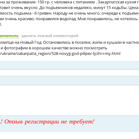
ена за проживание- 150 гр. с человека с питанием . Закарпатская кухня
товит очень вкусно. До подъемников недалеко, минут 15 ходьбы. Цен
оимость подъема - 6 гривен. Народу не очень много, очереди к подъе
ам очень красиво, понравился водопад. Мне понравилось, не хотелось 
1.
ответить
удалить ложный комментарий
липце на Новый Год. Остановились в поселке, жили и кушали в частн
т и фотографии в хорошем качестве можно посмотреть
/ukraine/zakarpatia_region/528-novyjj-god-pilipec-lyzhi-i-my.html
! Отзыв регистрации не требует!