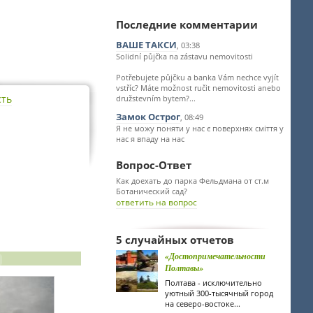
Последние комментарии
ВАШЕ ТАКСИ
, 03:38
Solidní půjčka na zástavu nemovitosti
Potřebujete půjčku a banka Vám nechce vyjít
vstříc? Máte možnost ručit nemovitosti anebo
сть
družstevním bytem?...
Замок Острог
, 08:49
Я не можу поняти у нас є поверхнях сміття у
нас я впаду на нас
Вопрос-Ответ
Как доехать до парка Фельдмана от ст.м
Ботанический сад?
ответить на вопрос
5 случайных отчетов
«Достопримечательности
Полтавы»
Полтава - исключительно
уютный 300-тысячный город
на северо-востоке...