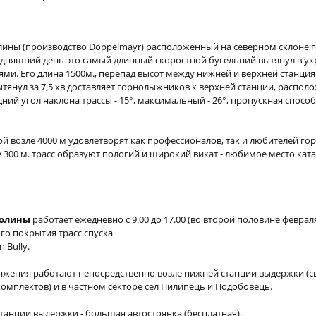
лины (производство Doppelmayr) расположенный на северном склоне 
егодняшний день это самый длинный скоростной бугельний вытянул в у
ми. Его длина 1500м., перепад высот между нижней и верхней станция
Вытянул за 7,5 хв доставляет горнолыжников к верхней станции, распол
дний угол наклона трассы - 15°, максимальный - 26°, пропускная спосо
й возле 4000 м удовлетворят как профессионалов, так и любителей го
300 м. трасс образуют пологий и широкий викат - любимое место ката
долины
работает ежедневно с 9.00 до 17.00 (во второй половине февраля
го покрытия трасс спуска
 Bully.
яжения работают непосредственно возле нижней станции выдержки (с
 комплектов) и в частном секторе сел Пилипець и Подобовець.
станции выдержки - большая автостоянка (бесплатная).