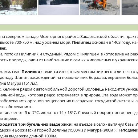
на северном западе Межгорного района Закарпатской области, практ
высоте 700-750 м. над уровнем моря.
Пилипец
основан в 1463 году, н
век.
ка, потоки Пилипчик и Студеный. Рядом с Пилипцем в котловине на ре
ость природы, один из наибольших и самых живописных в украинских
жами, село
Пилипец
является известным местом зимнего и летнего от
допаду Шипит, восхождений на позвоночник Боржави, вершини Большо
 Жид Магура (1517м.).
 с. Келичин рядом с автомобильной дорогой Воловець находится уник
льной воды, которая редко встречается в природе. Эта вода может п
 заболеваниях органов пищеварения и сердечно-сосудистой системы, а
х заболеваниях.
тавляет от -5 к -7°С, июля - от 14 к 18°С. Снежный покров постоянен, дл
ла апреля.
аходится три бугельних выдержки:
на въезде в село - вытянул базы Ую
ержки Боржавски горной долины (1500м.) и Магура (900м.). Неподалеку
одна выдержка длиной 1000м.