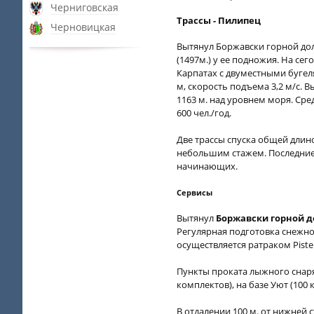
Черниговская
Трассы - Пилипец
Черновицкая
Вытянул Боржавски горной до
(1497м.) у ее подножия. На с
Карпатах с двуместными бугеля
м, скорость подъема 3,2 м/с. 
1163 м. над уровнем моря. Сре
600 чел./год.
Две трассы спуска общей длино
небольшим стажем. Последние 
начинающих.
Сервисы
Вытянул
Боржавски горной 
Регулярная подготовка снежно
осуществляется ратраком Pisten
Пункты проката лыжного снар
комплектов), на базе Уют (100
В отдалении 100 м. от нижней 