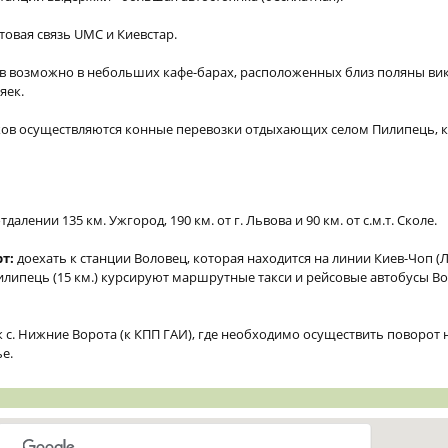
отовая связь UMC и Киевстар.
 возможно в небольших кафе-барах, расположенных близ поляны вика
яек.
ов осуществляются конные перевозки отдыхающих селом Пилипець, 
алении 135 км. Ужгород, 190 км. от г. Львова и 90 км. от с.м.т. Сколе.
т:
доехать к станции Воловец, которая находится на линии Киев-Чоп (
Пилипець (15 км.) курсируют маршрутные такси и рейсовые автобусы В
к с. Нижние Ворота (к КПП ГАИ), где необходимо осуществить поворот
е.