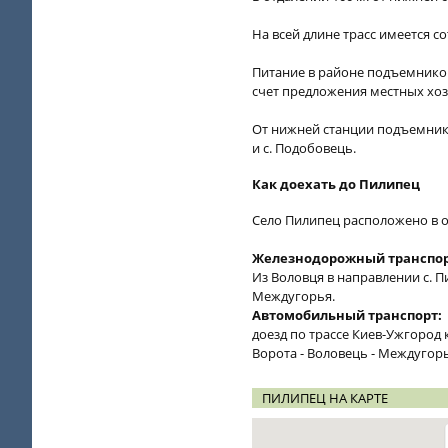
На всей длине трасс имеется с
Питание в районе подъемников
счет предложения местных хоз
От нижней станции подъемник
и с. Подобовець.
Как доехать до Пилипец
Село Пилипец расположено в отд
Железнодорожный транспор
Из Воловця в направлении с. 
Междугорья.
Автомобильный транспорт:
доезд по трассе Киев-Ужгород 
Ворота - Воловець - Междугорь
ПИЛИПЕЦ НА КАРТЕ