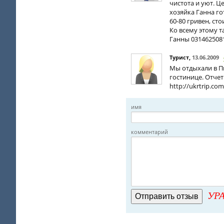
чистота и уют. Ц
хозяйка Ганна го
60-80 гривен, ст
Ко всему этому т
Ганны 031462508
Турист
,
13.06.2009
Мы отдыхали в Пи
гостинице. Отче
http://ukrtrip.com
имя
комментарий
УРА