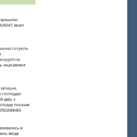
разрешили
26047, везет
смачно готують
е
кскурсії на
ь зацікавився
 затишні,
у господарі
 двір, є
осподар показав
 0502088485
авливались в
ами, везде