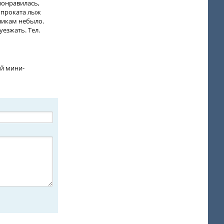
 понравилась,
а проката лыж
мникам небыло.
уезжать. Тел.
ой мини-