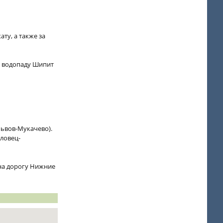
ту, а также за
к водопаду Шипит
Львов-Мукачево).
оловец-
 на дорогу Нижние