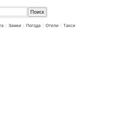
та
|
Замки
|
Погода
|
Отели
|
Такси