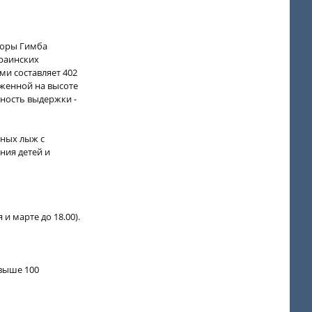
горы Гимба
краинских
ми составляет 402
оженной на высоте
бность выдержки -
рных лыж с
ния детей и
 и марте до 18.00).
выше 100