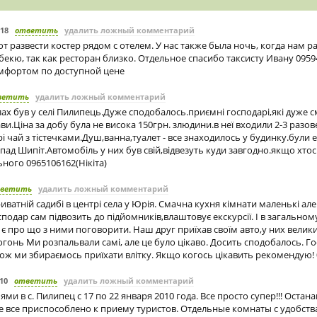
018
ответить
удалить ложный комментарий
т развести костер рядом с отелем. У нас также была ночь, когда нам 
екю, так как ресторан близко. Отдельное спасибо таксисту Ивану 09594
омфортом по доступной цене
ветить
удалить ложный комментарий
лах був у селі Пилипець.Дуже сподобалось.приємні господарі,які дуже 
ви.Ціна за добу була не висока 150грн. злюдини.в неї входили 2-3 разов
і чай з тістечками.Душ,ванна,туалет - все знаходилось у будинку.були е
опад Шипіт.Автомобіль у них був свій,відвезуть куди завгодно.якщо хтос
ного 0965106162(Нікіта)
ветить
удалить ложный комментарий
иватній садибі в центрі села у Юрія. Смачна кухня кімнати маленькі але
сподар сам підвозить до підйомників,влаштовує екскурсії. І в загальном
 є про що з ними поговорити. Наш друг приїхав своїм авто,у них великий
огонь Ми розпальвали самі, але це було цікаво. Досить сподобалось. Г
 тож ми збираємось приїхати влітку. Якщо когось цікавить рекомендую!
010
ответить
удалить ложный комментарий
ми в с. Пилипец с 17 по 22 января 2010 года. Все просто супер!!! Остан
е все приспособлено к приему туристов. Отдельные комнаты с удобств