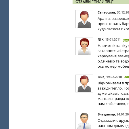
ОТЗЫВЫ "ПИЛИПЕЦ"
Cвятослав
,
30.12.2
Аратта, разрешаю
приготовить барб
куда скажем с к
NIK
,
15.01.2011
от
На зимніх каніку
закарпвтські стра
харчуваня,ввечер
о.Синевір та вод
ось номер мобіль
Віка
,
19.02.2010
от
Відмочивали в пр
завжди тепло. Го
дуже цікаві люди,
мангал. правда в
нам свій ставок,
Владимир
,
24.01.2
Отдыхали с друзья
частном доме, гд