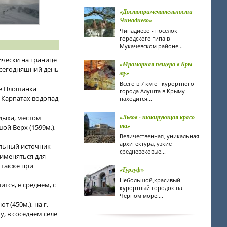
«Достопримечательности
Чинадиево»
Чинадиево - поселок
городского типа в
Мукачевском районе...
ически на границе
«Мраморная пещера в Кры
а сегодняшний день
му»
Всего в 7 км от курортного
ке Плошанка
города Алушта в Крыму
 Карпатах водопад
находится...
«Львов - шокирующая красо
дыха, местом
та»
й Верх (1599м.),
Величественная, уникальная
архитектура, узкие
альный источник
средневековые...
рименяться для
 также при
«Гурзуф»
Небольшой,красивый
ится, в среднем, с
курортный городок на
Черном море....
т (450м.), на г.
, в соседнем селе