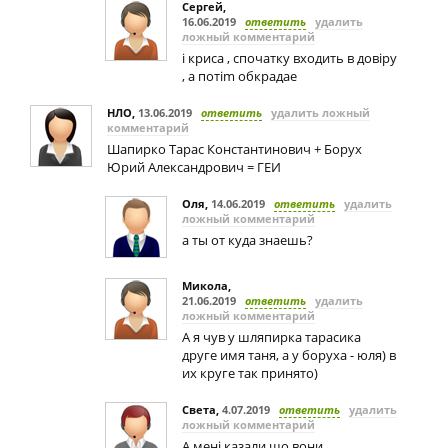
Сергей
,
16.06.2019
ответить
удалить
ложный комментарий
i криса , спочатку входить в довipy
, а потim обкрадае
НЛО
,
13.06.2019
ответить
удалить ложный
комментарий
Шапирко Тарас Константинович + Борух
Юрий Александрович = ГЕИ
Оля
,
14.06.2019
ответить
удалить
ложный комментарий
а ты от куда знаешь?
Микола
,
21.06.2019
ответить
удалить
ложный комментарий
А я чув у шляпирка тарасика
друге имя таня, а у боруха - юля) в
их круге так принято)
Света
,
4.07.2019
ответить
удалить
ложный комментарий
А менi казали що вони