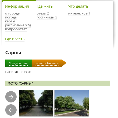
Информация
Где жить
Что делать
о городе
отели 2
интересное 1
погода
гостиницы 3
карты
расписание ж/д
вопрос-ответ
Где поесть
Сарны
Я здесь был
Хочу побывать
написать отзыв
ФОТО "САРНЫ"