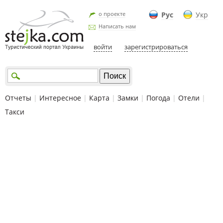
о проекте
Рус
Укр
Написать нам
войти
зарегистрироваться
Отчеты
|
Интересное
|
Карта
|
Замки
|
Погода
|
Отели
|
Такси