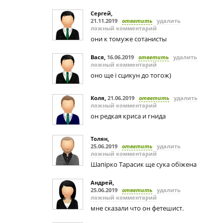
Сергей
,
21.11.2019
ответить
удалить
ложный комментарий
они к томуже сотанисты
Вася
,
16.06.2019
ответить
удалить
ложный комментарий
оно ще i сцикун до тогож)
Коля
,
21.06.2019
ответить
удалить
ложный комментарий
он редкая криса и гнида
Толян
,
25.06.2019
ответить
удалить
ложный комментарий
Шапiрко Тарасик ще сука обiжена
Андрей
,
25.06.2019
ответить
удалить
ложный комментарий
мне сказали что он фетешист.