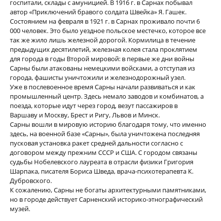
госпитали, склады с амуницией. В 1916 г. в Сарнах побывал
автор «Приключений бравого солдата Швейка» Я. Гашек.
Состоянием на февраля в 1921 г. в Сарнах проживало почти 6
000 человек. Это было уездное польское местечко, которое все
так же жило лишь железной дорогой. Кормилица в течение
предыдущих десятилетий, железная колея стала проклятием
для города в годы Второй мировой: в первые же дни войны
Сарны были атакованы немецкими войсками, а отступая из
города, фашисты уничтожили и железнодорожный узел.
Уже в послевоенное время Сарны начали развиваться и как
промышленный центр. Здесь немало заводов и комбинатов, а
поезда, которые идут через город, везут пассажиров в
Варшаву и Москву, Брест и Ригу, Львов и Минск.
Сарны вошли в мировую историю благодаря тому, что именно
здесь, на военной базе «Сарны», была уничтожена последняя
пусковая установка ракет средней дальности согласно с
договором между прежним СССР и США. С городом связаны
судьбы Нобелевского лауреата в отрасли физики Григория
Шарпака, писателя Бориса Шведа, врача-психотерапевта К.
Дубровского.
К сожалению, Сарны не богаты архитектурными памятниками,
но в городе действует Сарненский историко-этнографический
музей.