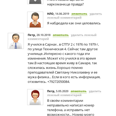
наркомани,це правда?
НЛО
,
14.06.2019
ответить
удалить
ложный комментарий
Я набдюдала как они целовались
Петр
,
28.10.2018
ответить
удалить ложный
комментарий
Я учился в Сарнах , в СПТУ 2 с 1976 по 1979 г,
по улице Техническая 4. Сейчас там другое
училище..Интересно с какого года эти
изменения. Может кто учился в это время
там.В настоящее время живу в Самаре, так
сложилась жизнь.Хорошо помню
преподавателей Светлану Николаевну и ее
мужа физика... Если в кого есть информация,
отзовитесь. +79272050084.
Петр
,
5.05.2020
ответить
удалить
ложный комментарий
В своём комментарии
неправильно написал номер
телефона, а исправить нет
возможности... Номер моего