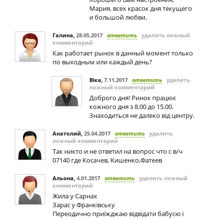
Мария, всех красок дня текущего
и большой любви.
Галина
,
28.05.2017
ответить
удалить ложный
комментарий
Как работает рынок в данный момент только
по выходным или каждый день?
Віка
,
7.11.2017
ответить
удалить
ложный комментарий
Доброго дня! Ринок працює
кожного дня з 8.00 до 15.00.
Знаходиться не далеко від центру.
Анатолий
,
25.04.2017
ответить
удалить
ложный комментарий
Так никто и не ответил на вопрос что с в/ч
07140 где Косачев, Кишенко,Фатеев
Альона
,
4.01.2017
ответить
удалить ложный
комментарий
Жила у Сарнах
Зарас у Франківську
Переодично приїжджаю відвідати бабусю і