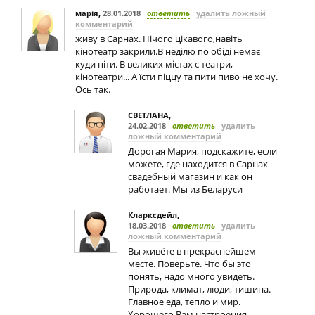
марія
,
28.01.2018
ответить
удалить ложный
комментарий
живу в Сарнах. Нічого цікавого,навіть
кінотеатр закрили.В неділю по обіді немає
куди піти. В великих містах є театри,
кінотеатри... А їсти піццу та пити пиво не хочу.
Ось так.
СВЕТЛАНА
,
24.02.2018
ответить
удалить
ложный комментарий
Дорогая Мария, подскажите, если
можете, где находится в Сарнах
свадебный магазин и как он
работает. Мы из Беларуси
Кларксдейл
,
18.03.2018
ответить
удалить
ложный комментарий
Вы живёте в прекраснейшем
месте. Поверьте. Что бы это
понять, надо много увидеть.
Природа, климат, люди, тишина.
Главное еда, тепло и мир.
Хорошего Вам настроения,