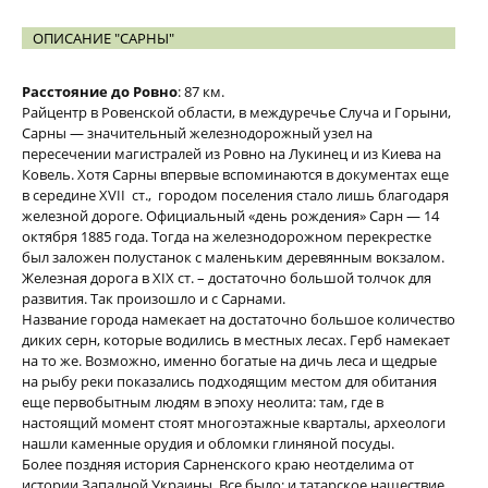
ОПИСАНИЕ "САРНЫ"
Расстояние до Ровно
: 87 км.
Райцентр в Ровенской области, в междуречье Случа и Горыни,
Сарны — значительный железнодорожный узел на
пересечении магистралей из Ровно на Лукинец и из Киева на
Ковель. Хотя Сарны впервые вспоминаются в документах еще
в середине XVII
ст.,
городом поселения стало лишь благодаря
железной дороге. Официальный «день рождения» Сарн — 14
октября 1885 года. Тогда на железнодорожном перекрестке
был заложен полустанок с маленьким деревянным вокзалом.
Железная дорога в ХІХ ст. – достаточно большой толчок для
развития. Так произошло и с Сарнами.
Название города намекает на достаточно большое количество
диких серн, которые водились в местных лесах. Герб намекает
на то же. Возможно, именно богатые на дичь леса и щедрые
на рыбу реки показались подходящим местом для обитания
еще первобытным людям в эпоху неолита: там, где в
настоящий момент стоят многоэтажные кварталы, археологи
нашли каменные орудия и обломки глиняной посуды.
Более поздняя история Сарненского краю неотделима от
истории Западной Украины. Все было: и татарское нашествие,