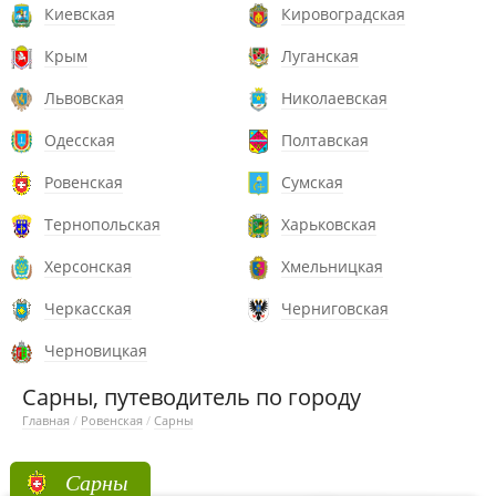
Киевская
Кировоградская
Крым
Луганская
Львовская
Николаевская
Одесская
Полтавская
Ровенская
Сумская
Тернопольская
Харьковская
Херсонская
Хмельницкая
Черкасская
Черниговская
Черновицкая
Сарны, путеводитель по городу
Главная
/
Ровенская
/
Сарны
Сарны