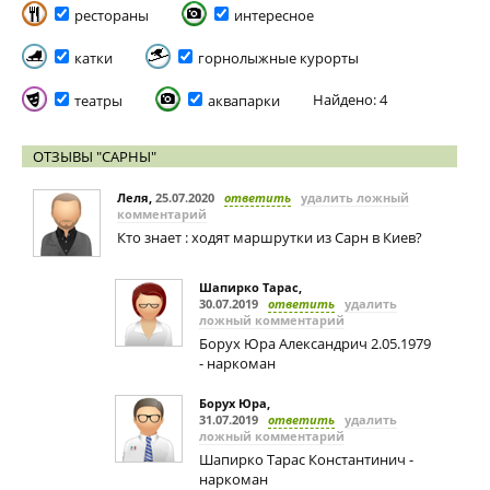
рестораны
интересное
катки
горнолыжные курорты
Найдено: 4
театры
аквапарки
ОТЗЫВЫ "САРНЫ"
Леля
,
25.07.2020
ответить
удалить ложный
комментарий
Кто знает : ходят маршрутки из Сарн в Киев?
Шапирко Тарас
,
30.07.2019
ответить
удалить
ложный комментарий
Борух Юра Александрич 2.05.1979
- наркоман
Борух Юра
,
31.07.2019
ответить
удалить
ложный комментарий
Шапирко Тарас Константинич -
наркоман