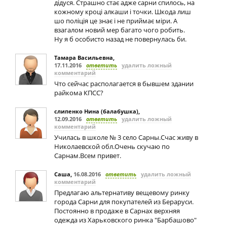
дідуся. Страшно стає адже сарни спилось, на
кожному кроці алкаши і точки. Шкода лиш
шо поліція це знає і не приймає міри. А
взагалом новий мер багато чого робить.
Ну я б особисто назад не повернулась би.
Тамара Васильевна
,
17.11.2016
ответить
удалить ложный
комментарий
Что сейчас располагается в бывшем здании
райкома КПСС?
слипенко Нина (балабушка)
,
12.09.2016
ответить
удалить ложный
комментарий
Училась в школе № 3 село Сарны.Счас живу в
Николаевской обл.Очень скучаю по
Сарнам.Всем привет.
Саша
,
16.08.2016
ответить
удалить ложный
комментарий
Предлагаю альтернативу вещевому ринку
города Сарни для покупателей из Бераруси.
Постоянно в продаже в Сарнах верхняя
одежда из Харьковского ринка "Барбашово"