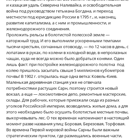
и казацкая удаль Северина Наливайка, и освободительная
война под руководством гетьмана Богдана, и переход
местности под юрисдикцию России в 1795 г., и, наконец,
развитие капитализма, а с ним и промышленности, и
железнодорожного соединения.
Проложить рельсы в болотистой полесской земле —
каторжный труд. И его выполнили ускоренными темпами
тысячи крестьян, согнанных отовсюду, — по 12 часов в день, с
лопатами в руках, по колени в холодной воде, в непролазных
чащах, куда не всегда можно было добраться конями. Один
лишь факт: при постройке железнодорожного полотна
под
колею пришлось засыпать свыше 5 миллионов кубометров
почвы! В 1902 г. открылась еще одна ветка: Ковель-Киев.
Маленькая деревянная станция уже не отвечала
потребностями растущих Сарн, поэтому строится новый
вокзал, а еще — локомотивное депо, ремонтные мастерские,
склады. Для рабочих, которые приезжали сюда из разных
уголков Российской империи, возводились жилые дома, а для
этого необходимо было осушить болотистые местные почвы,
выкорчевывать лес. О тех временах напоминают в настоящий
момент разве названия улиц: Боровая, Березовая, Торфовая.
Во времена Первой мировой войны Сарны были важным
стратегическим пунктом, где размещались военные части,