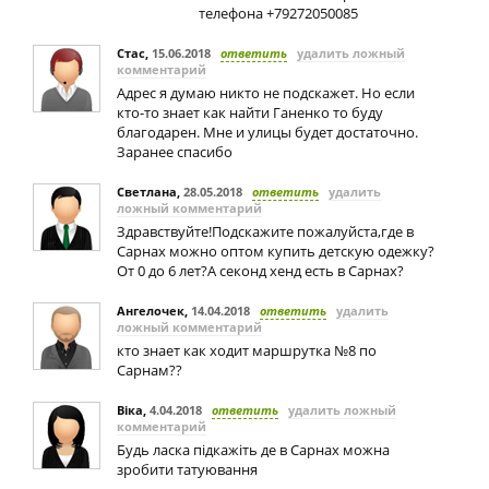
телефона +79272050085
Стас
,
15.06.2018
ответить
удалить ложный
комментарий
Адрес я думаю никто не подскажет. Но если
кто-то знает как найти Ганенко то буду
благодарен. Мне и улицы будет достаточно.
Заранее спасибо
Светлана
,
28.05.2018
ответить
удалить
ложный комментарий
Здравствуйте!Подскажите пожалуйста,где в
Сарнах можно оптом купить детскую одежку?
От 0 до 6 лет?А секонд хенд есть в Сарнах?
Ангелочек
,
14.04.2018
ответить
удалить
ложный комментарий
кто знает как ходит маршрутка №8 по
Сарнам??
Віка
,
4.04.2018
ответить
удалить ложный
комментарий
Будь ласка підкажіть де в Сарнах можна
зробити татуювання