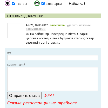
Найдено: 8
театры
аквапарки
ОТЗЫВЫ "ЗДОЛБУНОВ"
АК-75
,
16.05.2017
ответить
удалить ложный
комментарий
Як на райцентр - посереднє місто. Є гарні:
церква і костел; кілька будинків старих; сквер
в центрі; гарні ставки...
имя
комментарий
УРА!
Отзыв регистрации не требует!