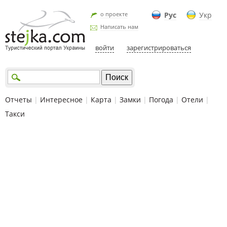
о проекте
Рус
Укр
Написать нам
войти
зарегистрироваться
Отчеты
|
Интересное
|
Карта
|
Замки
|
Погода
|
Отели
|
Такси