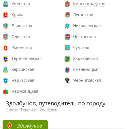
Киевская
Кировоградская
Крым
Луганская
Львовская
Николаевская
Одесская
Полтавская
Ровенская
Сумская
Тернопольская
Харьковская
Херсонская
Хмельницкая
Черкасская
Черниговская
Черновицкая
Здолбунов, путеводитель по городу
Главная
/
Ровенская
/
Здолбунов
Здолбунов