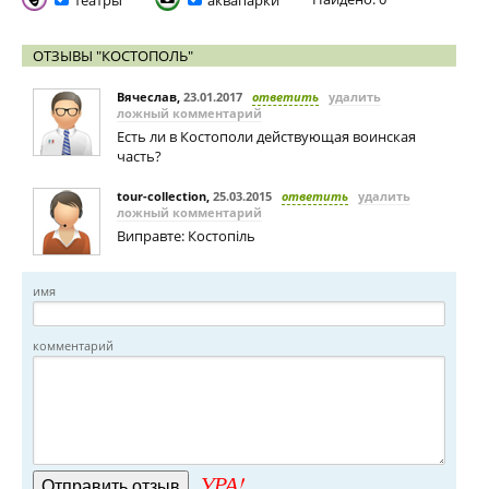
театры
аквапарки
ОТЗЫВЫ "КОСТОПОЛЬ"
Вячеслав
,
23.01.2017
ответить
удалить
ложный комментарий
Есть ли в Костополи действующая воинская
часть?
tour-collection
,
25.03.2015
ответить
удалить
ложный комментарий
Виправте: Костопіль
имя
комментарий
УРА!