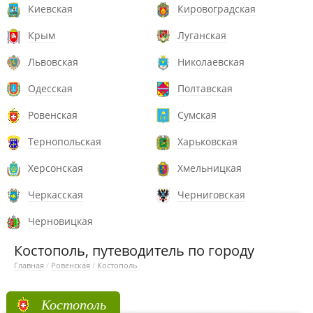
Киевская
Кировоградская
Крым
Луганская
Львовская
Николаевская
Одесская
Полтавская
Ровенская
Сумская
Тернопольская
Харьковская
Херсонская
Хмельницкая
Черкасская
Черниговская
Черновицкая
Костополь, путеводитель по городу
Главная
/
Ровенская
/
Костополь
Костополь