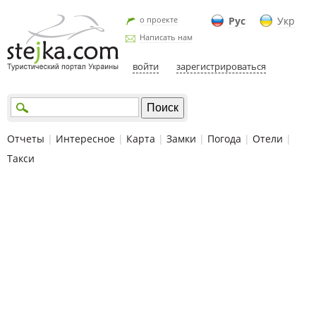
о проекте
Рус
Укр
Написать нам
войти
зарегистрироваться
Отчеты
|
Интересное
|
Карта
|
Замки
|
Погода
|
Отели
|
Такси