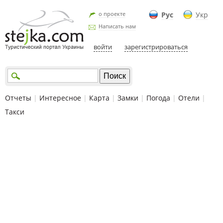
о проекте
Рус
Укр
Написать нам
войти
зарегистрироваться
Отчеты
|
Интересное
|
Карта
|
Замки
|
Погода
|
Отели
|
Такси