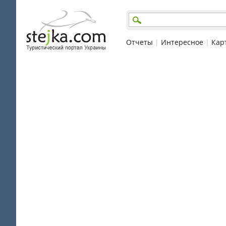
Отчеты
|
Интересное
|
Кар