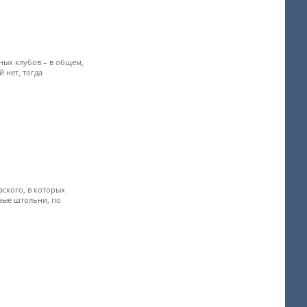
ных клубов – в общем,
 нет, тогда
аского, в которых
овые штольни, по