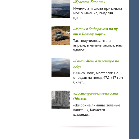
«Красота Карпат»
Именно эти слова привлекли
моё внимание, выделяя
одно...
«2500 км бездорожья на пу
ти к Белому морю»
Так получилось, что в
апреле, в начале месяца, нам
удалось...
«Роман-Кош в нелетную по
году»
В 00.28 ночи, мастерски не
опоздав на поезд 47Д (17 грн
билет...
«Достопримечательности
Одессы»
«Широкие лиманы, зеленые
каштаны, Качается
шаланда...