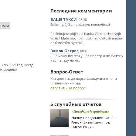
Последние комментарии
ВАШЕ ТАКСИ
, 03:38
Solidní půjčka na zástavu nemovitosti
рамы
Potřebujete půjčku a banka Vám nechce vyjít
vstříc? Máte možnost ručit nemovitosti anebo
družstevním bytem?...
Замок Острог
, 08:49
Я не можу поняти у нас є поверхнях сміття у
нас я впаду на нас
3 по 1929 год, когда
мых мощных
Вопрос-Ответ
Как доехать до парка Фельдмана от ст.м
Ботанический сад?
ответить на вопрос
5 случайных отчетов
«Поездка в Чернобыль»
Начну с представления. Я -
Антон. Знают меня под
ником Ежик...