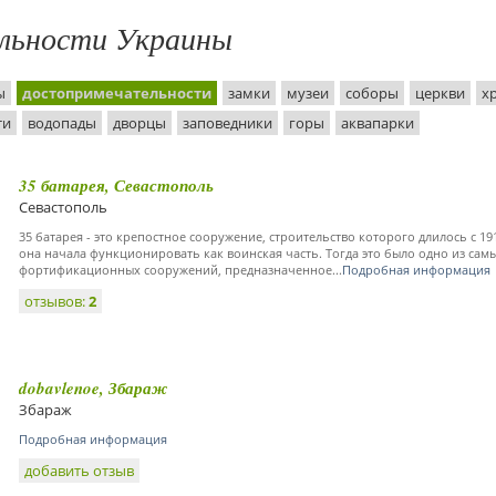
льности Украины
ы
достопримечательности
замки
музеи
соборы
церкви
х
ти
водопады
дворцы
заповедники
горы
аквапарки
35 батарея, Севастополь
Севастополь
35 батарея - это крепостное сооружение, строительство которого длилось с 191
она начала функционировать как воинская часть. Тогда это было одно из са
фортификационных сооружений, предназначенное...
Подробная информация
отзывов:
2
dobavlenoe, Збараж
Збараж
Подробная информация
добавить отзыв