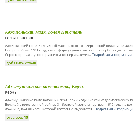
Аджигольский маяк, Голая Пристань
Голая Пристань
Аджигольский гиперболоидный маяк находится в Херсонской области недалеко
Построен был в 1911 году, имеет форму однополостного гиперболоида с сетч
Спроектировал эту конструкцию инженер академик...
Подробная информация
добавить отзыв
Аджимушкайские каменоломни, Керчь
Керчь
Аджимушкайские каменоломни близи Керчи - один из самых драматических п
Великой отечественной войны. От братской могилы партизан 1919 года на вос
ложбина, южная часть которой явственно выделяется...
Подробная информаци
отзывов:
10