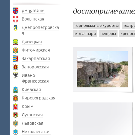
достопримечате
pHqghUme
Волынская
горнолыжные курорты
театр
Днепропетровска
я
монастыри
пещеры
крепос
Донецкая
Житомирская
Закарпатская
Запорожская
Ивано-
Франковская
Киевская
Кировоградская
Крым
Луганская
Львовская
Николаевская