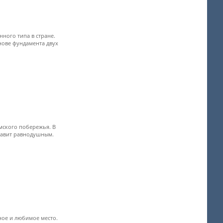
ного типа в стране.
нове фундамента двух
мского побережья. В
ставит равнодушным.
ное и любимое место.