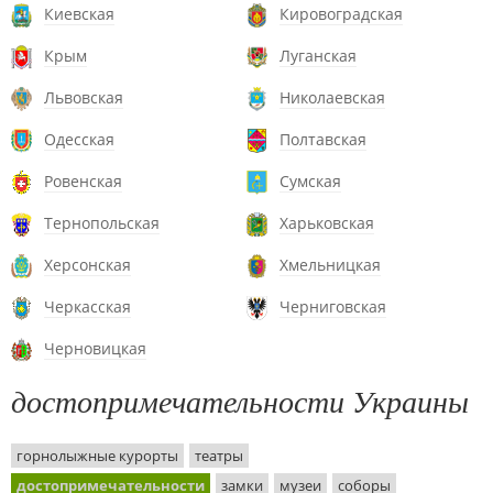
Киевская
Кировоградская
Крым
Луганская
Львовская
Николаевская
Одесская
Полтавская
Ровенская
Сумская
Тернопольская
Харьковская
Херсонская
Хмельницкая
Черкасская
Черниговская
Черновицкая
достопримечательности Украины
горнолыжные курорты
театры
достопримечательности
замки
музеи
соборы