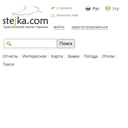
о проекте
Рус
Укр
Написать нам
войти
зарегистрироваться
Отчеты
|
Интересное
|
Карта
|
Замки
|
Погода
|
Отели
|
Такси