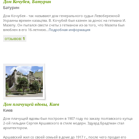
Дом Кочубея, Батурин
Батурин
Дом Кочубея - так называют дом генерального судьи Левобережной
Украины времен казацтва. В. Кочубей был казнен за донос на гетмана И.
Мазепу. Он пытался свести счеты з гетманом из-за того, что Мазепа был
влюблен в его 16-летнюю...
Подробная информация
отзывов:
1
Дом плачущей вдовы, Киев
Киев
Дом плачущей вдовы был построен в 1907 году по заказу полтавского купца
2-ой гильдии Сергея Аршавского в стиле модерн. Эдуард Брадтман стал
архитектором.
Аршавский жил со своей семьей в доме до 1917 г., после чего продал его