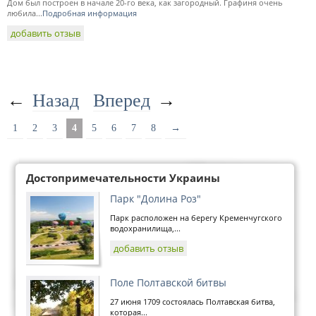
Дом был построен в начале 20-го века, как загородный. Графиня очень
любила...
Подробная информация
добавить отзыв
←
Назад
Вперед
→
1
2
3
4
5
6
7
8
→
Достопримечательности Украины
Парк "Долина Роз"
Парк расположен на берегу Кременчугского
водохранилища,...
добавить отзыв
Поле Полтавской битвы
27 июня 1709 состоялась Полтавская битва,
которая...