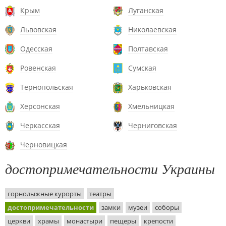
Крым
Луганская
Львовская
Николаевская
Одесская
Полтавская
Ровенская
Сумская
Тернопольская
Харьковская
Херсонская
Хмельницкая
Черкасская
Черниговская
Черновицкая
достопримечательности Украины
горнолыжные курорты
театры
достопримечательности
замки
музеи
соборы
церкви
храмы
монастыри
пещеры
крепости