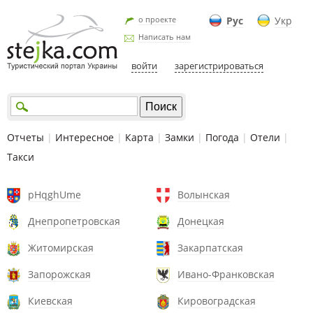
о проекте
Рус
Укр
Написать нам
войти
зарегистрироваться
Отчеты
|
Интересное
|
Карта
|
Замки
|
Погода
|
Отели
|
Такси
pHqghUme
Волынская
Днепропетровская
Донецкая
Житомирская
Закарпатская
Запорожская
Ивано-Франковская
Киевская
Кировоградская