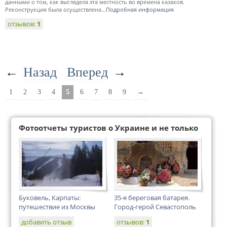
данными о том, как выглядела эта местность во времена казаков.
Реконструкция была осуществлена...
Подробная информация
отзывов:
1
←
Назад
Вперед
→
1
2
3
4
5
6
7
8
9
→
Фотоотчеты туристов о Украине и не только
Буковель, Карпаты:
35-я береговая батарея.
путешествие из Москвы
Город-герой Севастополь
добавить отзыв
отзывов:
1