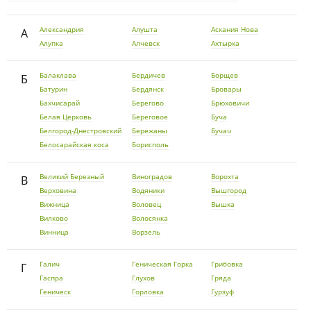
Александрия
Алушта
Аскания Нова
А
Алупка
Алчевск
Ахтырка
Балаклава
Бердичев
Борщев
Б
Батурин
Бердянск
Бровары
Бахчисарай
Берегово
Брюховичи
Белая Церковь
Береговое
Буча
Белгород-Днестровский
Бережаны
Бучач
Белосарайская коса
Борисполь
Великий Березный
Виноградов
Ворохта
В
Верховина
Водяники
Вышгород
Вижница
Воловец
Вышка
Вилково
Волосянка
Винница
Ворзель
Галич
Геническая Горка
Грибовка
Г
Гаспра
Глухов
Гряда
Геническ
Горловка
Гурзуф