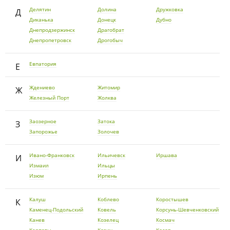
Делятин
Долина
Дружковка
Д
Диканька
Донецк
Дубно
Днепродзержинск
Драгобрат
Днепропетровск
Дрогобыч
Евпатория
Е
Ждениево
Житомир
Ж
Железный Порт
Жолква
Заозерное
Затока
З
Запорожье
Золочев
Ивано-Франковск
Ильичевск
Иршава
И
Измаил
Ильцы
Изюм
Ирпень
Калуш
Коблево
Коростышев
К
Каменец-Подольский
Ковель
Корсунь-Шевченковский
Канев
Козелец
Космач