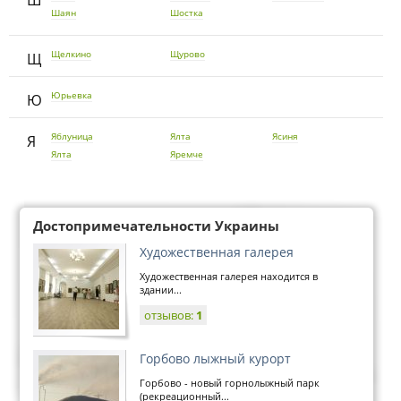
Ш
Шаян
Шостка
Щелкино
Щурово
Щ
Юрьевка
Ю
Яблуница
Ялта
Ясиня
Я
Ялта
Яремче
Достопримечательности Украины
Художественная галерея
Художественная галерея находится в
здании...
отзывов:
1
Горбово лыжный курорт
Горбово - новый горнолыжный парк
(рекреационный...