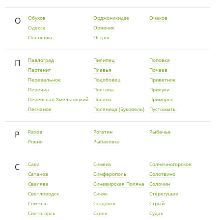
Обухов
Орджоникидзе
Очаков
О
Одесса
Орявчик
Оленевка
Острог
Павлоград
Пилипец
Поповка
П
Партенит
Плавья
Почаев
Перевальное
Подобовец
Приветное
Перечин
Полтава
Прилуки
Переяслав-Хмельницкий
Поляна
Приморск
Песчаное
Поляница (Буковель)
Пустомыты
Рахов
Рогатин
Рыбачье
Р
Ровно
Рыбаковка
Саки
Симеиз
Солнечногорское
С
Сатанов
Симферополь
Солотвино
Свалява
Синевирская Поляна
Солочин
Светловодск
Синяк
Стерегущее
Свитязь
Скадовск
Стрый
Святогорск
Сколе
Судак