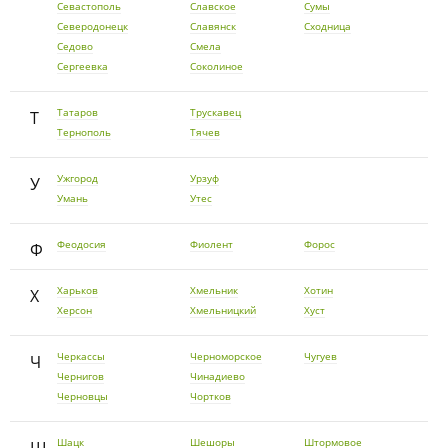
Севастополь
Славское
Сумы
Северодонецк
Славянск
Сходница
Седово
Смела
Сергеевка
Соколиное
Татаров
Трускавец
Т
Тернополь
Тячев
Ужгород
Урзуф
У
Умань
Утес
Феодосия
Фиолент
Форос
Ф
Харьков
Хмельник
Хотин
Х
Херсон
Хмельницкий
Хуст
Черкассы
Черноморское
Чугуев
Ч
Чернигов
Чинадиево
Черновцы
Чортков
Шацк
Шешоры
Штормовое