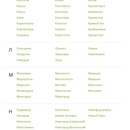
Карпаты
Козин
Косов
Квасы
Коктебель
Краматорск
Керчь
Коломыя
Кременец
Киев
Колочава
Кременчуг
Кирилловка
Конотоп
Кривой Рог
Кировоград
Кореиз
Криворовня
Кицмань
Коростень
Курортное
Лазещина
Луганск
Львов
Л
Лазурное
Лумшоры
Любимовка
Ливадия
Луцк
Макеевка
Мелекино
Мирный
М
Мариуполь
Мелитополь
Моршин
Марьино
Мигово
Мукачево
Межводное
Микуличин
Мысовое
Межгорье
Миргород
Надвирна
Никополь
Новофедоровка
Н
Немиров
Новая Каховка
Новый Свет
Николаев
Новгород-Северский
Николаевка
Новоград-Волынский