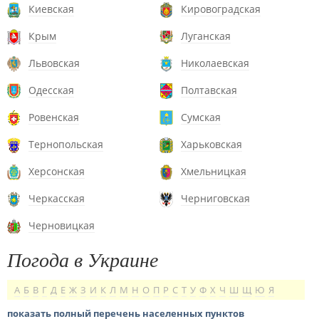
Киевская
Кировоградская
Крым
Луганская
Львовская
Николаевская
Одесская
Полтавская
Ровенская
Сумская
Тернопольская
Харьковская
Херсонская
Хмельницкая
Черкасская
Черниговская
Черновицкая
Погода в Украине
А
Б
В
Г
Д
Е
Ж
З
И
К
Л
М
Н
О
П
Р
С
Т
У
Ф
Х
Ч
Ш
Щ
Ю
Я
показать полный перечень населенных пунктов