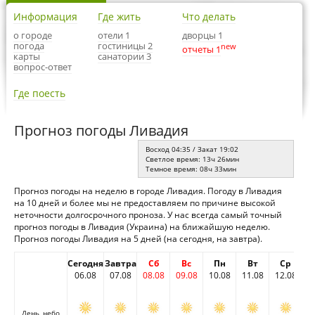
Информация
Где жить
Что делать
о городе
отели 1
дворцы 1
погода
гостиницы 2
new
отчеты 1
карты
санатории 3
вопрос-ответ
Где поесть
Прогноз погоды Ливадия
Восход 04:35 / Закат 19:02
Светлое время: 13ч 26мин
Темное время: 08ч 33мин
Прогноз погоды на неделю в городе Ливадия. Погоду в Ливадия
на 10 дней и более мы не предоставляем по причине высокой
неточности долгосрочного проноза. У нас всегда самый точный
прогноз погоды в Ливадия (Украина) на ближайшую неделю.
Прогноз погоды Ливадия на 5 дней (на сегодня, на завтра).
Сегодня
Завтра
Сб
Вс
Пн
Вт
Ср
06.08
07.08
08.08
09.08
10.08
11.08
12.08
День, небо