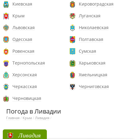
Киевская
Кировоградская
Крым
Луганская
Львовская
Николаевская
Одесская
Полтавская
Ровенская
Сумская
Тернопольская
Харьковская
Херсонская
Хмельницкая
Черкасская
Черниговская
Черновицкая
Погода в Ливадии
Главная
/
Крым
/
Ливадия
/
Ливадия