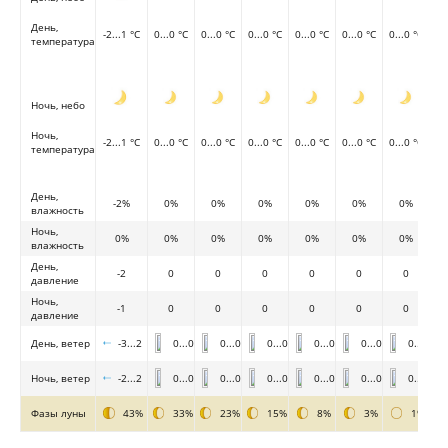
День,
-2...1 °C
0...0 °C
0...0 °C
0...0 °C
0...0 °C
0...0 °C
0...0 °C
температура
Ночь, небо
Ночь,
-2...1 °C
0...0 °C
0...0 °C
0...0 °C
0...0 °C
0...0 °C
0...0 °C
температура
День,
-2%
0%
0%
0%
0%
0%
0%
влажность
Ночь,
0%
0%
0%
0%
0%
0%
0%
влажность
День,
-2
0
0
0
0
0
0
давление
Ночь,
-1
0
0
0
0
0
0
давление
День, ветер
-3...2
0...0
0...0
0...0
0...0
0...0
0...0
Ночь, ветер
-2...2
0...0
0...0
0...0
0...0
0...0
0...0
Фазы луны
43%
33%
23%
15%
8%
3%
1%