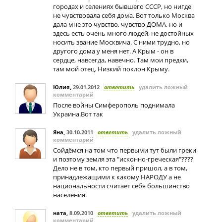
городах и селениях бывшего СССР, но нигде
не чувствовала себя дома. Вот только Москва
дала мне это чувство, чувство ДОМА, но и
здесь есть очень много людей, не достойных
носить звание Москвича. С ними трудно, но
другого дома у меня нет. А Крым - он в
сердце, навсегда, навечно. Там мои предки,
там мой отец. Низкий поклон Крыму.
Юлия
,
29.01.2012
ответить
удалить ложный
комментарий
После войны Симферополь поднимала
Украина.Вот так
Яна
,
30.10.2011
ответить
удалить ложный
комментарий
Сойдёмся на том что первыми тут были греки
и поэтому земля эта "исконно-греческая"????
Дело не в том, кто первый пришол, а в том,
принадлежащими к какому НАРОДУ а не
национальности считает себя большинство
населения.
ната
,
8.09.2010
ответить
удалить ложный
комментарий