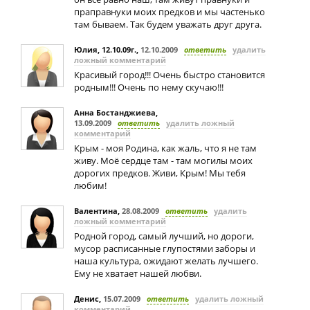
праправнуки моих предков и мы частенько
там бываем. Так будем уважать друг друга.
Юлия, 12.10.09г.
,
12.10.2009
ответить
удалить
ложный комментарий
Красивый город!!! Очень быстро становится
родным!!! Очень по нему скучаю!!!
Анна Бостанджиева
,
13.09.2009
ответить
удалить ложный
комментарий
Крым - моя Родина, как жаль, что я не там
живу. Моё сердце там - там могилы моих
дорогих предков. Живи, Крым! Мы тебя
любим!
Валентина
,
28.08.2009
ответить
удалить
ложный комментарий
Родной город, самый лучший, но дороги,
мусор расписанные глупостями заборы и
наша культура, ожидают желать лучшего.
Ему не хватает нашей любви.
Денис
,
15.07.2009
ответить
удалить ложный
комментарий