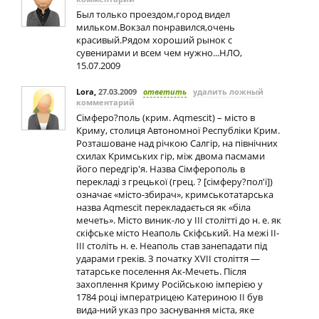
Был только проездом,город видел
мильком.Вокзал понравился,очень
красивый.Рядом хороший рынок с
сувенирами и всем чем нужно...НЛО,
15.07.2009
Lora
,
27.03.2009
ответить
удалить ложный
комментарий
Сімферо?поль (крим. Aqmescit) – місто в
Криму, столиця Автономної Республіки Крим.
Розташоване над річкою Салгір, на північних
схилах Кримських гір, між двома пасмами
його передгір'я. Назва Сімферополь в
перекладі з грецької (грец. ? [сімферу?пол'і])
означає «місто-збирач», кримськотатарська
назва Aqmescit перекладається як «біла
мечеть». Місто виник-ло у ІІІ столітті до н. е. як
скіфське місто Неаполь Скіфський. На межі ІІ-
ІІІ століть н. е. Неаполь став занепадати під
ударами греків. З початку XVІІ століття —
татарське поселення Ак-Мечеть. Після
захоплення Криму Російською імперією у
1784 році імператрицею Катериною II був
вида-ний указ про заснування міста, яке