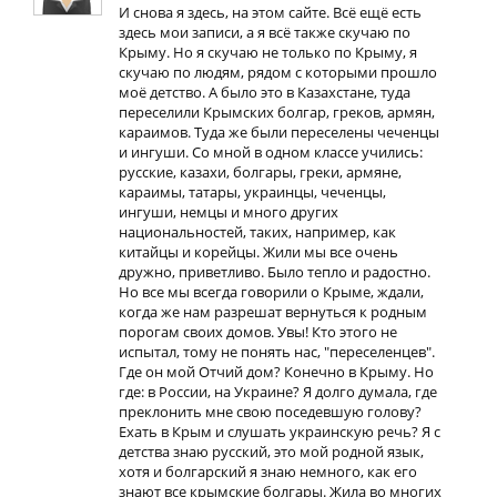
И снова я здесь, на этом сайте. Всё ещё есть
здесь мои записи, а я всё также скучаю по
Крыму. Но я скучаю не только по Крыму, я
скучаю по людям, рядом с которыми прошло
моё детство. А было это в Казахстане, туда
переселили Крымских болгар, греков, армян,
караимов. Туда же были переселены чеченцы
и ингуши. Со мной в одном классе учились:
русские, казахи, болгары, греки, армяне,
караимы, татары, украинцы, чеченцы,
ингуши, немцы и много других
национальностей, таких, например, как
китайцы и корейцы. Жили мы все очень
дружно, приветливо. Было тепло и радостно.
Но все мы всегда говорили о Крыме, ждали,
когда же нам разрешат вернуться к родным
порогам своих домов. Увы! Кто этого не
испытал, тому не понять нас, "переселенцев".
Где он мой Отчий дом? Конечно в Крыму. Но
где: в России, на Украине? Я долго думала, где
преклонить мне свою поседевшую голову?
Ехать в Крым и слушать украинскую речь? Я с
детства знаю русский, это мой родной язык,
хотя и болгарский я знаю немного, как его
знают все крымские болгары. Жила во многих