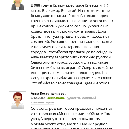
В 988 году в Крыму крестился Киевский (!!!!)
князь Владимир Великий. На тот момент не
было даже понятия "Россия". только через
триста лет появилось название "Московия". В
Крым ездили чумаки за солью, украинские
козаки воевали с монголо-татарами. Если
брать - кто туда пришел первым - здесь нет
сомнений. Россияне пришли намного позже
и переименовали татарские названия
городов. Российская пропаганда по сей день
называет эту территорию - исконно русской...
Севастополь - город русской славы... какие
битвы там были выиграны? Смерть людей не
есть признаком величия полководцев. На
Сапун-горе погибла 40 000 армия!! Это слава?
Это убийство своих граждан.. детей и отцов!
Анна Бостанджиева
,
6.12.2009
ответить
удалить ложный
комментарий
Согласна, родной город предавать нельзя, а я
и не предавала.Меня вывезли ребёнком "по
указу", вернуться не пришлось, но там
могила моего отца, могилы моих предков.