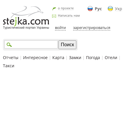
о проекте
Рус
Укр
Написать нам
войти
зарегистрироваться
Отчеты
|
Интересное
|
Карта
|
Замки
|
Погода
|
Отели
|
Такси