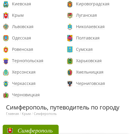
Киевская
Кировоградская
Крым
Луганская
Львовская
Николаевская
Одесская
Полтавская
Ровенская
Сумская
Тернопольская
Харьковская
Херсонская
Хмельницкая
Черкасская
Черниговская
Черновицкая
Симферополь, путеводитель по городу
Главная
/
Крым
/
Симферополь
Симферополь