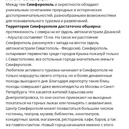
Между тем
Симферополь
и окрестности обладают
уникальным сочетанием природных и исторических
достопримечательностей, разнообразными возможностями
для познавательного туризма и развлечений.
Территория Симферополя достаточно обширна:
протяженность с севера на юг (вдоль автомагистрали Джанкой
- Алушта) составляет 15 км. На такое же расстояние
Симферополь раскинулся с запада на восток (вдоль
автомагистрали Севастополь - Феодосия). Симферополь
оспаривает первенство среди городов Крыма пожалуй только
с Севастополем, все остольные города значительно меньге
Симферополя.
Любители активного туризма начинают в Симферополе не
только маршруты своего отпуска, но и более динамичные
походы выходного дня. Благодаря аэропорту такие блиц-
походы совершают даже велосипедисты из Москвы и Санкт-
Петербурга. Что касается жителей Харькова или
Днепропетровска, то они охотно приезжают на выходные
покататься на горных лыжах или понырять с аквалангами.
Центр Симферополя может похвастаться большим числом
гостиниц, театров, музеев, библиотек, кинотеатров,
концертных залов, магазинов, ресторанов, кафе, баров, а так
же главпочтамтом. Новый город начинался именно с этого