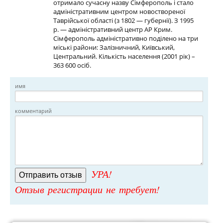
отримало сучасну назву Сімферополь і стало
адміністративним центром новоствореної
Таврійської області (з 1802 — губернії). З 1995
р. — адміністративний центр АР Крим.
Сімферополь адміністративно поділено на три
міські райони: Залізничний, Київський,
Центральний. Кількість населення (2001 рік) –
363 600 осіб.
имя
комментарий
УРА!
Отзыв регистрации не требует!