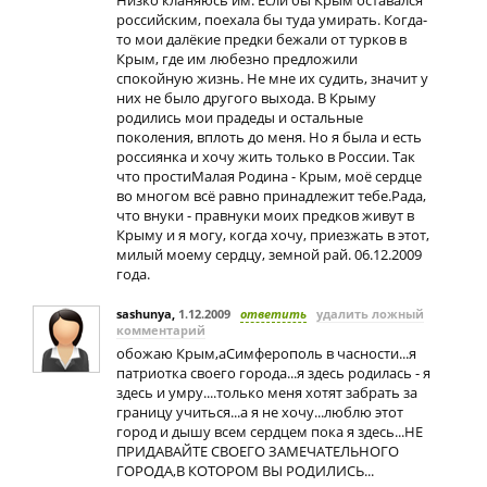
Низко кланяюсь им. Если бы Крым оставался
российским, поехала бы туда умирать. Когда-
то мои далёкие предки бежали от турков в
Крым, где им любезно предложили
спокойную жизнь. Не мне их судить, значит у
них не было другого выхода. В Крыму
родились мои прадеды и остальные
поколения, вплоть до меня. Но я была и есть
россиянка и хочу жить только в России. Так
что простиМалая Родина - Крым, моё сердце
во многом всё равно принадлежит тебе.Рада,
что внуки - правнуки моих предков живут в
Крыму и я могу, когда хочу, приезжать в этот,
милый моему сердцу, земной рай. 06.12.2009
года.
sashunya
,
1.12.2009
ответить
удалить ложный
комментарий
обожаю Крым,аСимферополь в часности...я
патриотка своего города...я здесь родилась - я
здесь и умру....только меня хотят забрать за
границу учиться...а я не хочу...люблю этот
город и дышу всем сердцем пока я здесь...НЕ
ПРИДАВАЙТЕ СВОЕГО ЗАМЕЧАТЕЛЬНОГО
ГОРОДА,В КОТОРОМ ВЫ РОДИЛИСЬ...