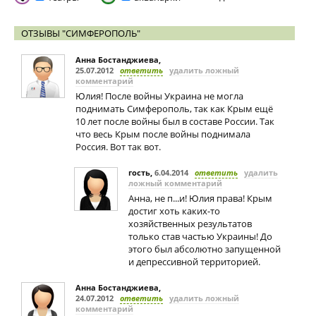
ОТЗЫВЫ "СИМФЕРОПОЛЬ"
Анна Бостанджиева
,
25.07.2012
ответить
удалить ложный
комментарий
Юлия! После войны Украина не могла
поднимать Симферополь, так как Крым ещё
10 лет после войны был в составе России. Так
что весь Крым после войны поднимала
Россия. Вот так вот.
гость
,
6.04.2014
ответить
удалить
ложный комментарий
Анна, не п...и! Юлия права! Крым
достиг хоть каких-то
хозяйственных результатов
только став частью Украины! До
этого был абсолютно запущенной
и депрессивной территорией.
Анна Бостанджиева
,
24.07.2012
ответить
удалить ложный
комментарий