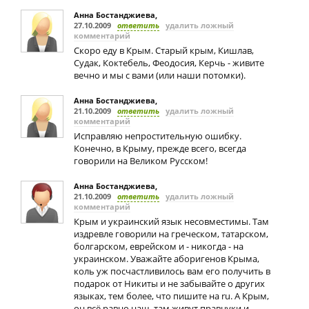
Анна Бостанджиева
,
27.10.2009
ответить
удалить ложный
комментарий
Скоро еду в Крым. Старый крым, Кишлав,
Судак, Коктебель, Феодосия, Керчь - живите
вечно и мы с вами (или наши потомки).
Анна Бостанджиева
,
21.10.2009
ответить
удалить ложный
комментарий
Исправляю непростительную ошибку.
Конечно, в Крыму, прежде всего, всегда
говорили на Великом Русском!
Анна Бостанджиева
,
21.10.2009
ответить
удалить ложный
комментарий
Крым и украинский язык несовместимы. Там
издревле говорили на греческом, татарском,
болгарском, еврейском и - никогда - на
украинском. Уважайте аборигенов Крыма,
коль уж посчастливилось вам его получить в
подарок от Никиты и не забывайте о других
языках, тем более, что пишите на ru. А Крым,
он всё равно наш, там живут правнуки и