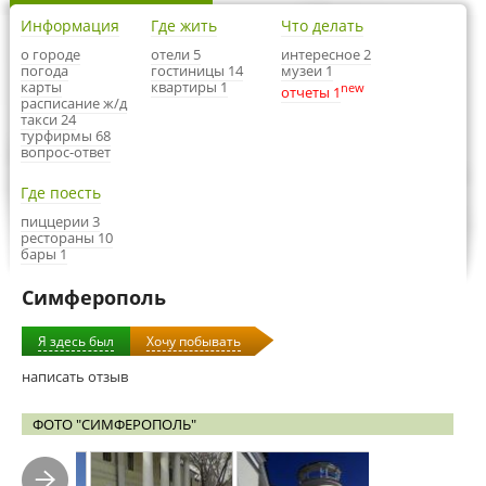
Информация
Где жить
Что делать
о городе
отели 5
интересное 2
погода
гостиницы 14
музеи 1
карты
квартиры 1
new
отчеты 1
расписание ж/д
такси 24
турфирмы 68
вопрос-ответ
Где поесть
пиццерии 3
рестораны 10
бары 1
Симферополь
Я здесь был
Хочу побывать
написать отзыв
ФОТО "СИМФЕРОПОЛЬ"