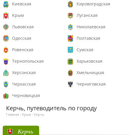
Киевская
Кировоградская
Крым
Луганская
Львовская
Николаевская
Одесская
Полтавская
Ровенская
Сумская
Тернопольская
Харьковская
Херсонская
Хмельницкая
Черкасская
Черниговская
Черновицкая
Керчь, путеводитель по городу
Главная
/
Крым
/
Керчь
Керчь