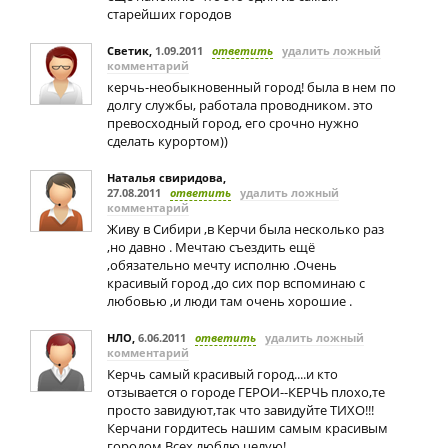
старейших городов
Светик
,
1.09.2011
ответить
удалить ложный
комментарий
керчь-необыкновенный город! была в нем по
долгу службы, работала проводником. это
превосходный город, его срочно нужно
сделать курортом))
Наталья свиридова
,
27.08.2011
ответить
удалить ложный
комментарий
Живу в Сибири ,в Керчи была несколько раз
,но давно . Мечтаю съездить ещё
,обязательно мечту исполню .Очень
красивый город ,до сих пор вспоминаю с
любовью ,и люди там очень хорошие .
НЛО
,
6.06.2011
ответить
удалить ложный
комментарий
Керчь самый красивый город....и кто
отзывается о городе ГЕРОИ--КЕРЧЬ плохо,те
просто завидуют,так что завидуйте ТИХО!!!
Керчани гордитесь нашим самым красивым
городом.Всех люблю целую!