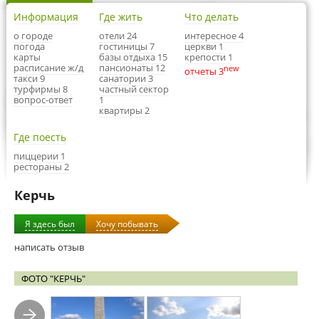
Информация
Где жить
Что делать
о городе
отели 24
интересное 4
погода
гостиницы 7
церкви 1
карты
базы отдыха 15
крепости 1
расписание ж/д
пансионаты 12
new
отчеты 3
такси 9
санатории 3
турфирмы 8
частный сектор
вопрос-ответ
1
квартиры 2
Где поесть
пиццерии 1
рестораны 2
Керчь
Я здесь был
Хочу побывать
написать отзыв
ФОТО "КЕРЧЬ"