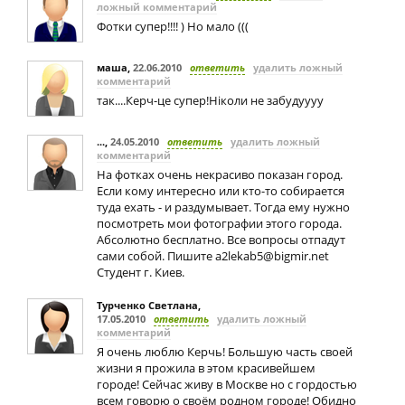
ложный комментарий
Фотки супер!!!! ) Но мало (((
маша
,
22.06.2010
ответить
удалить ложный
комментарий
так....Керч-це супер!Ніколи не забудуууу
...
,
24.05.2010
ответить
удалить ложный
комментарий
На фотках очень некрасиво показан город.
Если кому интересно или кто-то собирается
туда ехать - и раздумывает. Тогда ему нужно
посмотреть мои фотографии этого города.
Абсолютно бесплатно. Все вопросы отпадут
сами собой. Пишите
a2lekab5@bigmir.net
Студент г. Киев.
Турченко Светлана
,
17.05.2010
ответить
удалить ложный
комментарий
Я очень люблю Керчь! Большую часть своей
жизни я прожила в этом красивейшем
городе! Сейчас живу в Москве но с гордостью
всем говорю о своём родном городе! Обидно