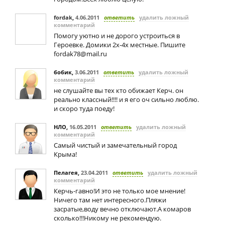
fordak
,
4.06.2011
ответить
удалить ложный
комментарий
Помогу уютно и не дорого устроиться в
Героевке. Домики 2х-4х местные. Пишите
fordak78@mail.ru
бобик
,
3.06.2011
ответить
удалить ложный
комментарий
не слушайте вы тех кто обижает Керч. он
реально классный!!!! и я его оч сильно люблю.
и скоро туда поеду!
НЛО
,
16.05.2011
ответить
удалить ложный
комментарий
Самый чистый и замечательный город
Крыма!
Пелагея
,
23.04.2011
ответить
удалить ложный
комментарий
Керчь-гавно!И это не только мое мнение!
Ничего там нет интересного.Пляжи
засратые,воду вечно отключают.А комаров
сколько!!!Никому не рекомендую.