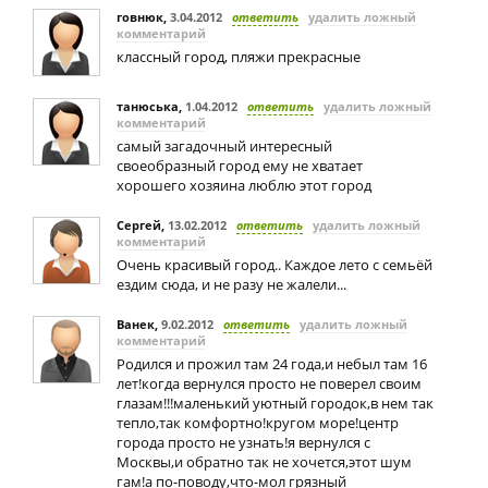
говнюк
,
3.04.2012
ответить
удалить ложный
комментарий
классный город, пляжи прекрасные
танюська
,
1.04.2012
ответить
удалить ложный
комментарий
самый загадочный интересный
своеобразный город ему не хватает
хорошего хозяина люблю этот город
Сергей
,
13.02.2012
ответить
удалить ложный
комментарий
Очень красивый город.. Каждое лето с семьёй
ездим сюда, и не разу не жалели...
Ванек
,
9.02.2012
ответить
удалить ложный
комментарий
Родился и прожил там 24 года,и небыл там 16
лет!когда вернулся просто не поверел своим
глазам!!!маленький уютный городок,в нем так
тепло,так комфортно!кругом море!центр
города просто не узнать!я вернулся с
Москвы,и обратно так не хочется,этот шум
гам!а по-поводу,что-мол грязный