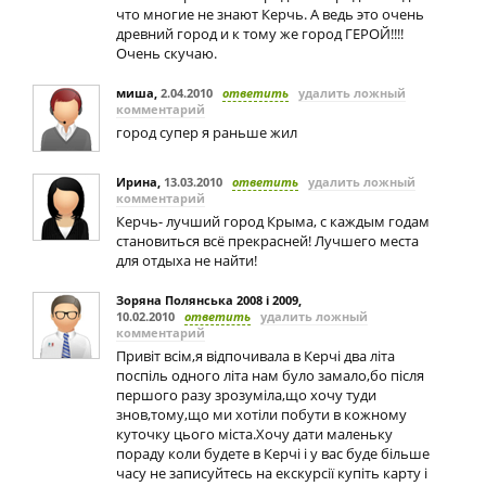
что многие не знают Керчь. А ведь это очень
древний город и к тому же город ГЕРОЙ!!!!
Очень скучаю.
миша
,
2.04.2010
ответить
удалить ложный
комментарий
город супер я раньше жил
Ирина
,
13.03.2010
ответить
удалить ложный
комментарий
Керчь- лучший город Крыма, с каждым годам
становиться всё прекрасней! Лучшего места
для отдыха не найти!
Зоряна Полянська 2008 і 2009
,
10.02.2010
ответить
удалить ложный
комментарий
Привіт всім,я відпочивала в Керчі два літа
поспіль одного літа нам було замало,бо після
першого разу зрозуміла,що хочу туди
знов,тому,що ми хотіли побути в кожному
куточку цього міста.Хочу дати маленьку
пораду коли будете в Керчі і у вас буде більше
часу не записуйтесь на екскурсії купіть карту і