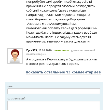
попробуйте самі зробити собі екскурсію ці
враження не передати словами,розпреділіть
собі дні і кожен день їдьте у нове місце
наприклад( Великі Митридатські сходи,на
пляж Чорного моря,селище Курортне
-Азовське море,Аджимушкайські
каменоломні поблизу Керча далі фортеця Єні-
Коле і ще багато інших місць, якщо у вас буде
можливість навіть не задумуйтесь,адже ці
враження залишуться у вас на ціле життя
Гусь333
,
13.01.2010
ответить
удалить ложный
комментарий
А я родился в Керчи,живу и буду дальше жить
в своем родном,красивом городе.
показать остальные 13 комментариев
имя
комментарий