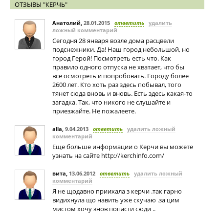
ОТЗЫВЫ "КЕРЧЬ"
Анатолий
,
28.01.2015
ответить
удалить
ложный комментарий
Сегодня 28 января возле дома расцвели
подснежники. Да! Наш город небольшой, но
город Герой! Посмотреть есть что. Как
правило одного отпуска не хватает, что бы
все осмотреть и попробовать. Городу более
2600 лет. Кто хоть раз здесь побывал, того
тянет сюда вновь и вновь. Есть здесь какая-то
загадка. Так, что никого не слушайте и
приезжайте. Не пожалеете.
alla
,
9.04.2013
ответить
удалить ложный
комментарий
Еще больше информации о Керчи вы можете
узнать на сайте http://kerchinfo.com/
вита
,
13.06.2012
ответить
удалить ложный
комментарий
Я не щодавно приихала з керчи .так гарно
видихнула що навить уже скучаю .за цим
мистом хочу знов попасти сюди ..