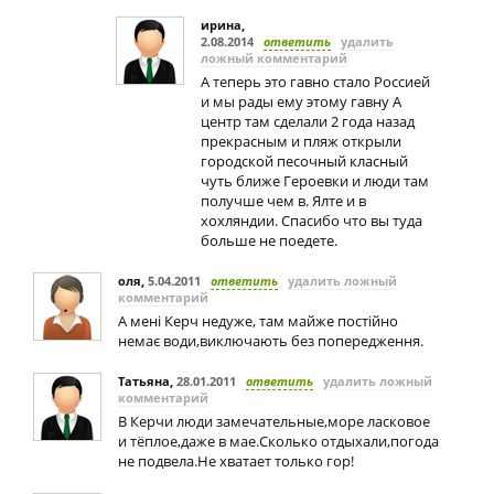
ирина
,
2.08.2014
ответить
удалить
ложный комментарий
А теперь это гавно стало Россией
и мы рады ему этому гавну А
центр там сделали 2 года назад
прекрасным и пляж открыли
городской песочный класный
чуть ближе Героевки и люди там
получше чем в. Ялте и в
хохляндии. Спасибо что вы туда
больше не поедете.
оля
,
5.04.2011
ответить
удалить ложный
комментарий
А мені Керч недуже, там майже постійно
немає води,виключають без попередження.
Татьяна
,
28.01.2011
ответить
удалить ложный
комментарий
В Керчи люди замечательные,море ласковое
и тёплое,даже в мае.Сколько отдыхали,погода
не подвела.Не хватает только гор!