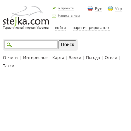
о проекте
Рус
Укр
Написать нам
войти
зарегистрироваться
Отчеты
|
Интересное
|
Карта
|
Замки
|
Погода
|
Отели
|
Такси