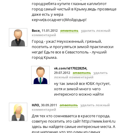
город:ребята купите глазные капли!этот
город самый чистый в Крыму,ведь прозвище
даже есть у мера
керчи(в.осадчего)Мойдодыр!
Вася
,
11.01.2012
ответить
удалить ложный
комментарий
Город - ужас! Неухоженный, грязный,
посетить и прогуляться зимой практически
негде! Едьте все в Севастополь - лучший
город Крыма.
vk.com/id170228254
,
29.07.2012
ответить
удалить
ложный комментарий
ну так зимой все ЮБК пустует,
хотя и зимой много чего
интересного можно найти
НЛО
,
30.09.2011
ответить
удалить ложный
комментарий
Для тех кто сомневаетса в красоте города,
советую посетить это сайт http://www.ker4.ru
здесь вы найдете самые интересные места. А
еще напомню что это один из самых