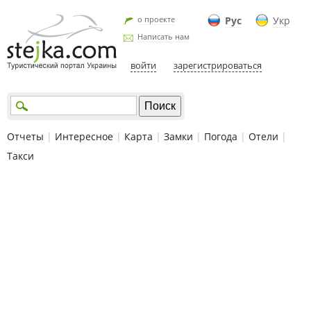
о проекте
Рус
Укр
Написать нам
войти
зарегистрироваться
Отчеты
|
Интересное
|
Карта
|
Замки
|
Погода
|
Отели
|
Такси