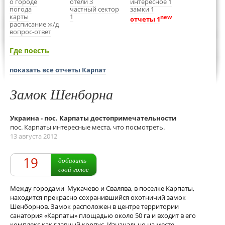
о городе
отели 3
интересное 1
погода
частный сектор
замки 1
карты
1
new
отчеты 1
расписание ж/д
вопрос-ответ
Где поесть
показать все отчеты Карпат
Замок Шенборна
Украина - пос. Карпаты достопримечательности
пос. Карпаты интересные места, что посмотреть.
13 августа 2012
19
добавить
свой голос
Между городами Мукачево и Свалява, в поселке Карпаты,
находится прекрасно сохранившийся охотничий замок
Шенборнов. Замок расположен в центре территории
санатория «Карпаты» площадью около 50 га и входит в его
комплекс как главный корпус. Изначально на месте