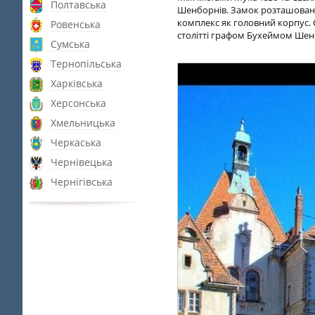
Полтавська
Шенборнів. Замок розташований
комплекс як головний корпус. 
Ровенська
столітті графом Бухеймом Ше
Сумська
Тернопільська
Харківська
Херсонська
Хмельницька
Черкаська
Чернівецька
Чернігівська