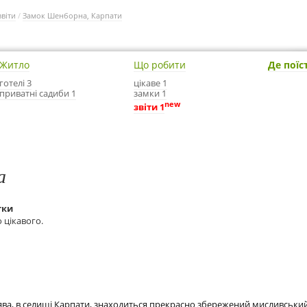
звіти
/
Замок Шенборна, Карпати
Житло
Що робити
Де поїс
готелі 3
цікаве 1
приватні садиби 1
замки 1
new
звіти 1
а
тки
 цікавого.
ява, в селищі Карпати, знаходиться прекрасно збережений мисливськи