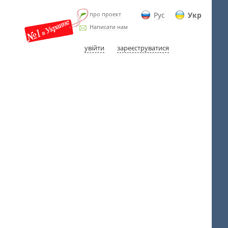
про проект
Рус
Укр
Написати нам
увійти
зареєструватися