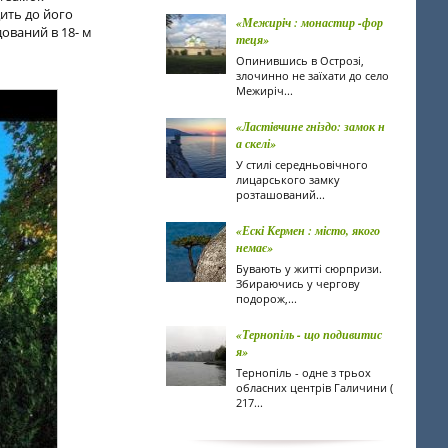
ить до його
«Межиріч : монастир -фор
ований в 18- м
теця»
Опинившись в Острозі,
злочинно не заїхати до село
Межиріч...
«Ластівчине гніздо: замок н
а скелі»
У стилі середньовічного
лицарського замку
розташований...
«Ескі Кермен : місто, якого
немає»
Бувають у житті сюрпризи.
Збираючись у чергову
подорож,...
«Тернопіль - що подивитис
я»
Тернопіль - одне з трьох
обласних центрів Галичини (
217...