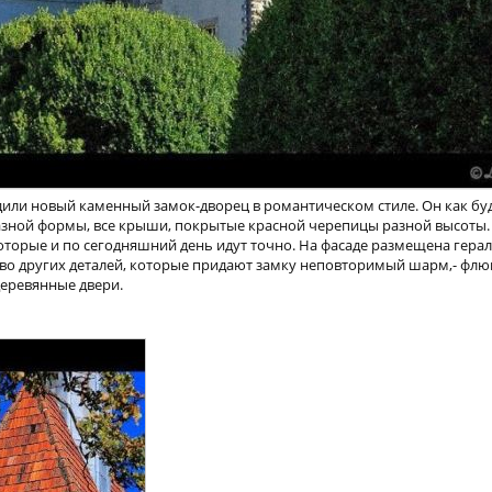
удили новый каменный замок-дворец в романтическом стиле. Он как буд
зной формы, все крыши, покрытые красной черепицы разной высоты. 
оторые и по сегодняшний день идут точно. На фасаде размещена гера
во других деталей, которые придают замку неповторимый шарм,- флю
деревянные двери.