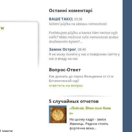
Останні коментарі
ВАШЕ ТАКСІ
, 03:38
Solidní půjčka na zástavu nemovitosti
ти
Potřebujete půjčku a banka Vám nechce vyjít
vstříc? Máte možnost ručit nemovitosti anebo
družstevním bytem?...
Замок Острог
, 08:49
Я не можу поняти у нас є поверхнях сміття у
нас я впаду на нас
Вопрос-Ответ
Как доехать до парка Фельдмана от ст.м
Ботанический сад?
ответить на вопрос
5 случайных отчетов
«Подолія. Вічне поле битв
и»
На цьому кадрі - замок
Жванець. Рядком стоять
фортечна вежа...
й замок