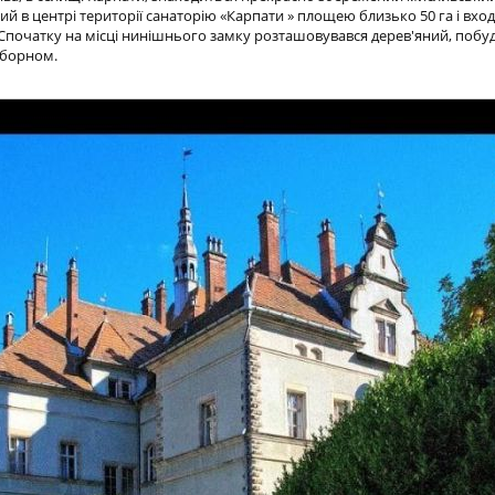
 в центрі території санаторію «Карпати » площею близько 50 га і вход
Спочатку на місці нинішнього замку розташовувався дерев'яний, побуд
нборном.