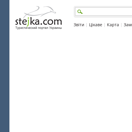
Звіти
|
Цікаве
|
Карта
|
Зам