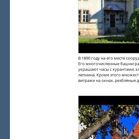
В 1890 году на его месте соор
Его многочисленные башни ра
украшают часы с курантами, к
лепнина. Кроме этого множест
витражи на окнах, резбляные 