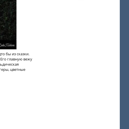
то бы из сказки.
Его главную вежу
льдическая
геры, цветные