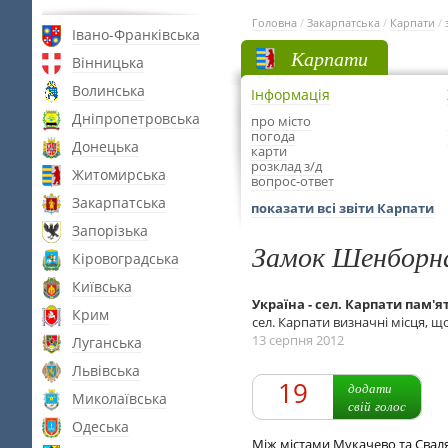
Головна
/
Закарпатська
/
Карпати
/
Івано-Франківська
Карпати
Вінницька
Волинська
Інформація
Дніпропетровська
про місто
погода
Донецька
карти
розклад з/д
Житомирська
вопрос-ответ
Закарпатська
показати всі звіти Карпати
Запорізька
Замок Шенборн
Кіровоградська
Київська
Україна - сел. Карпати пам'я
Крим
сел. Карпати визначні місця, що
13 серпня 2012
Луганська
Львівська
19
додати
Миколаївська
свій голос
Одеська
Між містами Мукачево та Свал