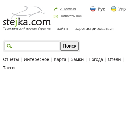
о проекте
Рус
Укр
Написать нам
войти
зарегистрироваться
Отчеты
|
Интересное
|
Карта
|
Замки
|
Погода
|
Отели
|
Такси