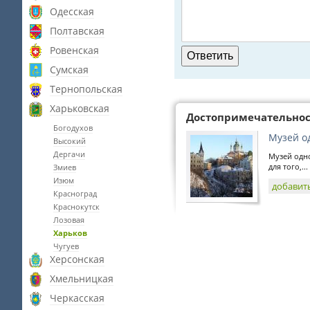
Одесская
Полтавская
Ровенская
Сумская
Тернопольская
Харьковская
Достопримечательно
Богодухов
Музей о
Высокий
Дергачи
Музей одно
для того,...
Змиев
Изюм
добавит
Красноград
Краснокутск
Лозовая
Харьков
Чугуев
Херсонская
Хмельницкая
Черкасская