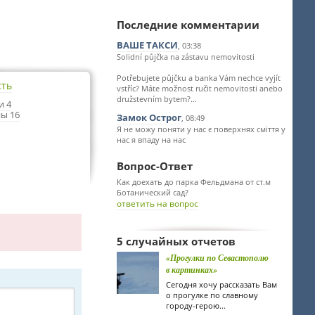
Последние комментарии
ВАШЕ ТАКСИ
, 03:38
Solidní půjčka na zástavu nemovitosti
Potřebujete půjčku a banka Vám nechce vyjít
сть
vstříc? Máte možnost ručit nemovitosti anebo
družstevním bytem?...
и 4
ы 16
Замок Острог
, 08:49
Я не можу поняти у нас є поверхнях сміття у
нас я впаду на нас
Вопрос-Ответ
Как доехать до парка Фельдмана от ст.м
Ботанический сад?
ответить на вопрос
5 случайных отчетов
«Прогулки по Севастополю
в картинках»
Сегодня хочу рассказать Вам
о прогулке по славному
городу-герою...