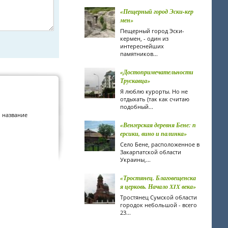
«Пещерный город Эски-кер
мен»
Пещерный город Эски-
кермен, - один из
интереснейших
памятников...
«Достопримечательности
Трускавца»
Я люблю курорты. Но не
отдыхать (так как считаю
подобный...
о название
«Венгерская деревня Бене: п
ерсики, вино и палинка»
Село Бене, расположенное в
Закарпатской области
Украины,...
«Тростянец. Благовещенска
я церковь. Начало XIX века»
Тростянец Сумской области
городок небольшой - всего
23...