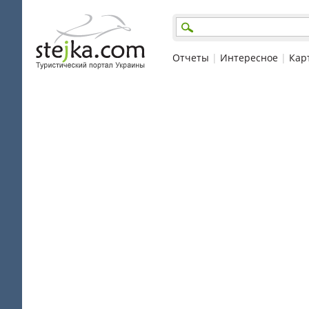
Отчеты
|
Интересное
|
Кар