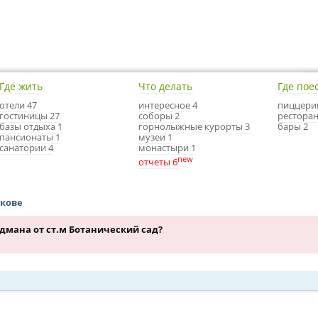
Где жить
Что делать
Где пое
отели 47
интересное 4
пиццери
гостиницы 27
соборы 2
ресторан
базы отдыха 1
горнолыжные курорты 3
бары 2
пансионаты 1
музеи 1
санатории 4
монастыри 1
new
отчеты 6
ькове
дмана от ст.м Ботанический сад?