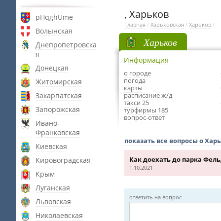
, Харьков
pHqghUme
Главная
/
Харьковская
/
Харьков
/
Волынская
Харьков
Днепропетровска
я
Информация
Донецкая
о городе
погода
Житомирская
карты
Закарпатская
расписание ж/д
такси 25
Запорожская
турфирмы 185
вопрос-ответ
Ивано-
Франковская
показать все вопросы о Хар
Киевская
Как доехать до парка Фель
Кировоградская
1.10.2021
Крым
Луганская
ответить на вопрос
Львовская
Николаевская