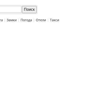
та
|
Замки
|
Погода
|
Отели
|
Такси