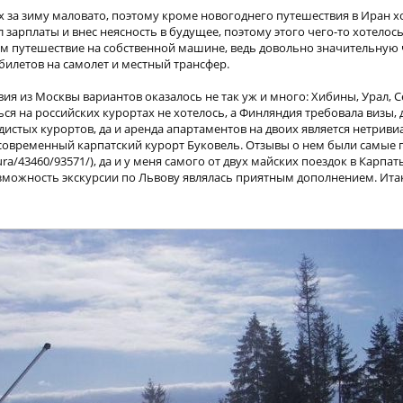
х за зиму маловато, поэтому кроме новогоднего путешествия в Иран х
л зарплаты и внес неясность в будущее, поэтому этого чего-то хотелос
м путешествие на собственной машине, ведь довольно значительную 
билетов на самолет и местный трансфер.
ия из Москвы вариантов оказалось не так уж и много: Хибины, Урал, С
ся на российских курортах не хотелось, а Финляндия требовала визы,
дистых курортов, да и аренда апартаментов на двоих является нетрив
 современный карпатский курорт Буковель. Отзывы о нем были самые
atura/43460/93571/), да и у меня самого от двух майских поездок в Карпа
зможность экскурсии по Львову являлась приятным дополнением. Ита