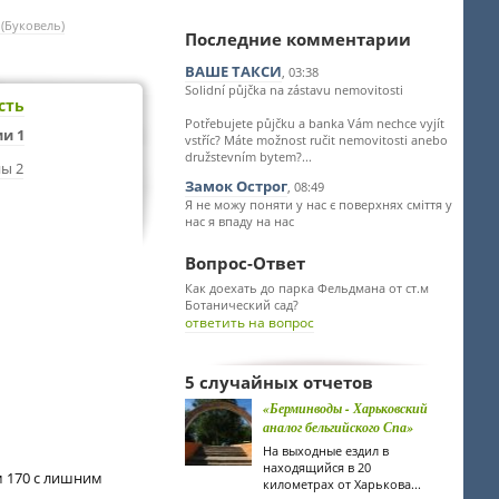
(Буковель)
Последние комментарии
ВАШЕ ТАКСИ
, 03:38
Solidní půjčka na zástavu nemovitosti
сть
Potřebujete půjčku a banka Vám nechce vyjít
и 1
vstříc? Máte možnost ručit nemovitosti anebo
družstevním bytem?...
ы 2
Замок Острог
, 08:49
Я не можу поняти у нас є поверхнях сміття у
нас я впаду на нас
Вопрос-Ответ
Как доехать до парка Фельдмана от ст.м
Ботанический сад?
ответить на вопрос
5 случайных отчетов
«Берминводы - Харьковский
аналог бельгийского Спа»
На выходные ездил в
находящийся в 20
м 170 с лишним
километрах от Харькова...