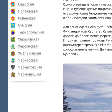
Одесская
Одного выезда в горы на лыжа
еще. А тут еще кризис подточи
Полтавская
что может быть бюджетнее, че
любой поездки занимает цена 
Ровенская
Сумская
Для однонедельного путешеств
Финляндия или Карпаты. Катать
Тернопольская
дороги до более-менее перепа
Харьковская
И тут я вспомнил про новый и
(например: http://skis.ru/liter
Херсонская
хорошие впечатления. Да и во
Хмельницкая
Буковель!
Черкасская
Черниговская
Черновицкая