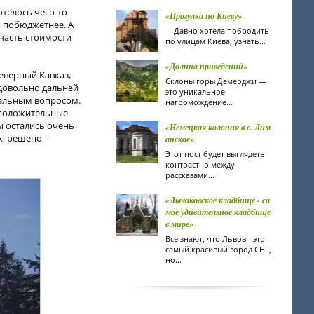
отелось чего-то
«Прогулка по Киеву»
ь побюджетнее. А
Давно хотела побродить
часть стоимости
по улицам Киева, узнать...
«Долина приведений»
еверный Кавказ,
Склоны горы Демерджи —
 довольно дальней
это уникальное
иальным вопросом.
нагромождение...
 положительные
ты остались очень
«Немецкая колония в с. Лим
к, решено –
анское»
Этот пост будет выглядеть
контрастно между
рассказами...
«Лычаковское кладбище - са
мое удивительное кладбище
в мире»
Все знают, что Львов - это
самый красивый город СНГ,
но...