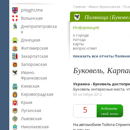
Главная
/
Ивано-Франковская
/
Поля
pHqghUme
Поляница (Букове
Волынская
Днепропетровска
Информация
я
о городе
погода
Донецкая
карты
Житомирская
вопрос-ответ
Закарпатская
показать все отчеты Поляни
Запорожская
Буковель, Карп
Ивано-
Франковская
Украина - Буковель достоп
Киевская
Буковель интересные места, ч
Кировоградская
05 октября 2012
Крым
5
добавить
Луганская
свой голос
Львовская
На автомобиле Тойота Спринтер
Николаевская
тысяч км.