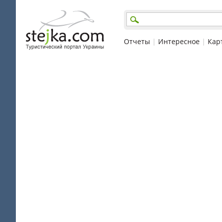
Отчеты
|
Интересное
|
Кар