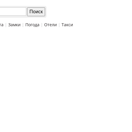
та
|
Замки
|
Погода
|
Отели
|
Такси