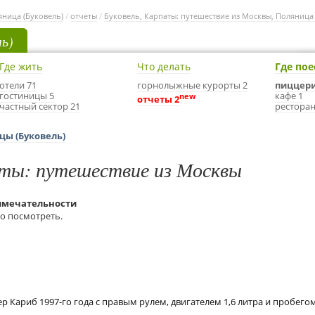
ница (Буковель)
/
отчеты
/
Буковель, Карпаты: путешествие из Москвы, Поляница 
ль)
Где жить
Что делать
Где пое
отели 71
горнолыжные курорты 2
пиццери
гостиницы 5
кафе 1
new
отчеты 2
частный сектор 21
ресторан
цы (Буковель)
аты: путешествие из Москвы
римечательности
то посмотреть.
 Кариб 1997-го года с правым рулем, двигателем 1,6 литра и пробего