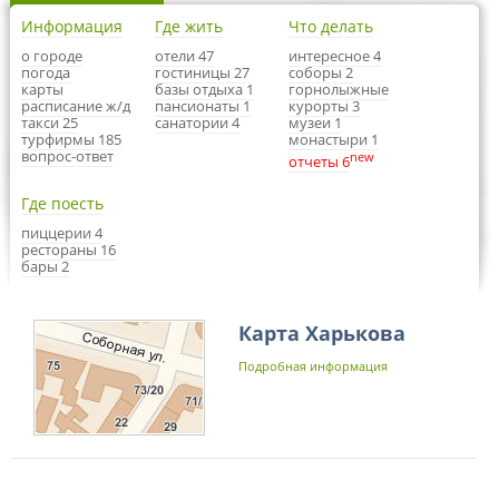
Информация
Где жить
Что делать
о городе
отели 47
интересное 4
погода
гостиницы 27
соборы 2
карты
базы отдыха 1
горнолыжные
расписание ж/д
пансионаты 1
курорты 3
такси 25
санатории 4
музеи 1
турфирмы 185
монастыри 1
вопрос-ответ
new
отчеты 6
Где поесть
пиццерии 4
рестораны 16
бары 2
Карта Харькова
Подробная информация