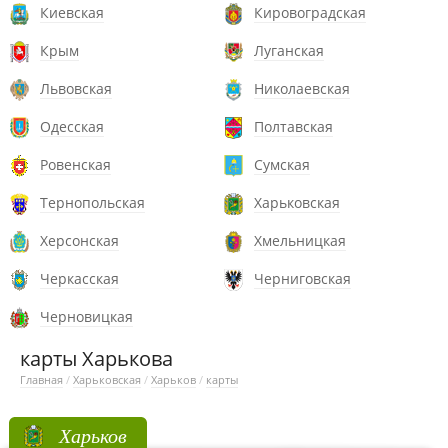
Киевская
Кировоградская
Крым
Луганская
Львовская
Николаевская
Одесская
Полтавская
Ровенская
Сумская
Тернопольская
Харьковская
Херсонская
Хмельницкая
Черкасская
Черниговская
Черновицкая
карты Харькова
Главная
/
Харьковская
/
Харьков
/
карты
Харьков