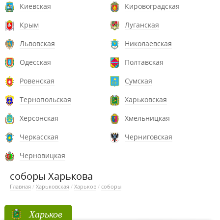
Киевская
Кировоградская
Крым
Луганская
Львовская
Николаевская
Одесская
Полтавская
Ровенская
Сумская
Тернопольская
Харьковская
Херсонская
Хмельницкая
Черкасская
Черниговская
Черновицкая
соборы Харькова
Главная
/
Харьковская
/
Харьков
/
соборы
Харьков