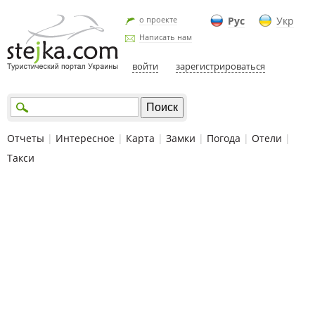
о проекте
Рус
Укр
Написать нам
войти
зарегистрироваться
Отчеты
|
Интересное
|
Карта
|
Замки
|
Погода
|
Отели
|
Такси