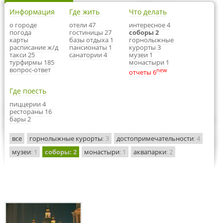
Информация
Где жить
Что делать
о городе
отели 47
интересное 4
погода
гостиницы 27
соборы 2
карты
базы отдыха 1
горнолыжные
расписание ж/д
пансионаты 1
курорты 3
такси 25
санатории 4
музеи 1
турфирмы 185
монастыри 1
вопрос-ответ
new
отчеты 6
Где поесть
пиццерии 4
рестораны 16
бары 2
все
горнолыжные курорты
: 3
достопримечательности
: 4
музеи
: 1
соборы
: 2
монастыри
: 1
аквапарки
: 2