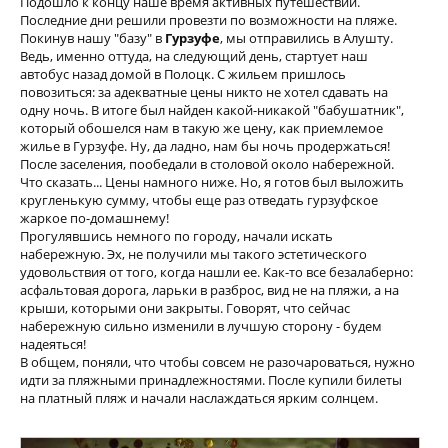
Подошло к концу наше время активных путешествий.
Последние дни решили провезти по возможности на пляже.
Покинув нашу "базу" в
Гурзуфе
, мы отправились в Алушту.
Ведь, именно оттуда, на следующий день, стартует наш
автобус назад домой в Полоцк. С жильем пришлось
повозиться: за адекватные цены никто не хотел сдавать на
одну ночь. В итоге был найден какой-никакой "бабушатник",
который обошелся нам в такую же цену, как приемлемое
жилье в Гурзуфе. Ну, да ладно, нам бы ночь продержаться!
После заселения, пообедали в столовой около набережной.
Что сказать... Цены намного ниже. Но, я готов был выложить
кругленькую сумму, чтобы еще раз отведать гурзуфское
жаркое по-домашнему!
Прогулявшись немного по городу, начали искать
набережную. Эх, не получили мы такого эстетического
удовольствия от того, когда нашли ее. Как-то все безалаберно:
асфальтовая дорога, ларьки в разброс, вид не на пляжи, а на
крыши, которыми они закрыты. Говорят, что сейчас
набережную сильно изменили в лучшую сторону - будем
надеяться!
В общем, поняли, что чтобы совсем не разочароваться, нужно
идти за пляжными принадлежностями. После купили билеты
на платный пляж и начали наслаждаться ярким солнцем.