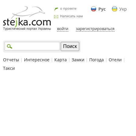
о проекте
Рус
Укр
Написать нам
войти
зарегистрироваться
Отчеты
|
Интересное
|
Карта
|
Замки
|
Погода
|
Отели
|
Такси