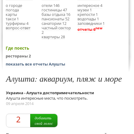
о городе
отели 146
интересное 4
погода
гостиницы 47
музеи 1
карты
базы отдыха 16
крепости 1
такси 1
пансионаты 52
водопады 1
турфирмы 4
санатории 12
заповедники 1
вопрос-ответ
частный сектор
new
отчеты 6
2
квартиры 28
Где поесть
рестораны 2
показать все отчеты Алушты
Алушта: аквариум, пляж и море
Украина - Алушта достопримечательности
Алушта интересные места, что посмотреть.
09 апреля 2014
2
добавить
свой голос