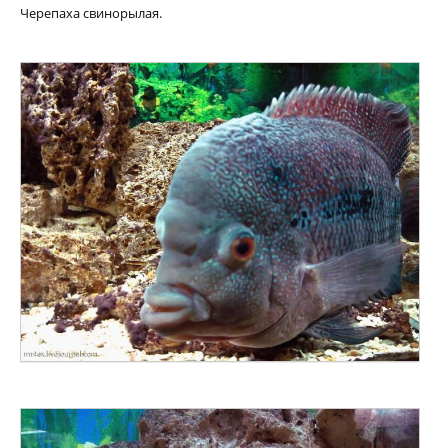
Черепаха свинорылая.