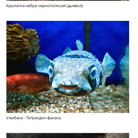
Крылатка-зебра чернополосая (дьявол).
Улыбака - Тетраодон фахака.