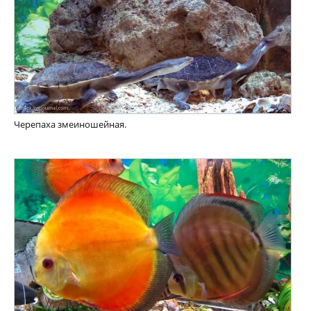
Черепаха змеиношейная.