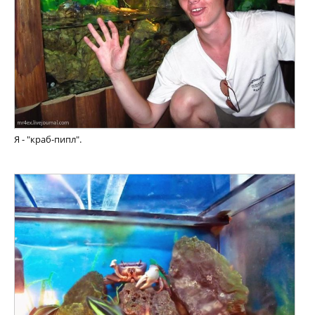
Я - "краб-пипл".