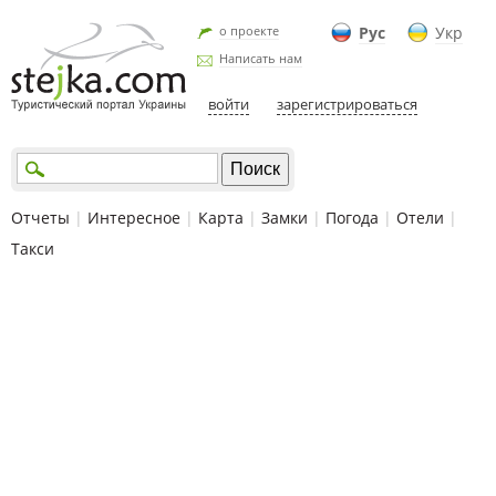
о проекте
Рус
Укр
Написать нам
войти
зарегистрироваться
Отчеты
|
Интересное
|
Карта
|
Замки
|
Погода
|
Отели
|
Такси