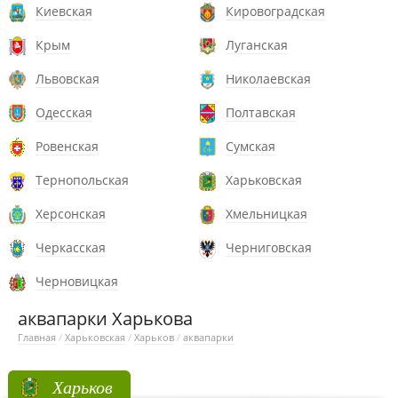
Киевская
Кировоградская
Крым
Луганская
Львовская
Николаевская
Одесская
Полтавская
Ровенская
Сумская
Тернопольская
Харьковская
Херсонская
Хмельницкая
Черкасская
Черниговская
Черновицкая
аквапарки Харькова
Главная
/
Харьковская
/
Харьков
/
аквапарки
Харьков