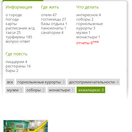
Информация
Где жить
Что делать
о городе
отели 47
интересное 4
погода
гостиницы 27
соборы 2
карты
базы отдыха 1
горнолыжные
расписание ж/д
пансионаты 1
курорты 3
такси 25
санатории 4
музеи 1
турфирмы 185
монастыри 1
вопрос-ответ
new
отчеты 6
Где поесть
пиццерии 4
рестораны 16
бары 2
все
горнолыжные курорты
: 3
достопримечательности
: 4
музеи
: 1
соборы
: 2
монастыри
: 1
аквапарки
: 2