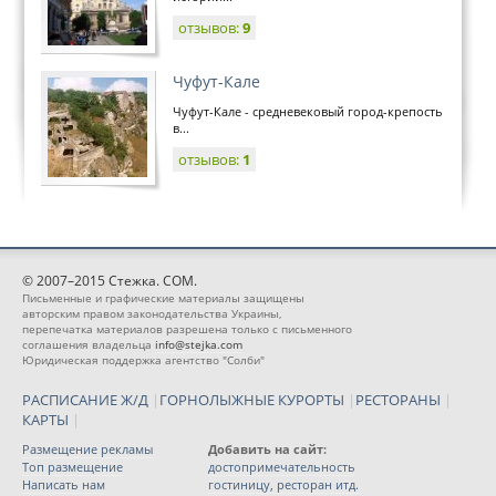
отзывов:
9
Чуфут-Кале
Чуфут-Кале - средневековый город-крепость
в...
отзывов:
1
© 2007–2015 Стежка. COM.
Письменные и графические материалы защищены
авторским правом законодательства Украины,
перепечатка материалов разрешена только с письменного
соглашения владельца
info@stejka.com
Юридическая поддержка агентство "Солби"
РАСПИСАНИЕ Ж/Д
|
ГОРНОЛЫЖНЫЕ КУРОРТЫ
|
РЕСТОРАНЫ
|
КАРТЫ
|
Размещение рекламы
Добавить на сайт:
Топ размещение
достопримечательность
Написать нам
гостиницу, ресторан итд.