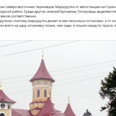
трах северо-восточнее Черновцов. Маршрутки от автостанции на Гореч
родской район. Среди других селений Буковины Топоровцы выделяютс
 веков соответственно.
упное, поэтому маршрутка делает в нем несколько остановок, и от к
ел всего на одну остановку позже, чем надо, и пошел назад по трассе,