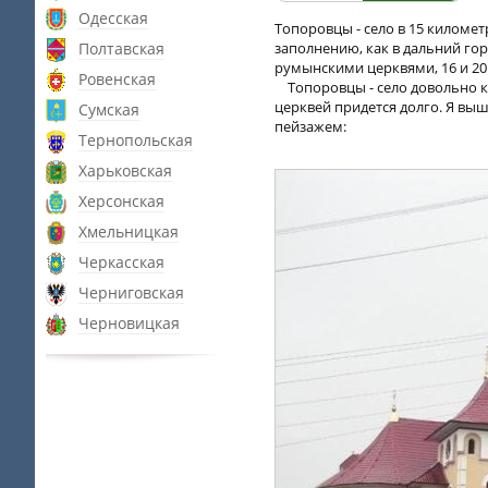
Одесская
Топоровцы - село в 15 киломе
Полтавская
заполнению, как в дальний го
румынскими церквями, 16 и 20
Ровенская
Топоровцы - село довольно кр
церквей придется долго. Я выш
Сумская
пейзажем:
Тернопольская
Харьковская
Херсонская
Хмельницкая
Черкасская
Черниговская
Черновицкая