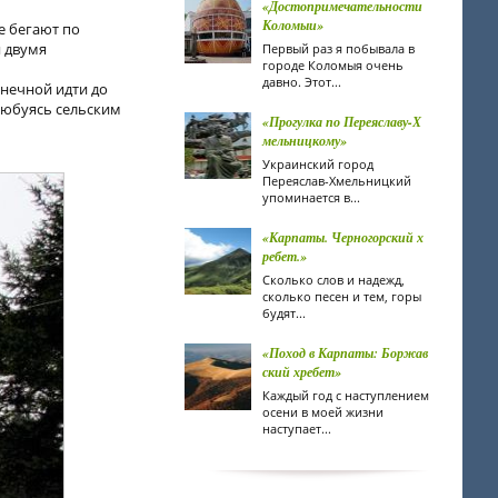
«Достопримечательности
Коломыи»
е бегают по
я двумя
Первый раз я побывала в
городе Коломыя очень
давно. Этот...
онечной идти до
 любуясь сельским
«Прогулка по Переяславу-Х
мельницкому»
Украинский город
Переяслав-Хмельницкий
упоминается в...
«Карпаты. Черногорский х
ребет.»
Сколько слов и надежд,
сколько песен и тем, горы
будят...
«Поход в Карпаты: Боржав
ский хребет»
Каждый год с наступлением
осени в моей жизни
наступает...