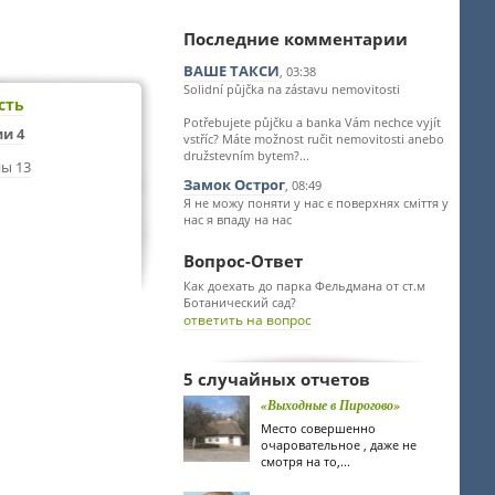
Последние комментарии
ВАШЕ ТАКСИ
, 03:38
Solidní půjčka na zástavu nemovitosti
сть
Potřebujete půjčku a banka Vám nechce vyjít
и 4
vstříc? Máte možnost ručit nemovitosti anebo
družstevním bytem?...
ы 13
Замок Острог
, 08:49
Я не можу поняти у нас є поверхнях сміття у
нас я впаду на нас
Вопрос-Ответ
Как доехать до парка Фельдмана от ст.м
Ботанический сад?
ответить на вопрос
5 случайных отчетов
«Выходные в Пирогово»
Место совершенно
очаровательное , даже не
смотря на то,...