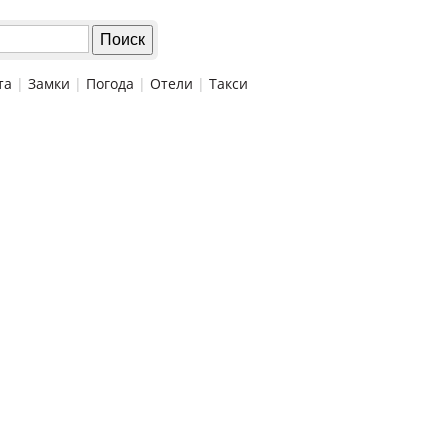
та
|
Замки
|
Погода
|
Отели
|
Такси