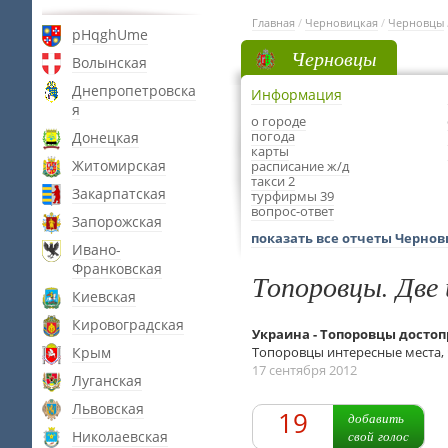
Главная
/
Черновицкая
/
Черновцы
pHqghUme
Черновцы
Волынская
Днепропетровска
Информация
я
о городе
погода
Донецкая
карты
Житомирская
расписание ж/д
такси 2
Закарпатская
турфирмы 39
вопрос-ответ
Запорожская
показать все отчеты Чернов
Ивано-
Франковская
Топоровцы. Две 
Киевская
Кировоградская
Украина - Топоровцы досто
Крым
Топоровцы интересные места, 
17 сентября 2012
Луганская
Львовская
19
добавить
Николаевская
свой голос