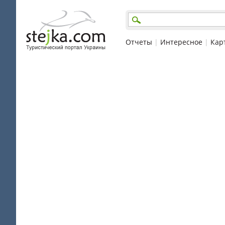
Отчеты
|
Интересное
|
Кар