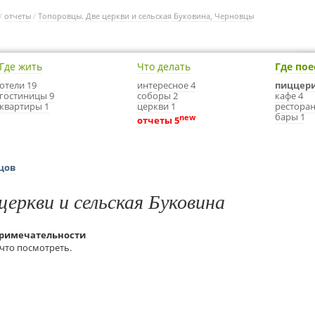
/
отчеты
/
Топоровцы. Две церкви и сельская Буковина, Черновцы
Где жить
Что делать
Где пое
отели 19
интересное 4
пиццери
гостиницы 9
соборы 2
кафе 4
квартиры 1
церкви 1
ресторан
бары 1
new
отчеты 5
цов
церкви и сельская Буковина
примечательности
что посмотреть.