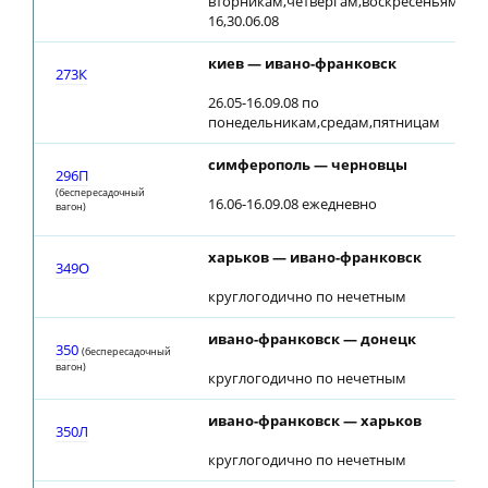
вторникам,четвергам,воскресеньям;
16,30.06.08
киев — ивано-франковск
273К
26.05-16.09.08 по
понедельникам,средам,пятницам
симферополь — черновцы
296П
(беспересадочный
16.06-16.09.08 ежедневно
вагон)
харьков — ивано-франковск
349О
круглогодично по нечетным
ивано-франковск — донецк
350
(беспересадочный
вагон)
круглогодично по нечетным
ивано-франковск — харьков
350Л
круглогодично по нечетным