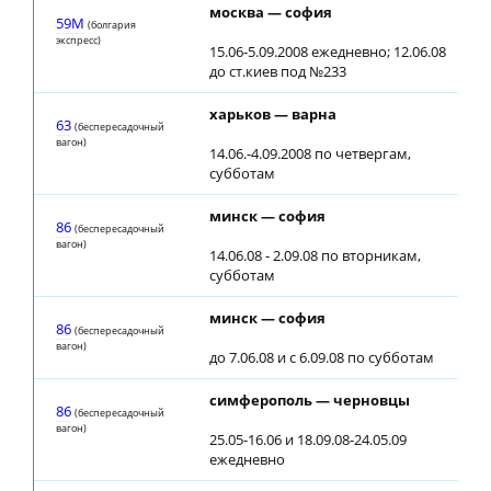
москва — софия
59М
(болгария
экспресс)
15.06-5.09.2008 ежедневно; 12.06.08
до ст.киев под №233
харьков — варна
63
(беспересадочный
вагон)
14.06.-4.09.2008 по четвергам,
субботам
минск — софия
86
(беспересадочный
вагон)
14.06.08 - 2.09.08 по вторникам,
субботам
минск — софия
86
(беспересадочный
вагон)
до 7.06.08 и с 6.09.08 по субботам
симферополь — черновцы
86
(беспересадочный
вагон)
25.05-16.06 и 18.09.08-24.05.09
ежедневно