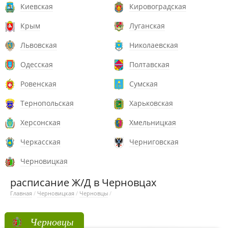
Киевская
Кировоградская
Крым
Луганская
Львовская
Николаевская
Одесская
Полтавская
Ровенская
Сумская
Тернопольская
Харьковская
Херсонская
Хмельницкая
Черкасская
Черниговская
Черновицкая
расписание Ж/Д в Черновцах
Главная
/
Черновицкая
/
Черновцы
/
Черновцы