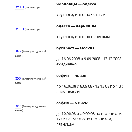
черновцы — одесса
351Л
(чорномор)
круглогодично по четным
одесса — черновцы
352Л
(чорномор)
круглогодично по нечетным
бухарест — москва
382
(беспересадочный
вагон)
до 16.06.2008 и 9.09.2008 - 13.12.2008
ежедневно
софия — львов
382
(беспересадочный
вагон)
по 16.06.08 и 8.09.08 - 12.13.08 по 1,3,6
дням недели
софия — минск
382
(беспересадочный
вагон)
до 10.06.08 и с 9.09.08 по вторникам,
17.06.08 -5.09.08 по вторникам,
пятницам