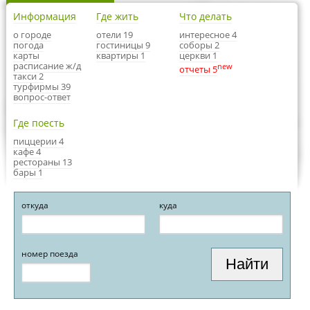
Информация
Где жить
Что делать
о городе
отели 19
интересное 4
погода
гостиницы 9
соборы 2
карты
квартиры 1
церкви 1
расписание ж/д
new
отчеты 5
такси 2
турфирмы 39
вопрос-ответ
Где поесть
пиццерии 4
кафе 4
рестораны 13
бары 1
откуда
куда
номер поезда