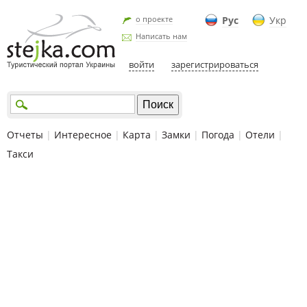
о проекте
Рус
Укр
Написать нам
войти
зарегистрироваться
Отчеты
|
Интересное
|
Карта
|
Замки
|
Погода
|
Отели
|
Такси