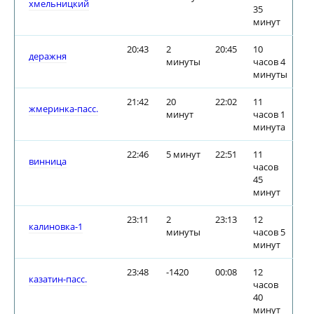
хмельницкий
35
минут
20:43
2
20:45
10
деражня
минуты
часов 4
минуты
21:42
20
22:02
11
жмеринка-пасс.
минут
часов 1
минута
22:46
5 минут
22:51
11
винница
часов
45
минут
23:11
2
23:13
12
калиновка-1
минуты
часов 5
минут
23:48
-1420
00:08
12
казатин-пасс.
часов
40
минут