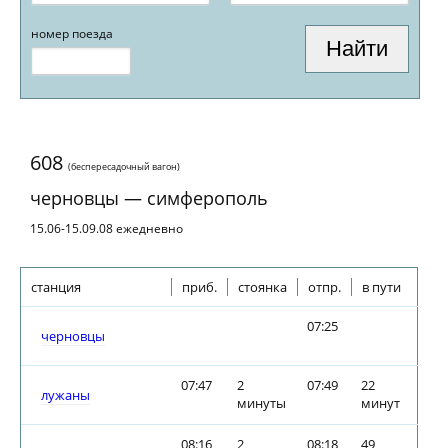
номер поезда
608
(беспересадочный вагон)
черновцы — симферополь
15.06-15.09.08 ежедневно
станция
приб.
стоянка
отпр.
в пути
07:25
черновцы
07:47
2
07:49
22
лужаны
минуты
минут
08:16
2
08:18
49