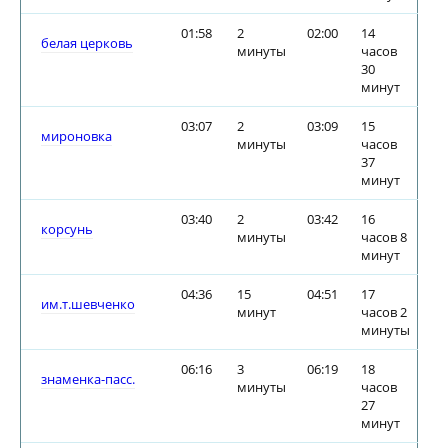
01:58
2
02:00
14
белая церковь
минуты
часов
30
минут
03:07
2
03:09
15
мироновка
минуты
часов
37
минут
03:40
2
03:42
16
корсунь
минуты
часов 8
минут
04:36
15
04:51
17
им.т.шевченко
минут
часов 2
минуты
06:16
3
06:19
18
знаменка-пасс.
минуты
часов
27
минут