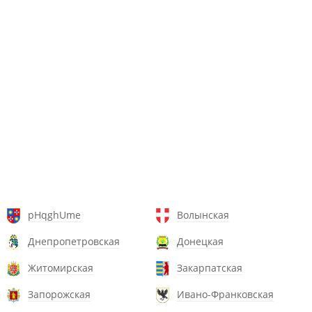
pHqghUme
Волынская
Днепропетровская
Донецкая
Житомирская
Закарпатская
Запорожская
Ивано-Франковская