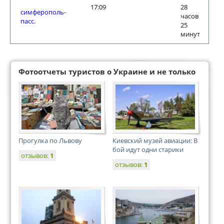
17:09
28
симферополь-
часов
пасс.
25
минут
Фотоотчеты туристов о Украине и не только
Прогулка по Львову
Киевский музей авиации: В
бой идут одни старики
отзывов:
1
отзывов:
1