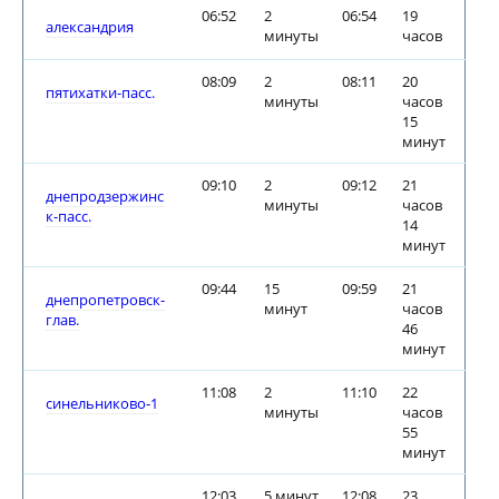
06:52
2
06:54
19
александрия
минуты
часов
08:09
2
08:11
20
пятихатки-пасс.
минуты
часов
15
минут
09:10
2
09:12
21
днепродзержинс
минуты
часов
к-пасс.
14
минут
09:44
15
09:59
21
днепропетровск-
минут
часов
глав.
46
минут
11:08
2
11:10
22
синельниково-1
минуты
часов
55
минут
12:03
5 минут
12:08
23