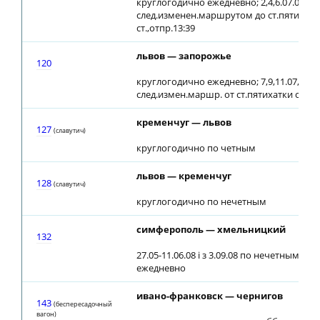
круглогодично ежедневно; 2,4,6.07.08
след.изменен.маршрутом до ст.пятихатк
ст.,отпр.13:39
львов — запорожье
120
круглогодично ежедневно; 7,9,11.07, 3,5.0
след.измен.маршр. от ст.пятихатки ст.,пр
кременчуг — львов
127
(славутич)
круглогодично по четным
львов — кременчуг
128
(славутич)
круглогодично по нечетным
симферополь — хмельницкий
132
27.05-11.06.08 і з 3.09.08 по нечетным; 12.
ежедневно
ивано-франковск — чернигов
143
(беспересадочный
вагон)