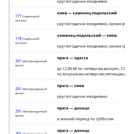
круглогодично ежедневно
киев — каменец-подольский
177
(подiльський
експрес)
круглогодично ежедневно, кроме вторн
каменец-подольский — киев
178
(подiльський
експрес)
круглогодично ежедневно, кроме среды
прага — одесса
201
(беспересадочный
вагон)
до 12.06.08 по четвергам,воскрес.,7.06.08, 
по вторникам,четвергам,пятницам,воск
прага — киев
201
(беспересадочный
вагон)
круглогодично ежедневно
прага — донецк
201
(беспересадочный
вагон)
в зимний период по субботам
прага — донецк
201
(беспересадочный