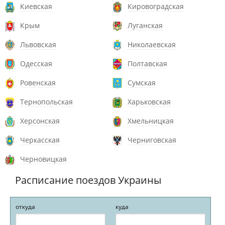
Киевская
Кировоградская
Крым
Луганская
Львовская
Николаевская
Одесская
Полтавская
Ровенская
Сумская
Тернопольская
Харьковская
Херсонская
Хмельницкая
Черкасская
Черниговская
Черновицкая
Расписание поездов Украины
откуда
куда