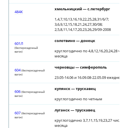
хмельницкий — с.петербург
484К
1,4,7,10,13,16,19,22,25,28,31/6/7;
3,6,9,12,15,18,21,24,27,30/08;
2,5,8,11,14,17,20,23,26,29/09-2008
солотвино — донецк
601Л
(беспересадочный
круглогодично по 4,8,12,16,20,24,28 чис
вагон)
месяца
черновцы — симферополь
604
(беспересадочный
вагон)
23.05-14.06 и 16.09.08-22.05.09 ежедневно
купянск — трускавец
606
(беспересадочный
вагон)
круглогодично по четным
луганск — трускавец
607
(беспересадочный
вагон)
круглогодично 3,7,11,15,19,23,27 числа 
месяца