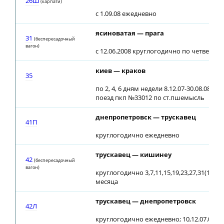
26Ш
(карпати)
c 1.09.08 ежедневно
ясиноватая — прага
31
(беспересадочный
вагон)
с 12.06.2008 круглогодично по четверга
киев — краков
35
по 2, 4, 6 дням недели 8.12.07-30.08.08 с 
поезд пкп №33012 по ст.пшемысль
днепропетровск — трускавец
41П
круглогодично ежедневно
трускавец — кишинеу
42
(беспересадочный
вагон)
круглогодично 3,7,11,15,19,23,27,31(1) ч
месяца
трускавец — днепропетровск
42Л
круглогодично ежедневно; 10,12.07.08 от