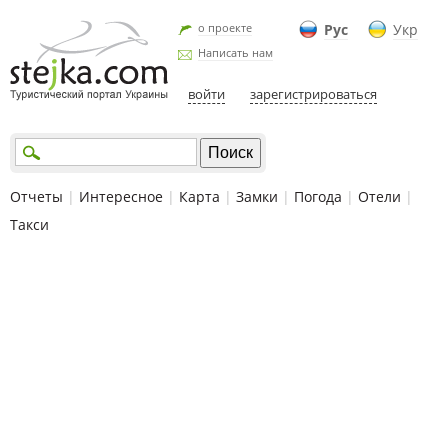
о проекте
Рус
Укр
Написать нам
войти
зарегистрироваться
Отчеты
|
Интересное
|
Карта
|
Замки
|
Погода
|
Отели
|
Такси