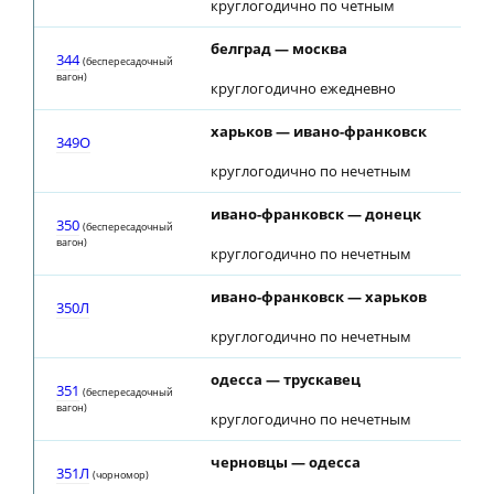
круглогодично по четным
белград — москва
344
(беспересадочный
вагон)
круглогодично ежедневно
харьков — ивано-франковск
349О
круглогодично по нечетным
ивано-франковск — донецк
350
(беспересадочный
вагон)
круглогодично по нечетным
ивано-франковск — харьков
350Л
круглогодично по нечетным
одесса — трускавец
351
(беспересадочный
вагон)
круглогодично по нечетным
черновцы — одесса
351Л
(чорномор)