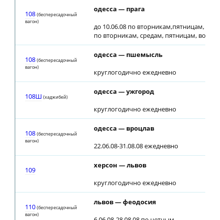
одесса — прага
108
(беспересадочный
вагон)
до 10.06.08 по вторникам,пятницам, 5.06.0
по вторникам, средам, пятницам, воскр
одесса — пшемысль
108
(беспересадочный
вагон)
круглогодично ежедневно
одесса — ужгород
108Ш
(хаджибей)
круглогодично ежедневно
одесса — вроцлав
108
(беспересадочный
вагон)
22.06.08-31.08.08 ежедневно
херсон — львов
109
круглогодично ежедневно
львов — феодосия
110
(беспересадочный
вагон)
6.06.08-28.08.08 по четным