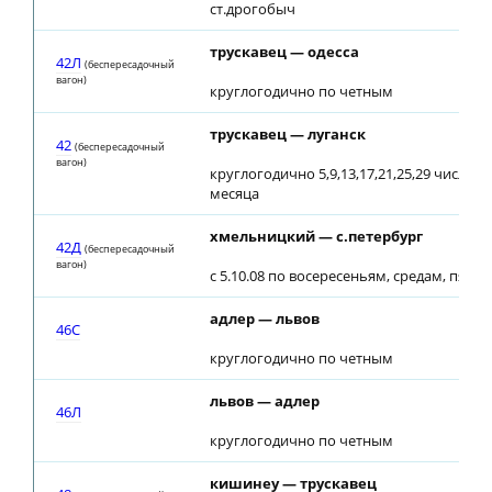
ст.дрогобыч
трускавец — одесса
42Л
(беспересадочный
вагон)
круглогодично по четным
трускавец — луганск
42
(беспересадочный
вагон)
круглогодично 5,9,13,17,21,25,29 числа 
месяца
хмельницкий — с.петербург
42Д
(беспересадочный
вагон)
с 5.10.08 по восересеньям, средам, пятн
адлер — львов
46С
круглогодично по четным
львов — адлер
46Л
круглогодично по четным
кишинеу — трускавец