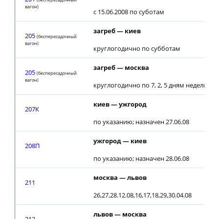
вагон)
с 15.06.2008 по суботам
загреб — киев
205
(беспересадочный
вагон)
круглогодично по субботам
загреб — москва
205
(беспересадочный
вагон)
круглогодично по 7, 2, 5 дням недели
киев — ужгород
207К
по указанию; назначен 27.06.08
ужгород — киев
208П
по указанию; назначен 28.06.08
москва — львов
211
26,27,28.12.08,16,17,18,29,30.04.08
львов — москва