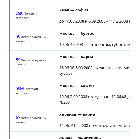
киев — софия
59К
(болгария
экспресс)
до 14.06.2008 и 6.09.2008 - 11.12.2008 еже
москва — бургас
59
(беспересадочный
вагон)
19.06-4.09.08 по четвергам, субботам
москва — варна
59
(беспересадочный
вагон)
15.06.08-5.09.2008 ежедневно, кроме чет
суббот
москва — софия
59М
(болгария
экспресс)
15.06-5.09.2008 ежедневно; 12.06.08 до ст
№233
харьков — варна
63
(беспересадочный
вагон)
14.06.-4.09.2008 по четвергам, субботам
львов — мариуполь