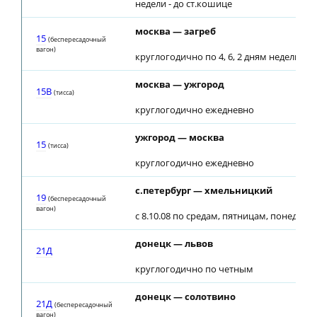
недели - до ст.кошице
москва — загреб
15
(беспересадочный
вагон)
круглогодично по 4, 6, 2 дням недели
москва — ужгород
15В
(тиcca)
круглогодично ежедневно
ужгород — москва
15
(тиcca)
круглогодично ежедневно
с.петербург — хмельницкий
19
(беспересадочный
вагон)
с 8.10.08 по средам, пятницам, понедел
донецк — львов
21Д
круглогодично по четным
донецк — солотвино
21Д
(беспересадочный
вагон)