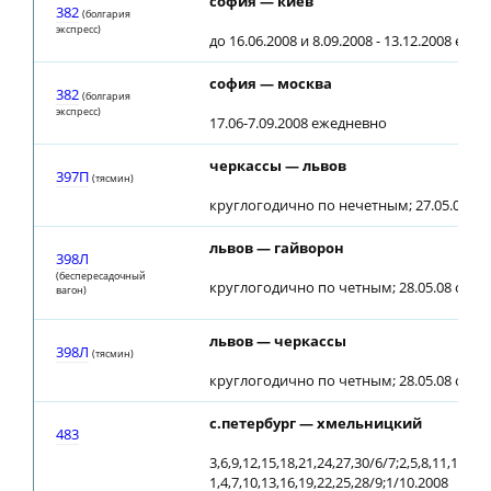
софия — киев
382
(болгария
экспресс)
до 16.06.2008 и 8.09.2008 - 13.12.2008 еже
софия — москва
382
(болгария
экспресс)
17.06-7.09.2008 ежедневно
черкассы — львов
397П
(тясмин)
круглогодично по нечетным; 27.05.08 о
львов — гайворон
398Л
(беспересадочный
круглогодично по четным; 28.05.08 отм
вагон)
львов — черкассы
398Л
(тясмин)
круглогодично по четным; 28.05.08 отм
с.петербург — хмельницкий
483
3,6,9,12,15,18,21,24,27,30/6/7;2,5,8,11,14,17,
1,4,7,10,13,16,19,22,25,28/9;1/10.2008