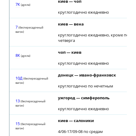
киев — чоп
7К
(дуклa)
круглогодично ежедневно
киев — вена
7
(беспересадочный
вагон)
круглогодично ежедневно, кроме понед
четверга
чоп — киев
8К
(дуклa)
круглогодично ежедневно
донецк — ивано-франковск
10Д
(беспересадочный
вагон)
круглогодично по нечетным
ужгород — симферополь
13
(беспересадочный
вагон)
круглогодично ежедневно
киев — салоники
15
(беспересадочный
вагон)
4/06-17/09-08 по средам