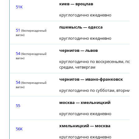
киев — вроцлав
51К
круглогодично ежедневно
пшемысль — одесса
51
(беспересадочный
вагон)
круглогодично ежедневно
чернигов — львов
54
(беспересадочный
вагон)
круглогодично по воскресеньям, понед
средам, четвергам
чернигов — ивано-франковск
54
(беспересадочный
вагон)
круглогодично по субботам, вторникам
москва — хмельницкий
55
круглогодично ежедневно
хмельницкий — москва
56К
круглогодично ежедневно