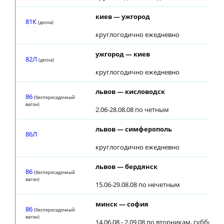
киев — ужгород
81К
(десна)
круглогодично ежедневно
ужгород — киев
82Л
(десна)
круглогодично ежедневно
львов — кисловодск
86
(беспересадочный
вагон)
2.06-28.08.08 по четным
львов — симферополь
86Л
круглогодично ежедневно
львов — бердянск
86
(беспересадочный
вагон)
15.06-29.08.08 по нечетным
минск — софия
86
(беспересадочный
вагон)
14.06.08 - 2.09.08 по вторникам, субботам