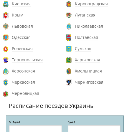
Киевская
Кировоградская
Крым
Луганская
Львовская
Николаевская
Одесская
Полтавская
Ровенская
Сумская
Тернопольская
Харьковская
Херсонская
Хмельницкая
Черкасская
Черниговская
Черновицкая
Расписание поездов Украины
откуда
куда