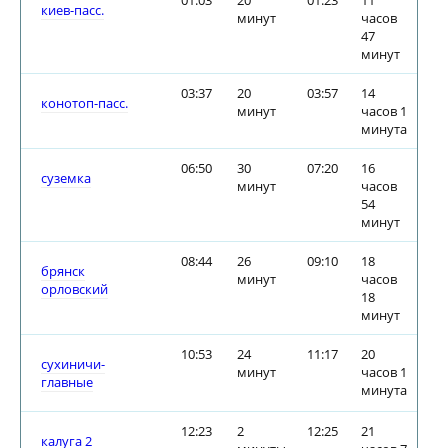
01:03
20
01:23
11
киев-пасс.
минут
часов
47
минут
03:37
20
03:57
14
конотоп-пасс.
минут
часов 1
минута
06:50
30
07:20
16
суземка
минут
часов
54
минут
08:44
26
09:10
18
брянск
минут
часов
орловский
18
минут
10:53
24
11:17
20
сухиничи-
минут
часов 1
главные
минута
12:23
2
12:25
21
калуга 2