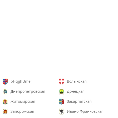
pHqghUme
Волынская
Днепропетровская
Донецкая
Житомирская
Закарпатская
Запорожская
Ивано-Франковская