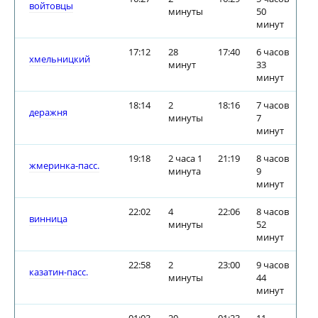
войтовцы
минуты
50
минут
17:12
28
17:40
6 часов
хмельницкий
минут
33
минут
18:14
2
18:16
7 часов
деражня
минуты
7
минут
19:18
2 часа 1
21:19
8 часов
жмеринка-пасс.
минута
9
минут
22:02
4
22:06
8 часов
винница
минуты
52
минут
22:58
2
23:00
9 часов
казатин-пасс.
минуты
44
минут