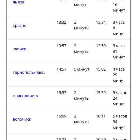
львов
минут
16
минут
13:32
2
13:34
3 часа
красне
минуты
8
минут
13:57
2
13:59
3 часа
злочев
минуты
31
минут
14:57
5 минут
15:02
4 часа
тернополь-пасс.
29
минут
15:57
2
15:59
5 часов
подволочиск
минуты
24
минут
16:09
2
16:11
5 часов
волочиск
минуты
34
минут
16:27
2
16:29
5 часов