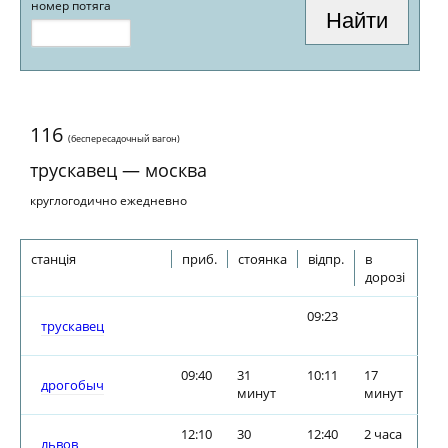
номер потяга
116
(беспересадочный вагон)
трускавец — москва
круглогодично ежедневно
станція
приб.
стоянка
відпр.
в
дорозі
09:23
трускавец
09:40
31
10:11
17
дрогобыч
минут
минут
12:10
30
12:40
2 часа
львов