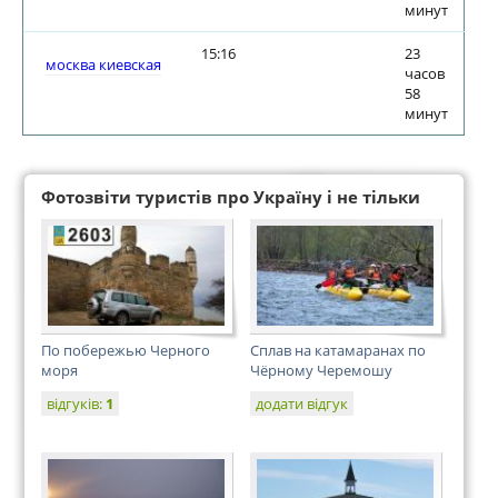
минут
15:16
23
москва киевская
часов
58
минут
Фотозвіти туристів про Україну і не тільки
По побережью Черного
Сплав на катамаранах по
моря
Чёрному Черемошу
відгуків:
1
додати відгук