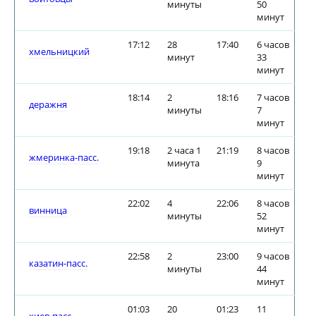
минуты
50
минут
17:12
28
17:40
6 часов
хмельницкий
минут
33
минут
18:14
2
18:16
7 часов
деражня
минуты
7
минут
19:18
2 часа 1
21:19
8 часов
жмеринка-пасс.
минута
9
минут
22:02
4
22:06
8 часов
винница
минуты
52
минут
22:58
2
23:00
9 часов
казатин-пасс.
минуты
44
минут
01:03
20
01:23
11