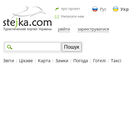
про проект
Рус
Укр
Написати нам
увійти
зареєструватися
Звіти
|
Цікаве
|
Карта
|
Замки
|
Погода
|
Готелі
|
Таксі