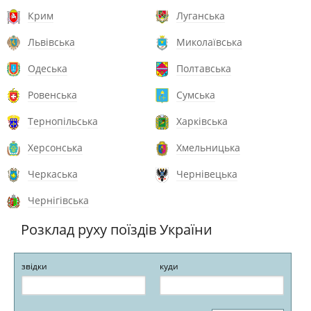
Крим
Луганська
Львівська
Миколаївська
Одеська
Полтавська
Ровенська
Сумська
Тернопільська
Харківська
Херсонська
Хмельницька
Черкаська
Чернівецька
Чернігівська
Розклад руху поїздів України
звідки
куди