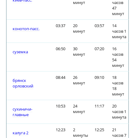
киев-пасс.
минут
часов
47
минут
03:37
20
03:57
14
конотоп-пасс.
минут
часов 1
минута
06:50
30
07:20
16
суземка
минут
часов
54
минут
08:44
26
09:10
18
брянск
минут
часов
орловский
18
минут
10:53
24
11:17
20
сухиничи-
минут
часов 1
главные
минута
12:23
2
12:25
21
калуга 2
минуты
часов 7