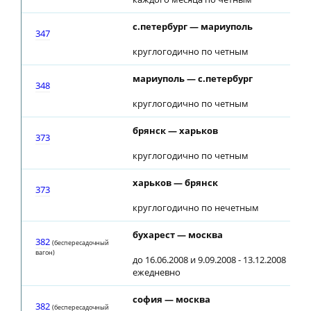
с.петербург — мариуполь
13
347
круглогодично по четным
мариуполь — с.петербург
15
348
круглогодично по четным
брянск — харьков
373
круглогодично по четным
харьков — брянск
07
373
круглогодично по нечетным
бухарест — москва
22
382
(беспересадочный
вагон)
до 16.06.2008 и 9.09.2008 - 13.12.2008
ежедневно
софия — москва
22
382
(беспересадочный