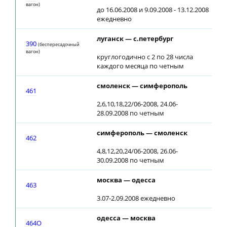
вагон)
до 16.06.2008 и 9.09.2008 - 13.12.2008
ежедневно
луганск — с.петербург
15
390
(беспересадочный
вагон)
круглогодично с 2 по 28 числа
каждого месяца по четным
смоленск — симферополь
05
461
2,6,10,18,22/06-2008, 24.06-
28.09.2008 по четным
симферополь — смоленск
08
462
4,8,12,20,24/06-2008, 26.06-
30.09.2008 по четным
москва — одесса
06
463
3.07-2.09.2008 ежедневно
одесса — москва
14
464О