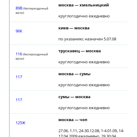
москва — хмельницкий
19
89В
(беспересадочный
вагон)
круглогодично ежедневно
киев — москва
04
96К
по указанию; назначен 5.07.08
трускавец — москва
08
116
(беспересадочный
вагон)
круглогодично ежедневно
москва — сумы
00
117
круглогодично ежедневно
сумы — москва
03
117
круглогодично ежедневно
москва — чоп
05
125Ж
27.06, 1.11, 24-30.12.08, 1-4.01.09, 14-
17.04.2009 ежедневно, 29,30.04,