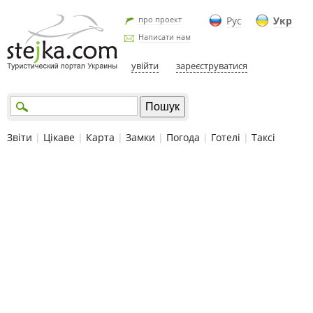
про проект
Рус
Укр
Написати нам
увійти
зареєструватися
Звіти
|
Цікаве
|
Карта
|
Замки
|
Погода
|
Готелі
|
Таксі