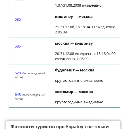
1.07-31.08.2008 ежедневно
кишинэу — москва
14
585
21-31.12.08, 16-19.04.09 ежедневно;
2.05.09
москва — кишинэу
07
585
20-31.12.08 ежедневно; 15-18.04.09
ежедневно, 1.05.09
будапешт — москва
03
628
(беспересадочный
вагон)
круглогодично ежедневно
житомир — москва
08
643
(беспересадочный
вагон)
круглогодично ежедневно
Фотозвіти туристів про Україну і не тільки