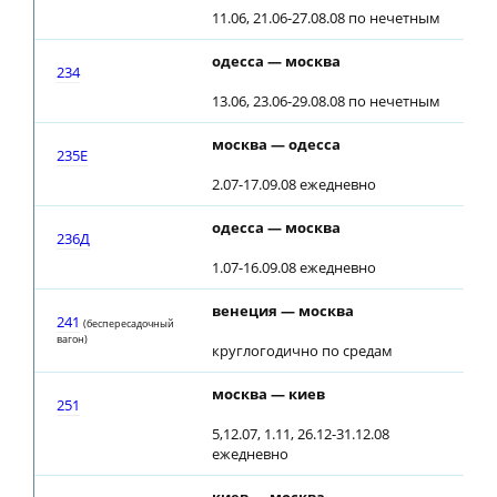
11.06, 21.06-27.08.08 по нечетным
одесса — москва
20
234
13.06, 23.06-29.08.08 по нечетным
москва — одесса
18
235Е
2.07-17.09.08 ежедневно
одесса — москва
21
236Д
1.07-16.09.08 ежедневно
венеция — москва
03
241
(беспересадочный
вагон)
круглогодично по средам
москва — киев
08
251
5,12.07, 1.11, 26.12-31.12.08
ежедневно