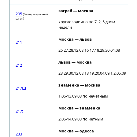
загреб — москва
03
205
(беспересадочный
вагон)
круглогодично по 7, 2, 5 дням
недели
москва — львов
20
211
26,27,28.12.08,16,17,18,29,30.04.08
львов — москва
20
212
28,29,30.12.08,18,19,20.04.09,1,2.05.09
знаменка — москва
03
217Ш
1.06-13.09.08 по нечетным
москва — знаменка
19
217Я
2.06-14.09.08 по четным
москва — одесса
20
233