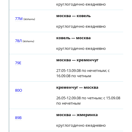
круглогодично ежедневно
москва — ковель
23
77М
(волынь)
круглогодично ежедневно
ковель — москва
05
78Л
(волынь)
круглогодично ежедневно
москва — кременчуг
19
79E
27.05-13.09.08 по нечетным; с
16.09.08 по четным
кременчуг — москва
03
80О
26.05-12.09.08 по четным; с 15.09.08
по нечетным
москва — жмеринка
19
89В
круглогодично ежедневно