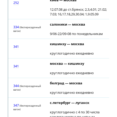
киев — москва
07
252
12.07.08 до ст.брянск; 2,3,4.01; 21.02;
7.03; 16,17,18,29,30.04; 1,9.05.09
салоники — москва
03
334
(беспересадочный
вагон)
9/06-22/09-08 по понедельникам
кишинэу — москва
22
341
круглогодично ежедневно
москва — кишинэу
18
341
круглогодично ежедневно
белград — москва
03
344
(беспересадочный
вагон)
круглогодично ежедневно
с.петербург — луганск
13
347
(беспересадочный
вагон)
круглогодично с 4 по 30 числа
каждого месяца по четным