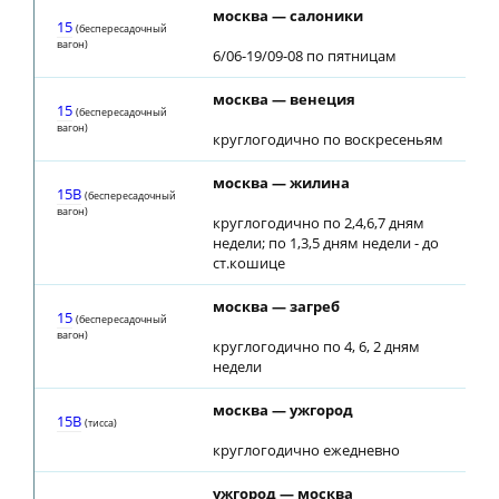
москва — салоники
03
15
(беспересадочный
вагон)
6/06-19/09-08 по пятницам
москва — венеция
03
15
(беспересадочный
вагон)
круглогодично по воскресеньям
москва — жилина
03
15В
(беспересадочный
вагон)
круглогодично по 2,4,6,7 дням
недели; по 1,3,5 дням недели - до
ст.кошице
москва — загреб
03
15
(беспересадочный
вагон)
круглогодично по 4, 6, 2 дням
недели
москва — ужгород
03
15В
(тиcca)
круглогодично ежедневно
ужгород — москва
03