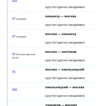
42К
круглогодично ежедневно
кишинэу — москва
10
47
(молдова)
круглогодично ежедневно
москва — кишинэу
01
47
(молдова)
круглогодично ежедневно
москва — житомир
00
55
(беспересадочный
вагон)
круглогодично ежедневно
москва — хмельницкий
00
55
круглогодично ежедневно
хмельницкий — москва
08
56К
круглогодично ежедневно
чернигов — москва
23