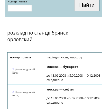
номер потяга
розклад по станції брянск
орловский
номер потяга
періодичність, маршрут
пр
москва — бухарест
03
3
(беспересадочный
вагон)
до 13.06.2008 и 5.09.2008 - 10.12.2008
ежедневно
москва — софия
03
3
(беспересадочный
вагон)
до 13.06.2008 и 5.09.2008 - 10.12.2008
ежедневно