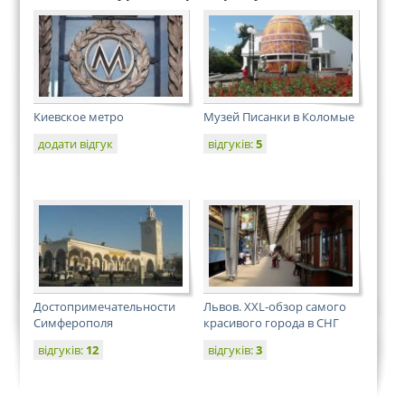
Киевское метро
Музей Писанки в Коломые
додати відгук
відгуків:
5
Достопримечательности
Львов. XXL-обзор самого
Симферополя
красивого города в СНГ
відгуків:
12
відгуків:
3