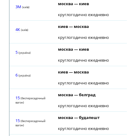
москва — киев
03
3М
(київ)
круглогодично ежедневно
киев — москва
04
4К
(київ)
круглогодично ежедневно
москва — киев
02
5
(україна)
круглогодично ежедневно
киев — москва
02
6
(україна)
круглогодично ежедневно
москва — белград
03
15
(беспересадочный
вагон)
круглогодично ежедневно
москва — будапешт
03
15
(беспересадочный
вагон)
круглогодично ежедневно