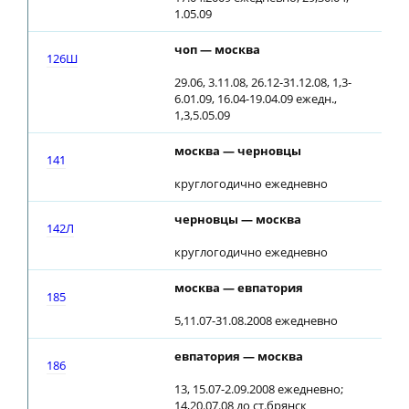
1.05.09
чоп — москва
09
126Ш
29.06, 3.11.08, 26.12-31.12.08, 1,3-
6.01.09, 16.04-19.04.09 ежедн.,
1,3,5.05.09
москва — черновцы
18
141
круглогодично ежедневно
черновцы — москва
22
142Л
круглогодично ежедневно
москва — евпатория
19
185
5,11.07-31.08.2008 ежедневно
евпатория — москва
02
186
13, 15.07-2.09.2008 ежедневно;
14,20.07.08 до ст.брянск