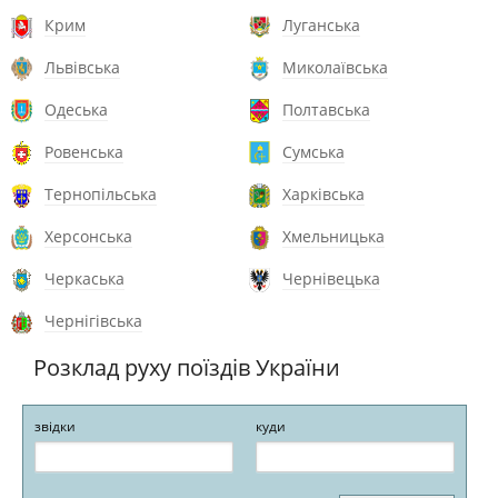
Крим
Луганська
Львівська
Миколаївська
Одеська
Полтавська
Ровенська
Сумська
Тернопільська
Харківська
Херсонська
Хмельницька
Черкаська
Чернівецька
Чернігівська
Розклад руху поїздів України
звідки
куди