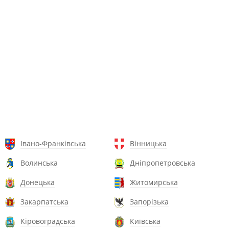
Івано-Франківська
Вінницька
Волинська
Дніпропетровська
Донецька
Житомирська
Закарпатська
Запорізька
Кіровоградська
Київська