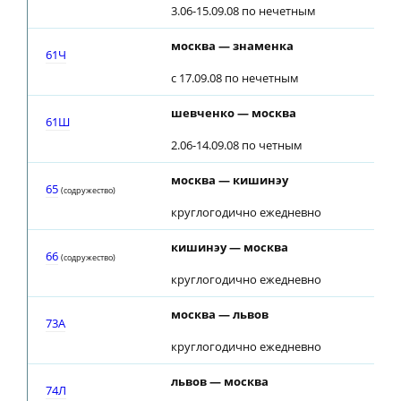
3.06-15.09.08 по нечетным
москва — знаменка
21
61Ч
с 17.09.08 по нечетным
шевченко — москва
04
61Ш
2.06-14.09.08 по четным
москва — кишинэу
22
65
(содружество)
круглогодично ежедневно
кишинэу — москва
22
66
(содружество)
круглогодично ежедневно
москва — львов
21
73A
круглогодично ежедневно
львов — москва
02
74Л