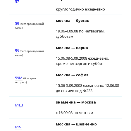
57
круглогодично ежедневно
москва — бургас
06
59
(беспересадочный
вагон)
19.06-4.09.08 по четвергам,
субботам
москва — варна
06
59
(беспересадочный
вагон)
15.06.08-5.09.2008 ежедневно,
кроме четвергов и суббот
москва — софия
06
59М
(болгария
экспресс)
15.06-5.09.2008 ежедневно; 12.06.08
до ст.киев под №233
знаменка — москва
04
61Ш
с 16.09.08 по четным
москва — шевченко
21
61Ч