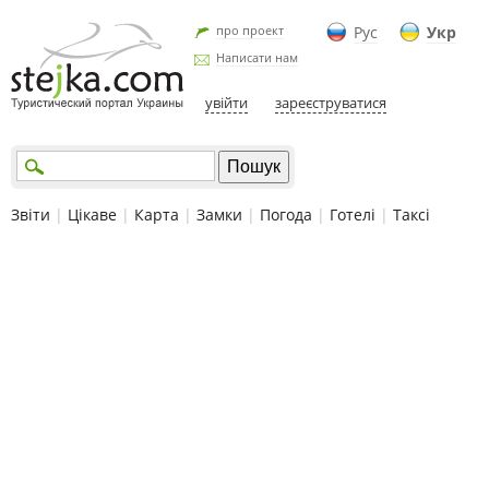
про проект
Рус
Укр
Написати нам
увійти
зареєструватися
Звіти
|
Цікаве
|
Карта
|
Замки
|
Погода
|
Готелі
|
Таксі