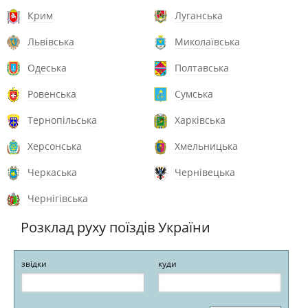
Крим
Луганська
Львівська
Миколаївська
Одеська
Полтавська
Ровенська
Сумська
Тернопільська
Харківська
Херсонська
Хмельницька
Черкаська
Чернівецька
Чернігівська
Розклад руху поїздів України
звідки
куди