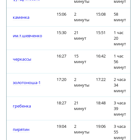
минуты
минут
15:06
2
15:08
58
каменка
минуты
минут
15:30
21
15:51
1 час
им.т.шевченко
минут
20
минут
16:27
15
16:42
1 час
черкассы
минут
56
минут
17:20
2
17:22
2 часа
золотоноша-1
минуты
34
минут
18:27
21
18:48
3 часа
гребенка
минут
39
минут
19:04
2
19:06
3 часа
пирятин
минуты
55
минут