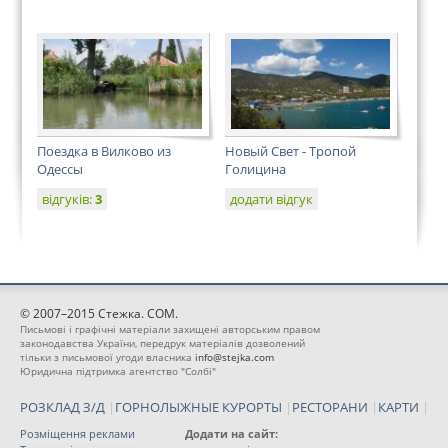
Поездка в Вилково из
Новый Свет - Тропой
Одессы
Голицина
відгуків:
3
додати відгук
© 2007–2015 Стежка. COM.
Письмові і графічні матеріали захищені авторським правом
законодавства України, передрук матеріалів дозволений
тільки з письмової угоди власника
info@stejka.com
Юридична підтримка агентство "Солбі"
РОЗКЛАД З/Д
|
ГОРНОЛЫЖНЫЕ КУРОРТЫ
|
РЕСТОРАНИ
|
КАРТИ
|
Розміщення реклами
Додати на сайт: