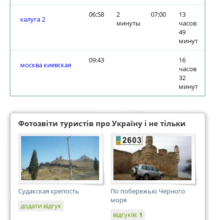
06:58
2
07:00
13
калуга 2
минуты
часов
49
минут
09:43
16
москва киевская
часов
32
минут
Фотозвіти туристів про Україну і не тільки
Судакская крепость
По побережью Черного
моря
додати відгук
відгуків:
1