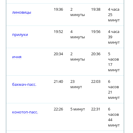
19:36
2
19:38
4 часа
линовицы
минуты
25
минут
19:52
4
19:56
4 часа
прилуки
минуты
39
минут
20:34
2
20:36
5
ичня
минуты
часов
17
минут
21:40
23
22:03
6
бахмач-пасс.
минут
часов
21
минут
22:26
5 минут
22:31
6
конотоп-пасс.
часов
44
минут