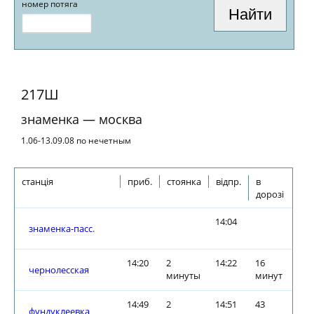
номер потяга
217Ш
знаменка — москва
1.06-13.09.08 по нечетным
станція
приб.
стоянка
відпр.
в
дорозі
14:04
знаменка-пасс.
14:20
2
14:22
16
чернолесская
минуты
минут
14:49
2
14:51
43
фундуклеевка