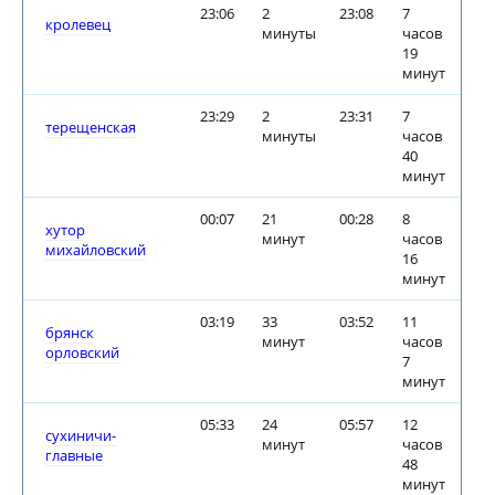
23:06
2
23:08
7
кролевец
минуты
часов
19
минут
23:29
2
23:31
7
терещенская
минуты
часов
40
минут
00:07
21
00:28
8
хутор
минут
часов
михайловский
16
минут
03:19
33
03:52
11
брянск
минут
часов
орловский
7
минут
05:33
24
05:57
12
сухиничи-
минут
часов
главные
48
минут