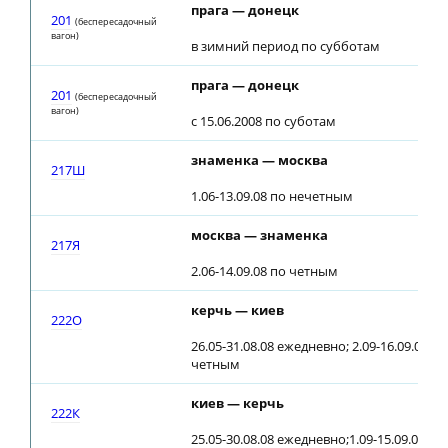
прага — донецк
201
(беспересадочный
вагон)
в зимний период по субботам
прага — донецк
201
(беспересадочный
вагон)
с 15.06.2008 по суботам
знаменка — москва
217Ш
1.06-13.09.08 по нечетным
москва — знаменка
217Я
2.06-14.09.08 по четным
керчь — киев
222О
26.05-31.08.08 ежедневно; 2.09-16.09.08 по
четным
киев — керчь
222К
25.05-30.08.08 ежедневно;1.09-15.09.08 по