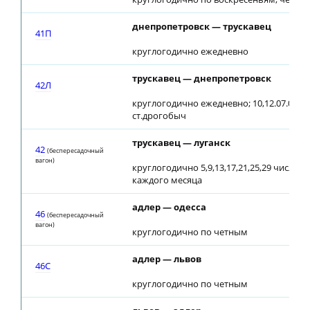
днепропетровск — трускавец
41П
круглогодично ежедневно
трускавец — днепропетровск
42Л
круглогодично ежедневно; 10,12.07.08 от
ст.дрогобыч
трускавец — луганск
42
(беспересадочный
вагон)
круглогодично 5,9,13,17,21,25,29 числа
каждого месяца
адлер — одесса
46
(беспересадочный
вагон)
круглогодично по четным
адлер — львов
46С
круглогодично по четным