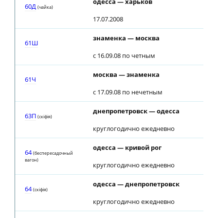
одесса — харьков
60Д
(чайка)
17.07.2008
знаменка — москва
61Ш
с 16.09.08 по четным
москва — знаменка
61Ч
с 17.09.08 по нечетным
днепропетровск — одесса
63П
(скiфiя)
круглогодично ежедневно
одесса — кривой рог
64
(беспересадочный
вагон)
круглогодично ежедневно
одесса — днепропетровск
64
(скiфiя)
круглогодично ежедневно