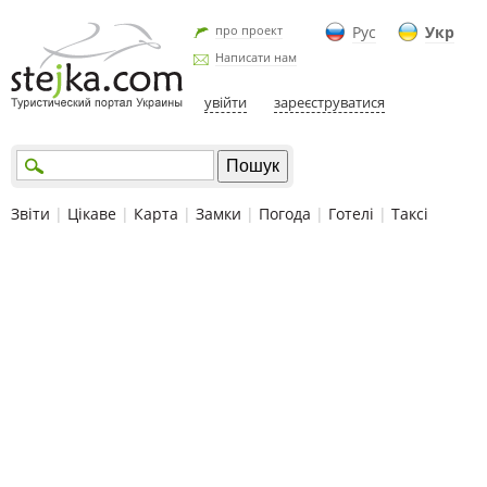
про проект
Рус
Укр
Написати нам
увійти
зареєструватися
Звіти
|
Цікаве
|
Карта
|
Замки
|
Погода
|
Готелі
|
Таксі