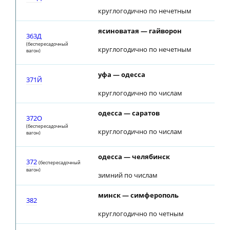
круглогодично по нечетным
ясиноватая — гайворон
363Д
(беспересадочный
круглогодично по нечетным
вагон)
уфа — одесса
371Й
круглогодично по числам
одесса — саратов
372О
(беспересадочный
круглогодично по числам
вагон)
одесса — челябинск
372
(беспересадочный
вагон)
зимний по числам
минск — симферополь
382
круглогодично по четным