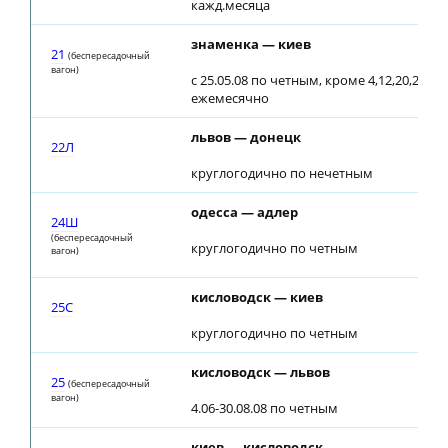
кажд.месяца
знаменка — киев
21
(беспересадочный
вагон)
с 25.05.08 по четным, кроме 4,12,20,28 чи
ежемесячно
львов — донецк
22Л
круглогодично по нечетным
одесса — адлер
24Ш
(беспересадочный
круглогодично по четным
вагон)
кисловодск — киев
25С
круглогодично по четным
кисловодск — львов
25
(беспересадочный
вагон)
4.06-30.08.08 по четным
киев — кисловодск