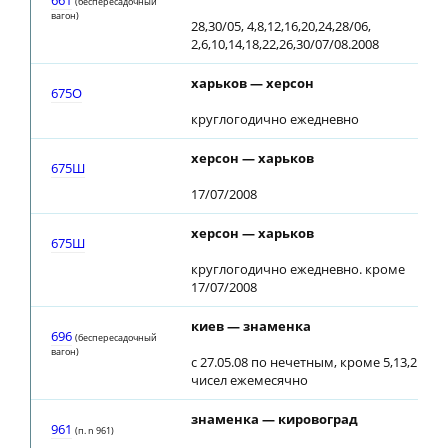
661
(беспересадочный
вагон)
28,30/05, 4,8,12,16,20,24,28/06,
2,6,10,14,18,22,26,30/07/08.2008
харьков — херсон
675О
круглогодично ежедневно
херсон — харьков
675Ш
17/07/2008
херсон — харьков
675Ш
круглогодично ежедневно. кроме
17/07/2008
киев — знаменка
696
(беспересадочный
вагон)
с 27.05.08 по нечетным, кроме 5,13,21,29
чисел ежемесячно
знаменка — кировоград
961
(п. n 961)