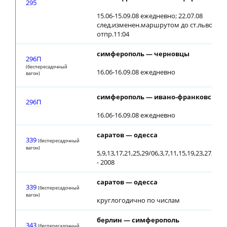
295
15.06-15.09.08 ежедневно; 22.07.08
след.изменен.маршрутом до ст.львов,
отпр.11:04
симферополь — черновцы
296П
(беспересадочный
16.06-16.09.08 ежедневно
вагон)
симферополь — ивано-франковск
296П
16.06-16.09.08 ежедневно
саратов — одесса
339
(беспересадочный
вагон)
5,9,13,17,21,25,29/06,3,7,11,15,19,23,27,31/
- 2008
саратов — одесса
339
(беспересадочный
вагон)
круглогодично по числам
берлин — симферополь
343
(беспересадочный