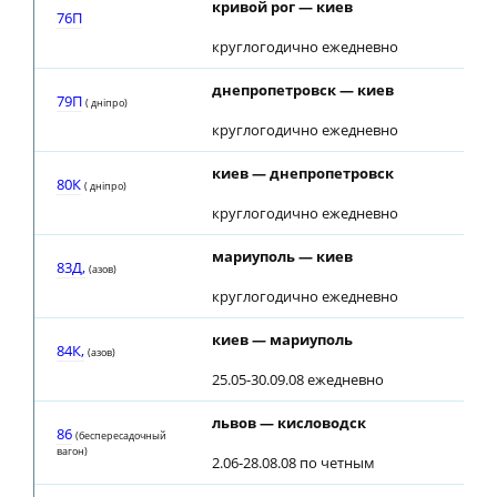
кривой рог — киев
76П
круглогодично ежедневно
днепропетровск — киев
79П
( днiпро)
круглогодично ежедневно
киев — днепропетровск
80К
( днiпро)
круглогодично ежедневно
мариуполь — киев
83Д,
(азов)
круглогодично ежедневно
киев — мариуполь
84К,
(азов)
25.05-30.09.08 ежедневно
львов — кисловодск
86
(беспересадочный
вагон)
2.06-28.08.08 по четным