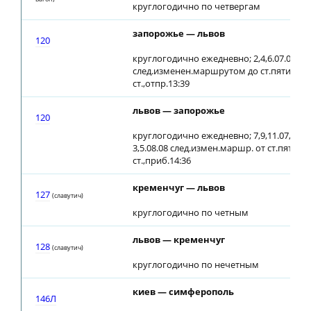
круглогодично по четвергам
запорожье — львов
120
круглогодично ежедневно; 2,4,6.07.08
след.изменен.маршрутом до ст.пятихатк
ст.,отпр.13:39
львов — запорожье
120
круглогодично ежедневно; 7,9,11.07,
3,5.08.08 след.измен.маршр. от ст.пятиха
ст.,приб.14:36
кременчуг — львов
127
(славутич)
круглогодично по четным
львов — кременчуг
128
(славутич)
круглогодично по нечетным
киев — симферополь
146Л