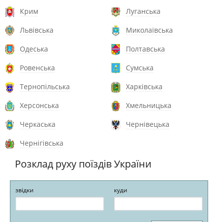
Крим
Луганська
Львівська
Миколаївська
Одеська
Полтавська
Ровенська
Сумська
Тернопільська
Харківська
Херсонська
Хмельницька
Черкаська
Чернівецька
Чернігівська
Розклад руху поїздів України
звідки
куди