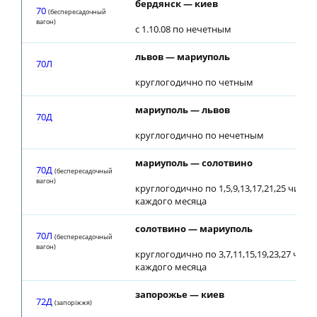
бердянск — киев
70
(беспересадочный
вагон)
с 1.10.08 по нечетным
львов — мариуполь
70Л
круглогодично по четным
мариуполь — львов
70Д
круглогодично по нечетным
мариуполь — солотвино
70Д
(беспересадочный
вагон)
круглогодично по 1,5,9,13,17,21,25 числа
каждого месяца
солотвино — мариуполь
70Л
(беспересадочный
вагон)
круглогодично по 3,7,11,15,19,23,27 числ
каждого месяца
запорожье — киев
72Д
(запорiжжя)