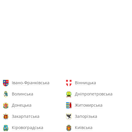
Івано-Франківська
Вінницька
Волинська
Дніпропетровська
Донецька
Житомирська
Закарпатська
Запорізька
Кіровоградська
Київська