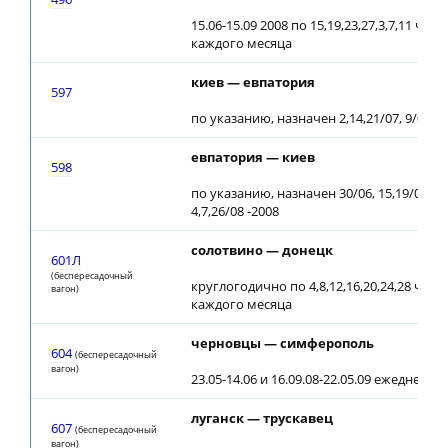
15.06-15.09 2008 по 15,19,23,27,3,7,11 чис
каждого месяца
киев — евпатория
597
по указанию, назначен 2,14,21/07, 9/08 -2
евпатория — киев
598
по указанию, назначен 30/06, 15,19/07,
4,7,26/08 -2008
солотвино — донецк
601Л
(беспересадочный
круглогодично по 4,8,12,16,20,24,28 числ
вагон)
каждого месяца
черновцы — симферополь
604
(беспересадочный
вагон)
23.05-14.06 и 16.09.08-22.05.09 ежедневно
луганск — трускавец
607
(беспересадочный
вагон)