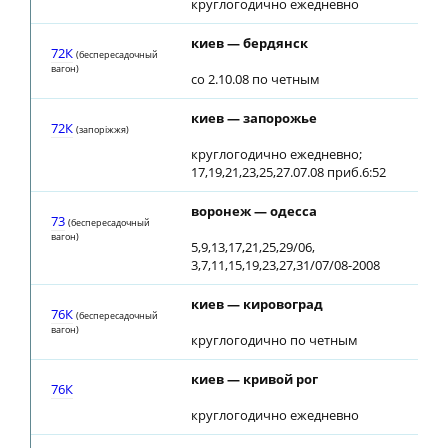
круглогодично ежедневно
киев — бердянск
72К
(беспересадочный
вагон)
со 2.10.08 по четным
киев — запорожье
72К
(запорiжжя)
круглогодично ежедневно;
17,19,21,23,25,27.07.08 приб.6:52
воронеж — одесса
73
(беспересадочный
вагон)
5,9,13,17,21,25,29/06,
3,7,11,15,19,23,27,31/07/08-2008
киев — кировоград
76К
(беспересадочный
вагон)
круглогодично по четным
киев — кривой рог
76К
круглогодично ежедневно