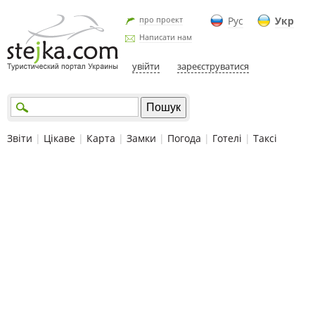
про проект
Рус
Укр
Написати нам
увійти
зареєструватися
Звіти
|
Цікаве
|
Карта
|
Замки
|
Погода
|
Готелі
|
Таксі