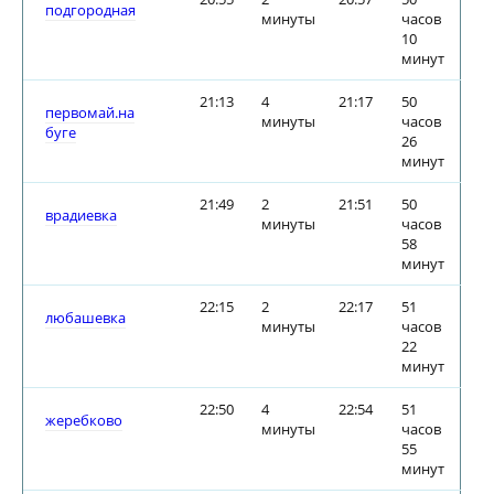
подгородная
минуты
часов
10
минут
21:13
4
21:17
50
первомай.на
минуты
часов
буге
26
минут
21:49
2
21:51
50
врадиевка
минуты
часов
58
минут
22:15
2
22:17
51
любашевка
минуты
часов
22
минут
22:50
4
22:54
51
жеребково
минуты
часов
55
минут