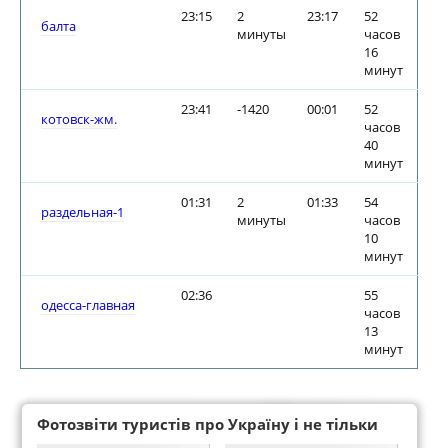
23:15
2
23:17
52
балта
минуты
часов
16
минут
23:41
-1420
00:01
52
котовск-жм.
часов
40
минут
01:31
2
01:33
54
раздельная-1
минуты
часов
10
минут
02:36
55
одесса-главная
часов
13
минут
Фотозвіти туристів про Україну і не тільки