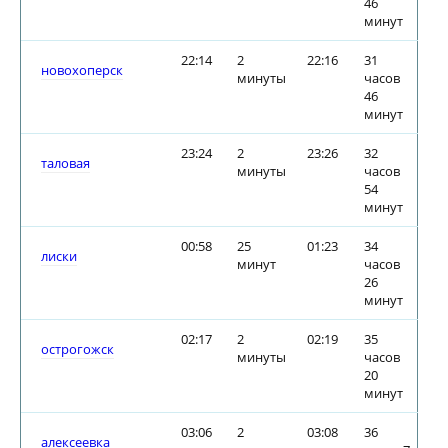
46
минут
22:14
2
22:16
31
новохоперск
минуты
часов
46
минут
23:24
2
23:26
32
таловая
минуты
часов
54
минут
00:58
25
01:23
34
лиски
минут
часов
26
минут
02:17
2
02:19
35
острогожск
минуты
часов
20
минут
03:06
2
03:08
36
алексеевка