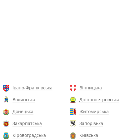
Івано-Франківська
Вінницька
Волинська
Дніпропетровська
Донецька
Житомирська
Закарпатська
Запорізька
Кіровоградська
Київська