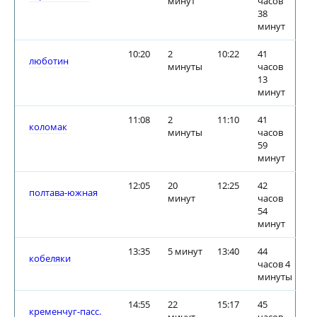
минут
часов
38
минут
10:20
2
10:22
41
люботин
минуты
часов
13
минут
11:08
2
11:10
41
коломак
минуты
часов
59
минут
12:05
20
12:25
42
полтава-южная
минут
часов
54
минут
13:35
5 минут
13:40
44
кобеляки
часов 4
минуты
14:55
22
15:17
45
кременчуг-пасс.