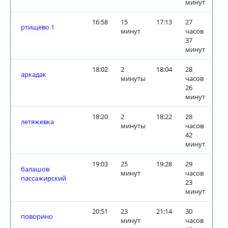
минут
16:58
15
17:13
27
ртищево 1
минут
часов
37
минут
18:02
2
18:04
28
аркадак
минуты
часов
26
минут
18:20
2
18:22
28
летяжевка
минуты
часов
42
минут
19:03
25
19:28
29
балашов
минут
часов
пассажирский
23
минут
20:51
23
21:14
30
поворино
минут
часов