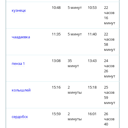
10:48
5 минут
10:53
22
кузнецк
часов
16
минут
11:35
5 минут
11:40
22
чаадаевка
часов
58
минут
13:08
35
13:43
24
пенза 1
минут
часов
26
минут
15:16
2
15:18
25
колышлей
минуты
часов
59
минут
15:59
2
16:01
26
сердобск
минуты
часов
40