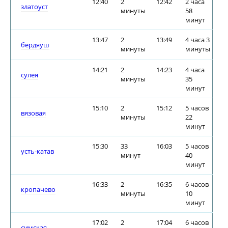
12:40
2
12:42
2 часа
златоуст
минуты
58
минут
13:47
2
13:49
4 часа 3
бердяуш
минуты
минуты
14:21
2
14:23
4 часа
сулея
минуты
35
минут
15:10
2
15:12
5 часов
вязовая
минуты
22
минут
15:30
33
16:03
5 часов
усть-катав
минут
40
минут
16:33
2
16:35
6 часов
кропачево
минуты
10
минут
17:02
2
17:04
6 часов
симская