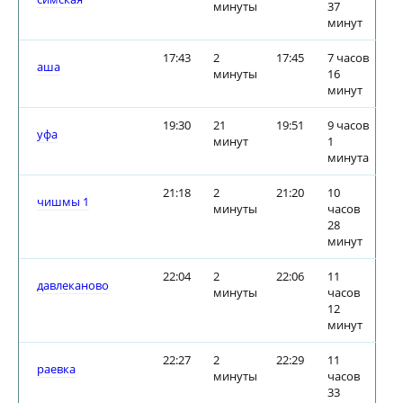
минуты
37
минут
17:43
2
17:45
7 часов
аша
минуты
16
минут
19:30
21
19:51
9 часов
уфа
минут
1
минута
21:18
2
21:20
10
чишмы 1
минуты
часов
28
минут
22:04
2
22:06
11
давлеканово
минуты
часов
12
минут
22:27
2
22:29
11
раевка
минуты
часов
33