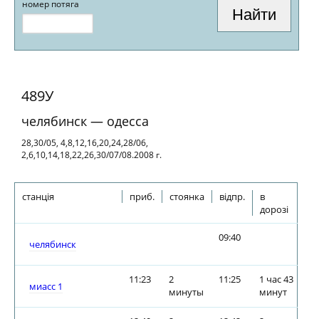
номер потяга
489У
челябинск — одесса
28,30/05, 4,8,12,16,20,24,28/06,
2,6,10,14,18,22,26,30/07/08.2008 г.
станція
приб.
стоянка
відпр.
в
дорозі
09:40
челябинск
11:23
2
11:25
1 час 43
миасс 1
минуты
минут