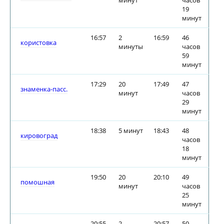
минут
часов
19
минут
16:57
2
16:59
46
користовка
минуты
часов
59
минут
17:29
20
17:49
47
знаменка-пасс.
минут
часов
29
минут
18:38
5 минут
18:43
48
кировоград
часов
18
минут
19:50
20
20:10
49
помошная
минут
часов
25
минут
20:55
2
20:57
50