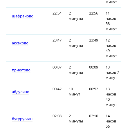
минут
22:54
2
22:56
11
шафраново
минуты
часов
58
минут
23:47
2
23:49
12
аксаково
минуты
часов
49
минут
00:07
2
00:09
13
приютово
минуты
часов 7
минут
00:42
10
00:52
13
абдулино
минут
часов
40
минут
02:08
2
02:10
14
бугуруслан
минуты
часов
56