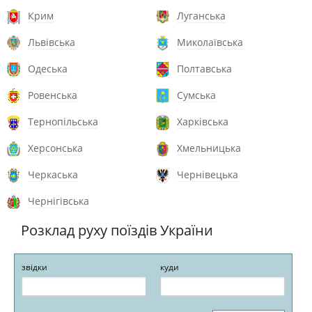
Крим
Луганська
Львівська
Миколаївська
Одеська
Полтавська
Ровенська
Сумська
Тернопільська
Харківська
Херсонська
Хмельницька
Черкаська
Чернівецька
Чернігівська
Розклад руху поїздів України
звідки
куди