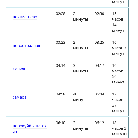
минут
02:28
2
02:30
15
похвистнево
минуты
часов
14
минут
03:23
2
03:25
16
новоотрадная
минуты
часов 7
минут
04:14
3
04:17
16
кинель
минуты
часов
56
минут
04:58
46
05:44
17
самара
минут
часов
37
минут
06:10
2
06:12
18
новокуйбышевск
минуты
часов 3
ая
минуты