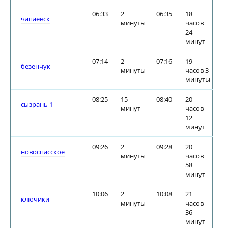
06:33
2
06:35
18
чапаевск
минуты
часов
24
минут
07:14
2
07:16
19
безенчук
минуты
часов 3
минуты
08:25
15
08:40
20
сызрань 1
минут
часов
12
минут
09:26
2
09:28
20
новоспасское
минуты
часов
58
минут
10:06
2
10:08
21
ключики
минуты
часов
36
минут