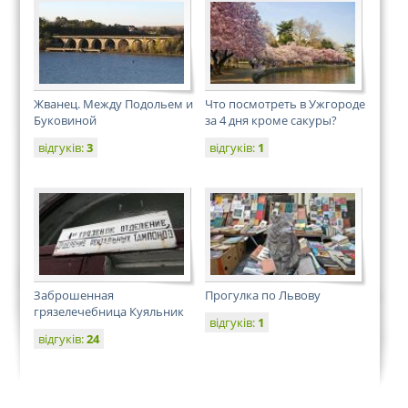
Жванец. Между Подольем и
Что посмотреть в Ужгороде
Буковиной
за 4 дня кроме сакуры?
відгуків:
3
відгуків:
1
Заброшенная
Прогулка по Львову
грязелечебница Куяльник
відгуків:
1
відгуків:
24