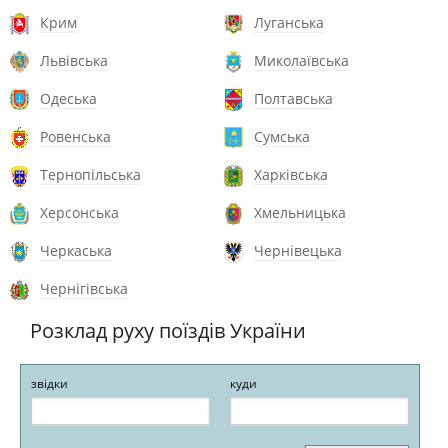
Крим
Луганська
Львівська
Миколаївська
Одеська
Полтавська
Ровенська
Сумська
Тернопільська
Харківська
Херсонська
Хмельницька
Черкаська
Чернівецька
Чернігівська
Розклад руху поїздів України
звідки
куди