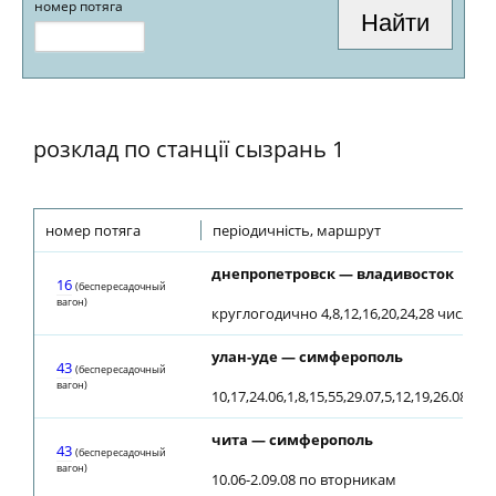
номер потяга
розклад по станції сызрань 1
номер потяга
періодичність, маршрут
днепропетровск — владивосток
16
(беспересадочный
вагон)
круглогодично 4,8,12,16,20,24,28 числа 
улан-уде — симферополь
43
(беспересадочный
вагон)
10,17,24.06,1,8,15,55,29.07,5,12,19,26.08,21.
чита — симферополь
43
(беспересадочный
вагон)
10.06-2.09.08 по вторникам