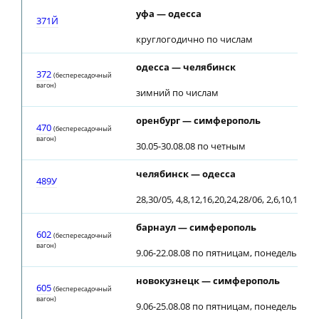
уфа — одесса
371Й
круглогодично по числам
одесса — челябинск
372
(беспересадочный
вагон)
зимний по числам
оренбург — симферополь
470
(беспересадочный
вагон)
30.05-30.08.08 по четным
челябинск — одесса
489У
28,30/05, 4,8,12,16,20,24,28/06, 2,6,10,14,18
барнаул — симферополь
602
(беспересадочный
вагон)
9.06-22.08.08 по пятницам, понедельника
новокузнецк — симферополь
605
(беспересадочный
вагон)
9.06-25.08.08 по пятницам, понедельника