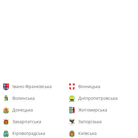
Івано-Франківська
Вінницька
Волинська
Дніпропетровська
Донецька
Житомирська
Закарпатська
Запорізька
Кіровоградська
Київська