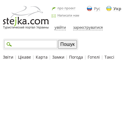
про проект
Рус
Укр
Написати нам
увійти
зареєструватися
Звіти
|
Цікаве
|
Карта
|
Замки
|
Погода
|
Готелі
|
Таксі