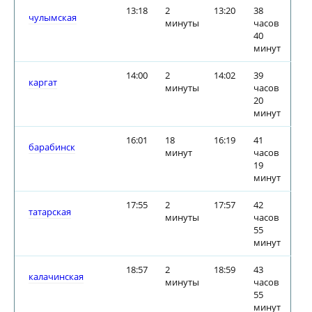
13:18
2
13:20
38
чулымская
минуты
часов
40
минут
14:00
2
14:02
39
каргат
минуты
часов
20
минут
16:01
18
16:19
41
барабинск
минут
часов
19
минут
17:55
2
17:57
42
татарская
минуты
часов
55
минут
18:57
2
18:59
43
калачинская
минуты
часов
55
минут