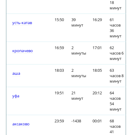
18
минут
15:50
39
16:29
61
усть-катав
минут
часов
36
минут
16:59
2
17:01
62
кропачево
минуты
часов 6
минут
18:03
2
18:05
63
аша
минуты
часов 8
минут
19:51
21
20:12
64
уфа
минут
часов
54
минут
23:59
-1438
00:01
68
аксаково
часов
41