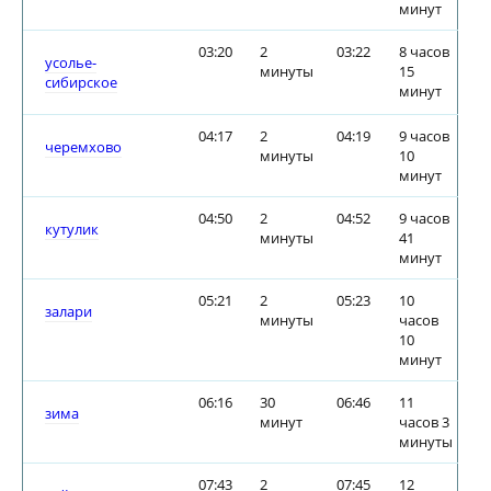
минут
03:20
2
03:22
8 часов
усолье-
минуты
15
сибирское
минут
04:17
2
04:19
9 часов
черемхово
минуты
10
минут
04:50
2
04:52
9 часов
кутулик
минуты
41
минут
05:21
2
05:23
10
залари
минуты
часов
10
минут
06:16
30
06:46
11
зима
минут
часов 3
минуты
07:43
2
07:45
12