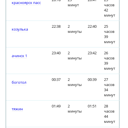
красноярск пасс
минут
часов
42
минут
22:38
2
22:40
25
козулька
минуты
часов
39
минут
23:40
2
23:42
26
ачинск 1
минуты
часов
39
минут
00:37
2
00:39
27
боготол
минуты
часов
34
минут
01:49
2
01:51
28
тяжин
минуты
часов
44
минут