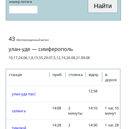
номер потяга
43
(беспересадочный вагон)
улан-уде — симферополь
10,17,24.06,1,8,15,55,29.07,5,12,19,26.08,21.09.08
станція
приб.
стоянка
відпр.
в
дорозі
12:58
улан-удэ пасс
14:08
2
14:10
1 час 10
селенга
минуты
минут
14:28
2
14:30
1 час 28
тимлюй