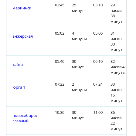
02:45
25
03:10
29
мариинск
минут
часов
38
минут
05:02
4
05:06
31
анжерская
минуты
часов
30
минут
05:40
30
06:10
32
тайга
минут
часов 4
минуты
07:22
2
07:24
33
юрга 1
минуты
часов
16
минут
10:30
30
11:00
36
новосибирск-
минут
часов
главный
22
минут