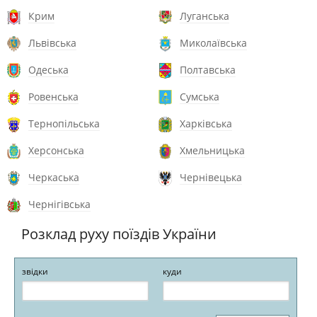
Крим
Луганська
Львівська
Миколаївська
Одеська
Полтавська
Ровенська
Сумська
Тернопільська
Харківська
Херсонська
Хмельницька
Черкаська
Чернівецька
Чернігівська
Розклад руху поїздів України
звідки
куди