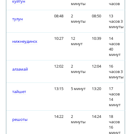
куйтун
минуты
часов
08:48
2
08:50
13
тулун
минуты
часов 3
минуты
10:27
12
10:39
14
нижнеудинск
минут
часов
40
минут
12:02
2
12:04
16
алзамай
минуты
часов 3
минуты
13:15
5 минут
13:20
17
тайшет
часов
14
минут
14:22
2
14:24
18
решоты
минуты
часов
16
минут