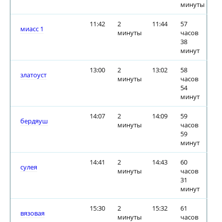
минуты
11:42
2
11:44
57
миасс 1
минуты
часов
38
минут
13:00
2
13:02
58
златоуст
минуты
часов
54
минут
14:07
2
14:09
59
бердяуш
минуты
часов
59
минут
14:41
2
14:43
60
сулея
минуты
часов
31
минут
15:30
2
15:32
61
вязовая
минуты
часов