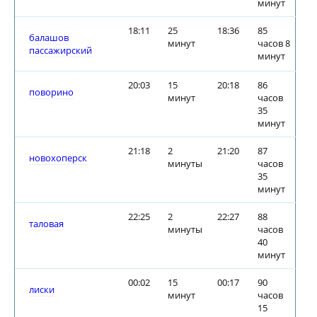
минут
18:11
25
18:36
85
балашов
минут
часов 8
пассажирский
минут
20:03
15
20:18
86
поворино
минут
часов
35
минут
21:18
2
21:20
87
новохоперск
минуты
часов
35
минут
22:25
2
22:27
88
таловая
минуты
часов
40
минут
00:02
15
00:17
90
лиски
минут
часов
15