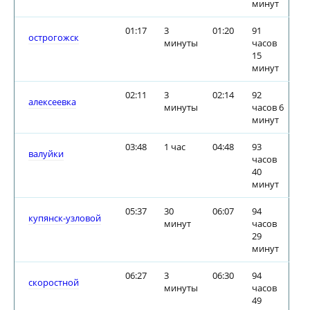
минут
01:17
3
01:20
91
острогожск
минуты
часов
15
минут
02:11
3
02:14
92
алексеевка
минуты
часов 6
минут
03:48
1 час
04:48
93
валуйки
часов
40
минут
05:37
30
06:07
94
купянск-узловой
минут
часов
29
минут
06:27
3
06:30
94
скоростной
минуты
часов
49