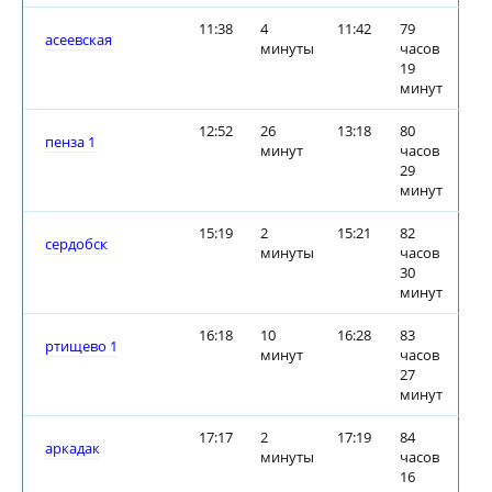
11:38
4
11:42
79
асеевская
минуты
часов
19
минут
12:52
26
13:18
80
пенза 1
минут
часов
29
минут
15:19
2
15:21
82
сердобск
минуты
часов
30
минут
16:18
10
16:28
83
ртищево 1
минут
часов
27
минут
17:17
2
17:19
84
аркадак
минуты
часов
16