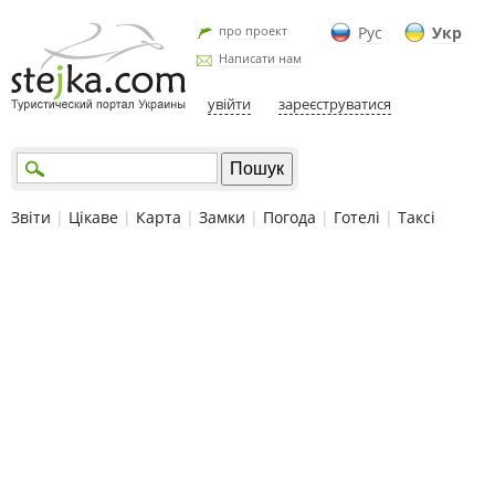
про проект
Рус
Укр
Написати нам
увійти
зареєструватися
Звіти
|
Цікаве
|
Карта
|
Замки
|
Погода
|
Готелі
|
Таксі