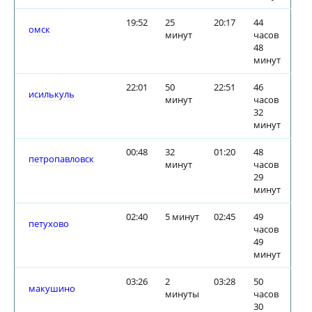
19:52
25
20:17
44
омск
минут
часов
48
минут
22:01
50
22:51
46
исилькуль
минут
часов
32
минут
00:48
32
01:20
48
петропавловск
минут
часов
29
минут
02:40
5 минут
02:45
49
петухово
часов
49
минут
03:26
2
03:28
50
макушино
минуты
часов
30