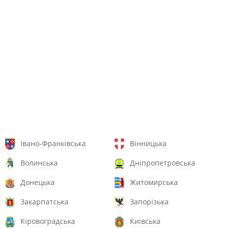
Івано-Франківська
Вінницька
Волинська
Дніпропетровська
Донецька
Житомирська
Закарпатська
Запорізька
Кіровоградська
Київська