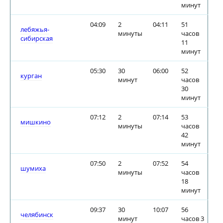
минут
04:09
2
04:11
51
лебяжья-
минуты
часов
сибирская
11
минут
05:30
30
06:00
52
курган
минут
часов
30
минут
07:12
2
07:14
53
мишкино
минуты
часов
42
минут
07:50
2
07:52
54
шумиха
минуты
часов
18
минут
09:37
30
10:07
56
челябинск
минут
часов 3