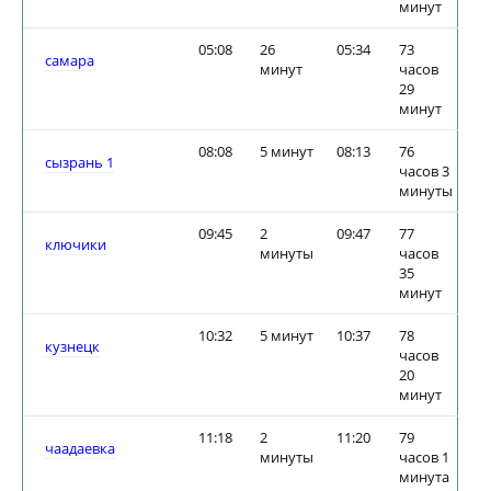
минут
05:08
26
05:34
73
самара
минут
часов
29
минут
08:08
5 минут
08:13
76
сызрань 1
часов 3
минуты
09:45
2
09:47
77
ключики
минуты
часов
35
минут
10:32
5 минут
10:37
78
кузнецк
часов
20
минут
11:18
2
11:20
79
чаадаевка
минуты
часов 1
минута