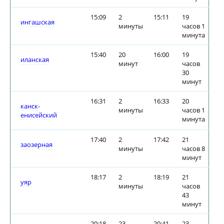
15:09
2
15:11
19
ингашская
минуты
часов 1
минута
15:40
20
16:00
19
иланская
минут
часов
30
минут
16:31
2
16:33
20
канск-
минуты
часов 1
енисейский
минута
17:40
2
17:42
21
заозерная
минуты
часов 8
минут
18:17
2
18:19
21
уяр
минуты
часов
43
минут
20:18
23
20:41
23