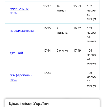
15:37
16
15:53
102
мелитополь-
минут
часов
пасс.
52
минут
16:55
2
16:57
103
новоалексеевка
минуты
часов
54
минут
17:44
5 минут
17:49
104
джанкой
часов
41
минут
19:23
106
симферополь-
часов
пасс.
15
минут
Цікаві місця України