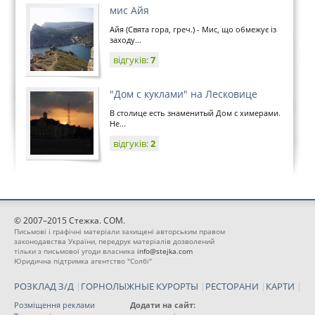
мис Айя
Айя (Свята гора, греч.) - Мис, що обмежує із
заходу...
відгуків:
7
"Дом с куклами" на Лесковице
В столице есть знаменитый Дом с химерами.
Не...
відгуків:
2
© 2007–2015 Стежка. COM.
Письмові і графічні матеріали захищені авторським правом
законодавства України, передрук матеріалів дозволений
тільки з письмової угоди власника
info@stejka.com
Юридична підтримка агентство "Солбі"
РОЗКЛАД З/Д
|
ГОРНОЛЫЖНЫЕ КУРОРТЫ
|
РЕСТОРАНИ
|
КАРТИ
|
Розміщення реклами
Додати на сайт: