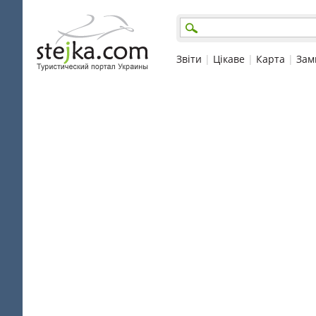
Звіти
|
Цікаве
|
Карта
|
Зам