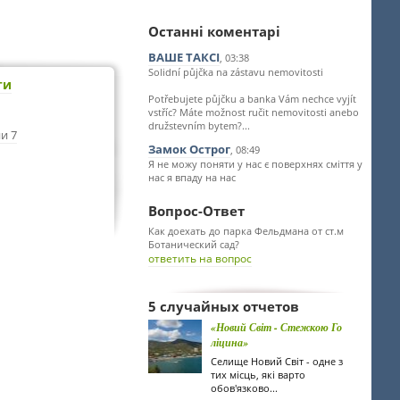
Останні коментарі
ВАШЕ ТАКСІ
, 03:38
Solidní půjčka na zástavu nemovitosti
ти
Potřebujete půjčku a banka Vám nechce vyjít
vstříc? Máte možnost ručit nemovitosti anebo
družstevním bytem?...
и 7
Замок Острог
, 08:49
Я не можу поняти у нас є поверхнях сміття у
нас я впаду на нас
Вопрос-Ответ
Как доехать до парка Фельдмана от ст.м
Ботанический сад?
ответить на вопрос
5 случайных отчетов
«Новий Світ - Стежкою Го
ліцина»
Селище Новий Світ - одне з
тих місць, які варто
обов'язково...