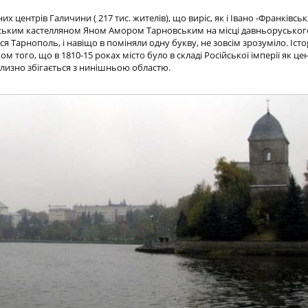
х центрів Галичини ( 217 тис. жителів), що виріс, як і Івано -Франківськ,
івським кастелляном Яном Амором Тарновським на місці давньорусько
я Тарнополь, і навіщо в поміняли одну букву, не зовсім зрозуміло. Істор
ом того, що в 1810-15 роках місто було в складі Російської імперії як ц
лизно збігається з нинішньою областю.