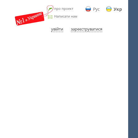
про проект
Рус
Укр
Написати нам
увійти
зареєструватися