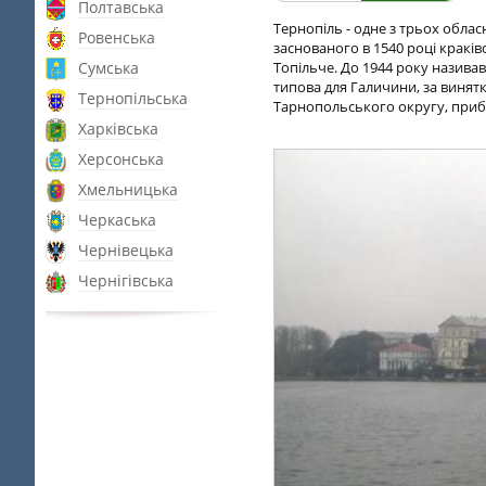
Полтавська
Тернопіль - одне з трьох обласни
Ровенська
заснованого в 1540 році крак
Сумська
Топільче. До 1944 року називавс
типова для Галичини, за винятк
Тернопільська
Тарнопольського округу, приб
Харківська
Херсонська
Хмельницька
Черкаська
Чернівецька
Чернігівська