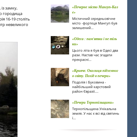
«Печерне місто Мангуп-Кал
 із замку,
е»
го городища
ія 16-19 століть
Містичний середньовічне
місто -фортеця Мангуп був
ентр невеликого
залишений...
«Одеса : пам'ятки і не тіль
ки»
Цього літа я був в Одесі два
рази. Настав час згадати
прекрасні...
«Кривче. Околиця підземног
о світу. Похід в печери»
Подолія і Буковина -
найбільший карстовий
район Євразії....
«Печери Тернопільщини»
Тернопільщина Унікальна
земля. У нас є всі від святинь
ї...