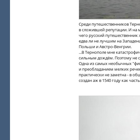
Среди путешественников Терно
в сложившей репутации. И на 
чего русский путешественник ж
едва ли не лучшим на Западен
Польши и Австро-Венгрии.
...В Тернополе мне катастрофи
сильным дождём. Поэтому не су
Одна из самых необычных "фиш
и преобладанием мелких речек
практически не заметна - в об
создан аж в 1540 году как час