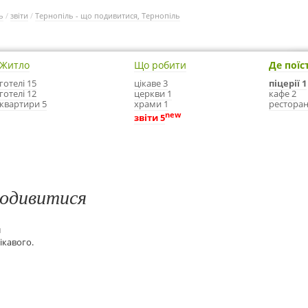
ь
/
звіти
/
Тернопіль - що подивитися, Тернопіль
Житло
Що робити
Де поїс
готелі 15
цікаве 3
піцерії 1
готелі 12
церкви 1
кафе 2
квартири 5
храми 1
ресторан
new
звіти 5
подивитися
и
ікавого.