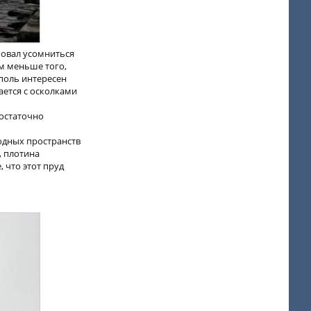
бовал усомниться
ём меньше того,
ополь интересен
ается с осколками
достаточно
одных пространств
, плотина
 что этот пруд