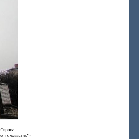
Справа -
е "головастик" -