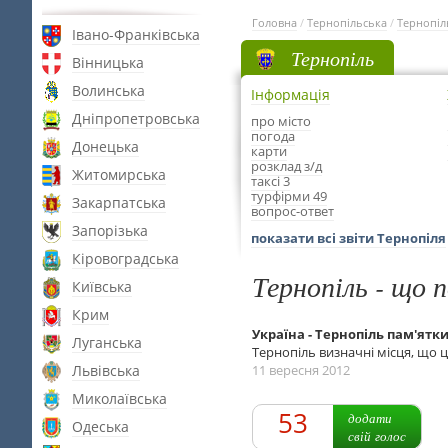
Головна
/
Тернопільська
/
Тернопіл
Івано-Франківська
Тернопіль
Вінницька
Волинська
Інформація
Дніпропетровська
про місто
погода
Донецька
карти
розклад з/д
Житомирська
таксі 3
турфірми 49
Закарпатська
вопрос-ответ
Запорізька
показати всі звіти Тернопіля
Кіровоградська
Тернопіль - що 
Київська
Крим
Україна - Тернопіль пам'ятк
Луганська
Тернопіль визначні місця, що ц
Львівська
11 вересня 2012
Миколаївська
53
додати
Одеська
свій голос