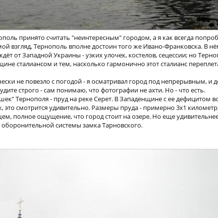
поль принято считать "неинтересным" городом, а я как всегда попро
мой взгляд, Тернополь вполне достоин того же Ивано-Франковска. В н
дёт от Западной Украины - узких улочек, костелов, сецессии; но Терн
щине сталиансом и тем, насколько гармонично этот сталианс переплет
чески не повезло с погодой - я осматривал город под непрерывным, и 
дите строго - сам понимаю, что фотографии не ахти. Но - что есть.
ек" Тернополя - пруд на реке Серет. В Западенщине с ее дефицитом в
, это смотрится удивительно. Размеры пруда - примерно 3х1 километр
щем, полное ощущение, что город стоит на озере. Но еще удивительнее,
ть оборонительной системы замка Тарновского.