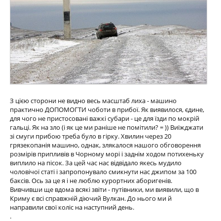
З цією сторони не видно весь масштаб лиха - машино
практично ДОПОМОГТИ чоботи в прибої. Як виявилося, єдине,
для чого не пристосовані важкі субари - це для їзди по мокрій
гальці. Як на зло (і як це ми раніше не помітили? = )) Виїжджати
зі смуги прибою треба було в гірку. Хвилин через 20
грязекопанія машино, однак, злякалося нашого обговорення
розмірів припливів в Чорному морі і заднім ходом потихеньку
виплило на пісок. За цей час нас відвідало якесь мудило
чоловічої статі і запропонувало смикнути нас джипом за 100
баксів. Ось за це я і не люблю курортних аборигенів.
Вивчивши ще вдома всякі звіти - путівники, ми виявили, що в
Криму є всі справжній діючий Вулкан. До нього ми й
направили свої коліс на наступний день.
.