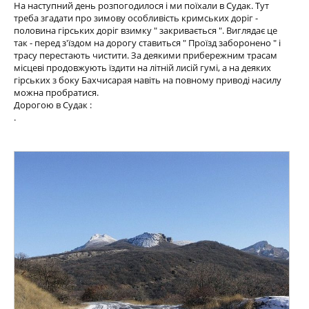
На наступний день розпогодилося і ми поїхали в Судак. Тут
треба згадати про зимову особливість кримських доріг -
половина гірських доріг взимку " закривається ". Виглядає це
так - перед з'їздом на дорогу ставиться " Проїзд заборонено " і
трасу перестають чистити. За деякими прибережним трасам
місцеві продовжують їздити на літній лисій гумі, а на деяких
гірських з боку Бахчисарая навіть на повному приводі насилу
можна пробратися.
Дорогою в Судак :
.