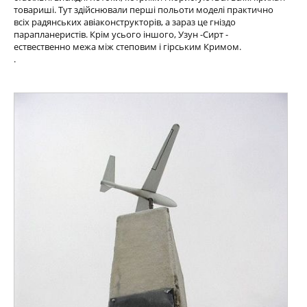
товариші. Тут здійснювали перші польоти моделі практично
всіх радянських авіаконструкторів, а зараз це гніздо
парапланеристів. Крім усього іншого, Узун -Сирт -
ествественно межа між степовим і гірським Кримом.
.