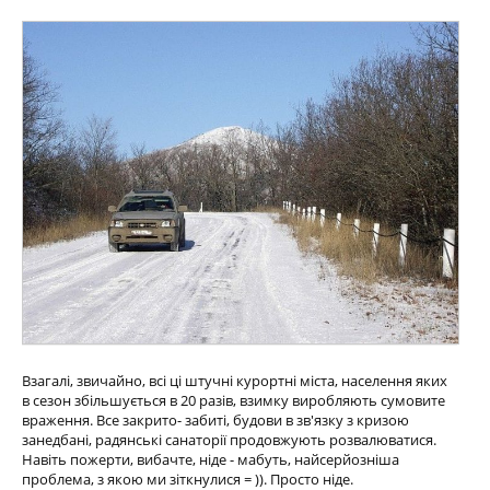
Взагалі, звичайно, всі ці штучні курортні міста, населення яких
в сезон збільшується в 20 разів, взимку виробляють сумовите
враження. Все закрито- забиті, будови в зв'язку з кризою
занедбані, радянські санаторії продовжують розвалюватися.
Навіть пожерти, вибачте, ніде - мабуть, найсерйозніша
проблема, з якою ми зіткнулися = )). Просто ніде.