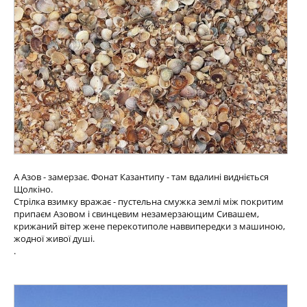
А Азов - замерзає. Фонат Казантипу - там вдалині видніється
Щолкіно.
Стрілка взимку вражає - пустельна смужка землі між покритим
припаєм Азовом і свинцевим незамерзающим Сивашем,
крижаний вітер жене перекотиполе наввипередки з машиною,
жодної живої душі.
.