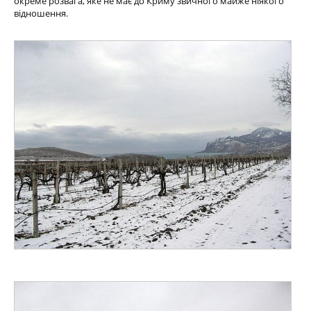
окреме розвага, яке не має до Криму звичного майже ніякого
відношення.