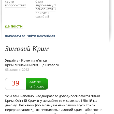
карти
бази
вопрос-ответ
відпочинку 1
пансіонати 3
приватні
садиби 5
Де поїсти
показати всі звіти Коктебеля
Зимовий Крим
Україна - Крим пам'ятки
Крим визначні місця, що цікавого.
03 жовтня 2012
39
додати
свій голос
Усім вам, напевно, неодноразово доводилося бачити Літній
Крим, Осінній Крим (ну це майже те ж саме, що і Літній ), а
декому і Весняний (по- моєму це найкращий з усіх трьох
перерахованих =)). Як виявилося, Зимовий Крим - абсолютно