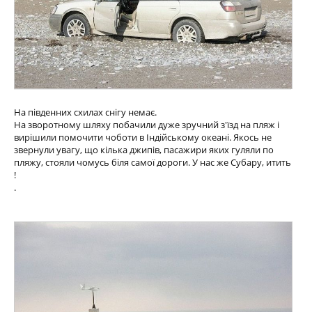
На південних схилах снігу немає.
На зворотному шляху побачили дуже зручний з'їзд на пляж і
вирішили помочити чоботи в Індійському океані. Якось не
звернули увагу, що кілька джипів, пасажири яких гуляли по
пляжу, стояли чомусь біля самої дороги. У нас же Субару, итить
!
.