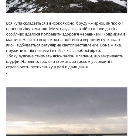
Вся купа складається з високоякісної бруду - жирної, липкою і
напевно лікувальною. Ми угваздалісь в ній з голови до ніг,
особливо вдалося поправити здоров'я черевикам і коврикам в
машині. На фото вгорі можна побачити вершину вулкана, з
якої і відбувається регулярне светопреставление. Вона м'яка,
пружинить під ногами і в ній є якісь глибокі дірки.
Збоку вулкана стирчать якісь залізні клапани, що закривають
шурфи. Напевно, геологи стежать за тиском усередині і
стравлюють потихеньку в разі підвищення...
.