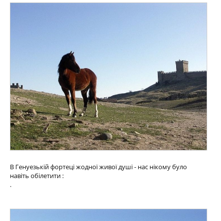
В Генуезькій фортеці жодної живої душі - нас нікому було
навіть обілетити :
.