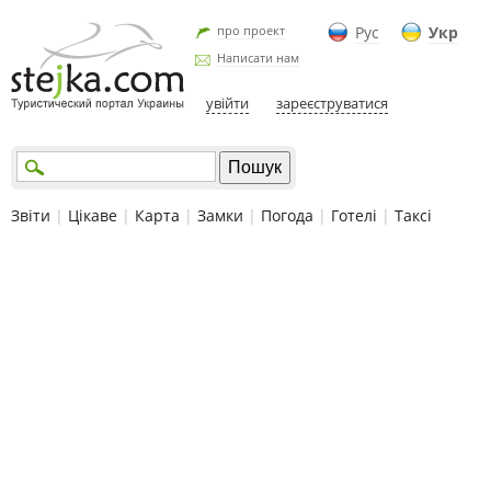
про проект
Рус
Укр
Написати нам
увійти
зареєструватися
Звіти
|
Цікаве
|
Карта
|
Замки
|
Погода
|
Готелі
|
Таксі