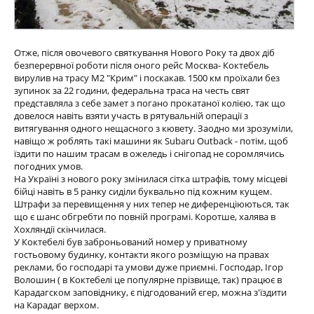
Отже, після овочевого святкування Нового Року та двох діб
безперервної роботи після оного рейс Москва- Коктебель
вирулив на трасу М2 "Крим" і поскакав. 1500 км проїхали без
зупинок за 22 години, федеральна траса на честь свят
представляла з себе замет з погано прокатаної колією, так що
довелося навіть взяти участь в рятувальній операції з
витягування одного нещасного з кювету. Заодно ми зрозуміли,
навіщо ж роблять такі машини як Subaru Outback - потім, щоб
їздити по нашим трасам в ожеледь і снігопад не соромлячись
погодних умов.
На Україні з нового року змінилася сітка штрафів, тому місцеві
бійці навіть в 5 ранку сиділи буквально під кожним кущем.
Штрафи за перевищення у них тепер не диференціюються, так
що є шанс обгребти по повній програмі. Коротше, халява в
Хохляндії скінчилася.
У Коктебелі був заброньований номер у приватному
гостьовому будинку, контакти якого розміщую на правах
реклами, бо господарі та умови дуже приємні. Господар, Ігор
Волошин ( в Коктебелі це популярне прізвище, так) працює в
Карадагском заповіднику, є підгодований єгер, можна з'їздити
на Карадаг верхом.