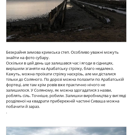
Безкрайня зимова кримська степ. Особливо уважні можуть
знайти на фото субару.
Оскільки в цей день ще залишався час і ягоди в сідницях,
вирішили зганяти на Арабатську стрілку, благо недалеко.
Кажуть, можна проїхати стрілку наскрізь, але ми дісталися
тільки до Соляного. По дорозі можна полазити по Арабатській
фортеці, але там крім ровів вже практично нічого не
залишилося. У Соляному, як можна здогадатися з назви,
роблять сіль. Точніше, робили. Залишки виробництва у вигляді
розділеної на квадрати прибережній частині Сиваша можна
побачити й зараз.
.