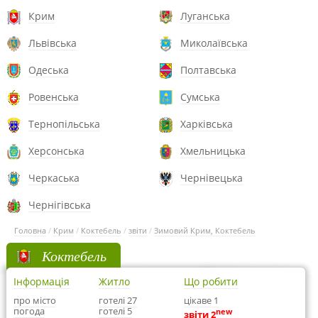
Крим
Луганська
Львівська
Миколаївська
Одеська
Полтавська
Ровенська
Сумська
Тернопільська
Харківська
Херсонська
Хмельницька
Черкаська
Чернівецька
Чернігівська
Головна
/
Крим
/
Коктебель
/
звіти
/
Зимовий Крим, Коктебель
Коктебель
Інформація
Житло
Що робити
про місто
готелі 27
цікаве 1
погода
готелі 5
new
звіти 2