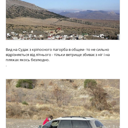
Вид на Судак з кріпосного пагорба в общем- то не сильно
відрізняється від літнього - тільки ветрище збиває з ніг і на
пляжах якось безлюдно.
.