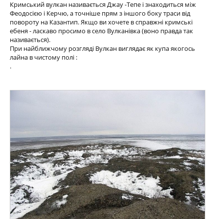
Кримський вулкан називається Джау -Тепе і знаходиться між
Феодосією і Керчю, а точніше прям з іншого боку траси від
повороту на Казантип. Якщо ви хочете в справжні кримські
ебеня - ласкаво просимо в село Вулканівка (воно правда так
називається).
При найближчому розгляді Вулкан виглядає як купа якогось
лайна в чистому полі :
.