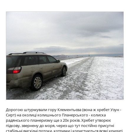
Дорогою штурмували гору Клементьєва (вона ж хребет Узун -
Сирт) на околиці колишнього Планерського - колиска
радянського планеризму ще з 20х років. Хребет утворює
підкову, звернену до моря, через що тут постійно присутні
стабільні висхідні потоки, котрими і користуються всякі крилаті