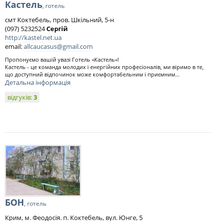
Кастель
, готель
смт Коктебель, пров. Шкільний, 5-н
(097) 5232524
Сергій
http://kastel.net.ua
email:
allcaucasus@gmail.com
Пропонуємо вашій увазі Готель «Кастель»!
Кастель - це команда молодих і енергійних професіоналів, ми віримо в те,
що доступний відпочинок може комфортабельним і приємним...
Детальна інформація
відгуків:
3
БОН
, готель
Крим, м. Феодосія. п. Коктебель, вул. Юнге, 5