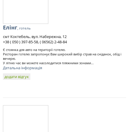
Елінг
, готель
смт Коктебель, вул. Набережна, 12
+38 ( 050 ) 397-85-58, ( 06562) 2-48-84
Є стоянка для авто на території готелю.
Ресторан готелю запропонує Вам широкий вибір страв на сніданок, обід і
вечерю.
У літню час ви можете насолодитися пляжними зонами...
Детальна інформація
додати відгук