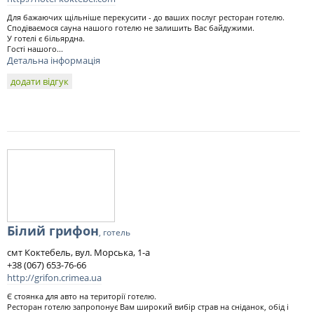
Для бажаючих щільніше перекусити - до ваших послуг ресторан готелю.
Сподіваємося сауна нашого готелю не залишить Вас байдужими.
У готелі є більярдна.
Гості нашого...
Детальна інформація
додати відгук
Білий грифон
, готель
смт Коктебель, вул. Морська, 1-а
+38 (067) 653-76-66
http://grifon.crimea.ua
Є стоянка для авто на території готелю.
Ресторан готелю запропонує Вам широкий вибір страв на сніданок, обід і