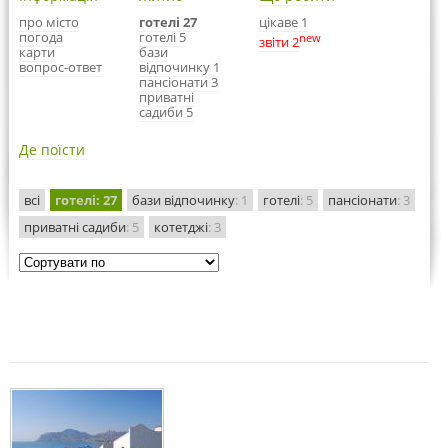
про місто
готелі 27
цікаве 1
погода
готелі 5
new
звіти 2
карти
бази
вопрос-ответ
відпочинку 1
пансіонати 3
приватні
садиби 5
Де поїсти
всі
готелі
: 27
бази відпочинку
: 1
готелі
: 5
пансіонати
: 3
приватні садиби
: 5
котетджі
: 3