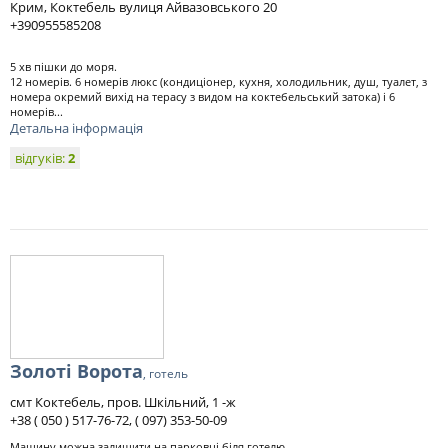
Крим, Коктебель вулиця Айвазовського 20
+390955585208
5 хв пішки до моря.
12 номерів. 6 номерів люкс (кондиціонер, кухня, холодильник, душ, туалет, з
номера окремий вихід на терасу з видом на коктебельський затока) і 6
номерів...
Детальна інформація
відгуків:
2
Золоті Ворота
, готель
смт Коктебель, пров. Шкільний, 1 -ж
+38 ( 050 ) 517-76-72, ( 097) 353-50-09
Машину можна залишити на парковці біля готелю.