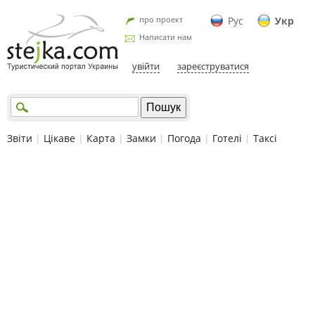
про проект
Рус
Укр
Написати нам
увійти
зареєструватися
Звіти
|
Цікаве
|
Карта
|
Замки
|
Погода
|
Готелі
|
Таксі