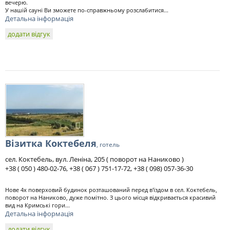
вечерю.
У нашій сауні Ви зможете по-справжньому розслабитися...
Детальна інформація
додати відгук
Візитка Коктебеля
, готель
сел. Коктебель, вул. Леніна, 205 ( поворот на Наниково )
+38 ( 050 ) 480-02-76, +38 ( 067 ) 751-17-72, +38 ( 098) 057-36-30
Нове 4х поверховий будинок розташований перед в'їздом в сел. Коктебель,
поворот на Наниково, дуже помітно. З цього місця відкривається красивий
вид на Кримські гори...
Детальна інформація
додати відгук