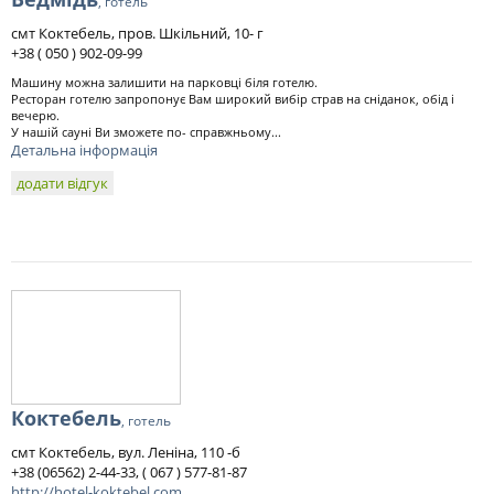
, готель
смт Коктебель, пров. Шкільний, 10- г
+38 ( 050 ) 902-09-99
Машину можна залишити на парковці біля готелю.
Ресторан готелю запропонує Вам широкий вибір страв на сніданок, обід і
вечерю.
У нашій сауні Ви зможете по- справжньому...
Детальна інформація
додати відгук
Коктебель
, готель
смт Коктебель, вул. Леніна, 110 -б
+38 (06562) 2-44-33, ( 067 ) 577-81-87
http://hotel-koktebel.com