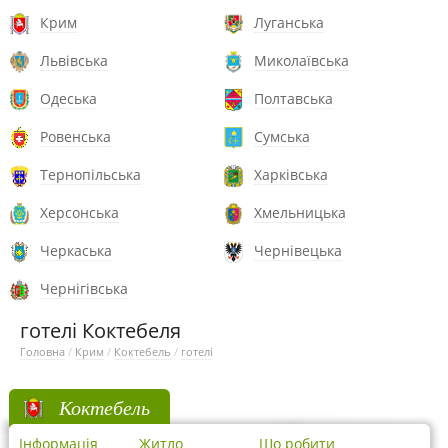
Крим
Луганська
Львівська
Миколаївська
Одеська
Полтавська
Ровенська
Сумська
Тернопільська
Харківська
Херсонська
Хмельницька
Черкаська
Чернівецька
Чернігівська
готелі Коктебеля
Головна
/
Крим
/
Коктебель
/
готелі
Коктебель
Інформація
Житло
Що робити