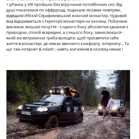
< pРанок у Иб пройшло без втручання потойбічних сил. Від
душі покаталися по оффрроад, подихали лісовим повітрям,
відвідали Ибскій Серафимівський жіночий монастир. Чудовий
вид відкривається з території монастиря на околиці. Побачене
викликає змішані почуття - з одного боку абсолютне єднання з
природою, спокій всередині, а з іншого боку, замислюєшся -
який же витримкою треба володіти, щоб присвятити себе
життя в монастирі, де немає звичного комфорту, інтернету... Та
що там інтернет & ndash ; навіть магазинів в околиці немає !
.