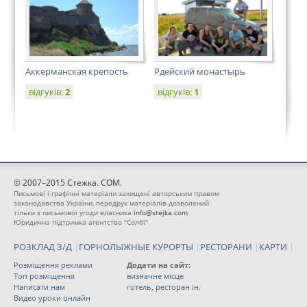
Аккерманская крепость
Рдейский монастырь
відгуків:
2
відгуків:
1
© 2007–2015 Стежка. COM.
Письмові і графічні матеріали захищені авторським правом
законодавства України, передрук матеріалів дозволений
тільки з письмової угоди власника
info@stejka.com
Юридична підтримка агентство "Солбі"
РОЗКЛАД З/Д
|
ГОРНОЛЫЖНЫЕ КУРОРТЫ
|
РЕСТОРАНИ
|
КАРТИ
|
Розміщення реклами
Додати на сайт:
Топ розміщення
визначне місце
Написати нам
готель, ресторан ін.
Видео уроки онлайн