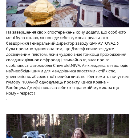
На завершення своїх спостережень хочу додати, що особисто
мені було цікаво, як поведе себе в умовах реального
бездоріжжя Генеральний директор заводу GM- AVTOVAZ. Я
була приємно здивована тим, що Джефф виявився дуже
досвідченим пілотом, який чудово знає тонкощі проходження
складних ділянок оффрроад і, звичайно ж, знає про всі
особливості автомобіля ChevroletNIVA. А як людина, він володіє
найнеобхіднішими для мандрівника якостями - стійкістю,
упевненістю, абсолютної невибагливістю і бентежить почуттям
гумору. 100%-ий однодумець проекту «Дика Країна » !
Вообщем, Джефф показав себе як справжній мужик, за що
йому - respect !
.