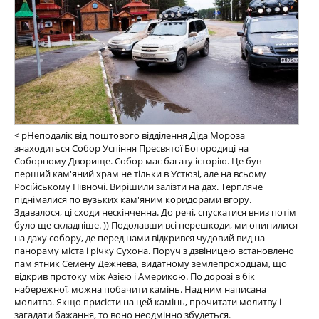
< pНеподалік від поштового відділення Діда Мороза
знаходиться Собор Успіння Пресвятої Богородиці на
Соборному Дворище. Собор має багату історію. Це був
перший кам'яний храм не тільки в Устюзі, але на всьому
Російському Півночі. Вирішили залізти на дах. Терпляче
піднімалися по вузьких кам'яним коридорами вгору.
Здавалося, ці сходи нескінченна. До речі, спускатися вниз потім
було ще складніше. )) Подолавши всі перешкоди, ми опинилися
на даху собору, де перед нами відкрився чудовий вид на
панораму міста і річку Сухона. Поруч з дзвіницею встановлено
пам'ятник Семену Дежнева, видатному землепроходцам, що
відкрив протоку між Азією і Америкою. По дорозі в бік
набережної, можна побачити камінь. Над ним написана
молитва. Якщо присісти на цей камінь, прочитати молитву і
загадати бажання, то воно неодмінно збудеться.