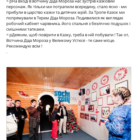
< pНа вході в вотчину Діда Мороза нас зустрів казковий
персонаж. Як тільки ми потрапили всередину, стало ясно - ми
прибули в царство казки та дитячих мрій. За Тропе Казок ми
попрямували в Терем Діда Мороза. Подивилися як виглядає
робочий кабінет чарівника, його спальня з безліччю подушок і
смішними тапками.
< pДеяким, щоб повірити в Казку, треба в ній побувати ! Так от,
Вотчина Діда Мороза у Великому Устюзі - те саме місце.
Рекомендую всім !
.