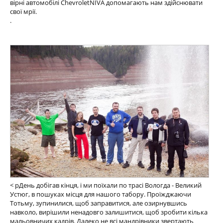
вірні автомобілі ChevroletNIVA допомагають нам здійснювати
свої мрії.
.
< pДень добігав кінця, і ми поїхали по трасі Вологда - Великий
Устюг, в пошуках місця для нашого табору. Проїжджаючи
Тотьму, зупинилися, щоб заправитися, але озирнувшись
навколо, вирішили ненадовго залишитися, щоб зробити кілька
мальовничих кадрів. Далеко не всі мандрівники звертають