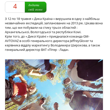
4
додати
свій голос
З 12 по 18 травня « Дика Країна » вирушила в одну з найбільш
незвичайних експедицій, запланованих на 2013 рік. Цікава вона
тим, що ми побували на стику трьох областей :
Архангельської, Вологодської та республіки Комі.
Крім того, до « Дикої Країні » приєдналася команда GM-
AVTOVAZ в особі генерального директора JeffreyGlover та
керівника відділу маркетингу Володимира Широкова, а також
генеральний директор ВАТ «Пітер - Лада».