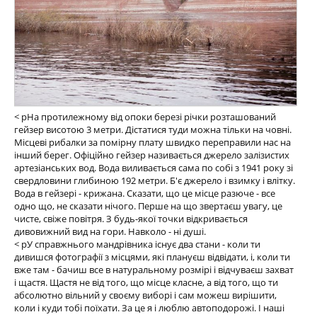
< pНа протилежному від опоки березі річки розташований
гейзер висотою 3 метри. Дістатися туди можна тільки на човні.
Місцеві рибалки за помірну плату швидко переправили нас на
інший берег. Офіційно гейзер називається джерело залізистих
артезіанських вод. Вода виливається сама по собі з 1941 року зі
свердловини глибиною 192 метри. Б'є джерело і взимку і влітку.
Вода в гейзері - крижана. Сказати, що це місце разюче - все
одно що, не сказати нічого. Перше на що звертаєш увагу, це
чисте, свіже повітря. З будь-якої точки відкривається
дивовижний вид на гори. Навколо - ні душі.
< pУ справжнього мандрівника існує два стани - коли ти
дивишся фотографії з місцями, які плануєш відвідати, і, коли ти
вже там - бачиш все в натуральному розмірі і відчуваєш захват
і щастя. Щастя не від того, що місце класне, а від того, що ти
абсолютно вільний у своєму виборі і сам можеш вирішити,
коли і куди тобі поїхати. За це я і люблю автоподорожі. І наші