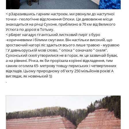
< pЗаразившись гарним настроєм, ми рвонули до наступної
точки - геологічне відслонення Опоки. Це дивовижне місце
знаходиться на річці Сухоне, приблизно в 70 км від Великого
Устюга по дорозі в Тотьму.
< pБерег нагадує гігантський листковий пиріг з буро
-коричневими і білими смугами. Він настільки високий, що
зростаючий нагорі ліс здається всього лише травою - муравою
! У давньоруській мові слово, " опока " означало " скеля".
Сухонський скелі утворилися не в горах, як це зазвичай буває,
а на рівнині. Річка, як би прорізала корінні відкладення, тим
самим оголила 65- метрову товщу пермських і четвертинних
відкладів. Цьому природному об'єкту 250 мільйонів років! А
виглядає, як новенький !))
.