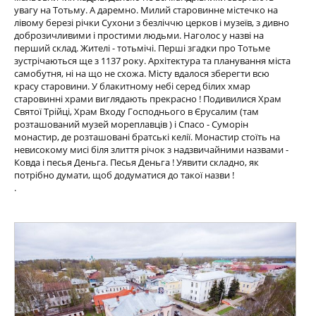
увагу на Тотьму. А даремно. Милий старовинне містечко на
лівому березі річки Сухони з безліччю церков і музеїв, з дивно
доброзичливими і простими людьми. Наголос у назві на
перший склад. Жителі - тотьмічі. Перші згадки про Тотьме
зустрічаються ще з 1137 року. Архітектура та планування міста
самобутня, ні на що не схожа. Місту вдалося зберегти всю
красу старовини. У блакитному небі серед білих хмар
старовинні храми виглядають прекрасно ! Подивилися Храм
Святої Трійці, Храм Входу Господнього в Єрусалим (там
розташований музей мореплавців ) і Спасо - Суморін
монастир, де розташовані братські келії. Монастир стоїть на
невисокому мисі біля злиття річок з надзвичайними назвами -
Ковда і песья Деньга. Песья Деньга ! Уявити складно, як
потрібно думати, щоб додуматися до такої назви !
.