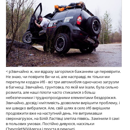
< pЗвичайно ж, ми відразу загорілися бажанням це перевірити.
Не знаю, чи повірите Ви чи ні, але насправді, як тільки ми
перетнули кордон Иб - всі три автомобіля одночасно загрузли
в багнюці. Звичайно, грунтовка, по якій ми їхали, була сильно
розмита, але наші пілоти часто стикалися з більш
небезпечними і труднопрохідними елементами бездоріжжя.
Звичайно, досвід і кмітливість дозволили вирішити проблему, і
ми швидко вибралися. Але, свій шлях в село Иб вирішили
продовжити вже на наступний день. Не витримавши
сверхнагрузок, на Білій Ластівці злетіла піввісь. Замінили її самі
в польових умовах. Постійно дивуюся, наскільки
ChevroletNIVAлегка і проста в ремонті.