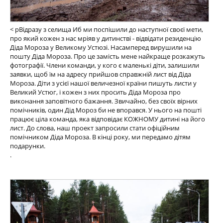
< pВідразу з селища Иб ми поспішили до наступної своєї мети,
про який кожен з нас мріяв у дитинстві - відвідати резиденцію
Діда Мороза у Великому Устюзі. Насамперед вирушили на
пошту Діда Мороза. Про це замість мене найкраще розкажуть
фотографії. Члени команди, у кого є маленькі діти, залишили
заявки, щоб їм на адресу прийшов справжній лист від Діда
Мороза. Діти з усієї нашої величезної країни пишуть листи у
Великий Устюг, і кожен з них просить Діда Мороза про
виконання заповітного бажання. Звичайно, без своїх вірних
помічників, один Дід Мороз би не впорався. У нього на пошті
працює ціла команда, яка відповідає КОЖНОМУ дитині на його
лист. До слова, наш проект запросили стати офіційним
помічником Діда Мороза. В кінці року, ми передамо дітям
подарунки.
.