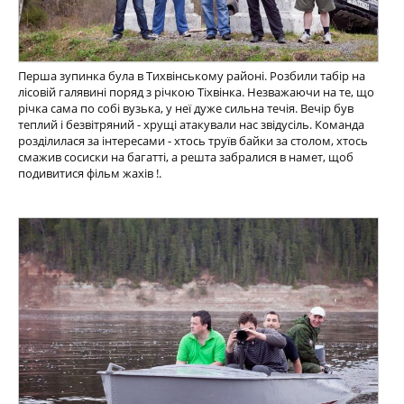
Перша зупинка була в Тихвінському районі. Розбили табір на
лісовій галявині поряд з річкою Тіхвінка. Незважаючи на те, що
річка сама по собі вузька, у неї дуже сильна течія. Вечір був
теплий і безвітряний - хрущі атакували нас звідусіль. Команда
розділилася за інтересами - хтось труїв байки за столом, хтось
смажив сосиски на багатті, а решта забралися в намет, щоб
подивитися фільм жахів !.