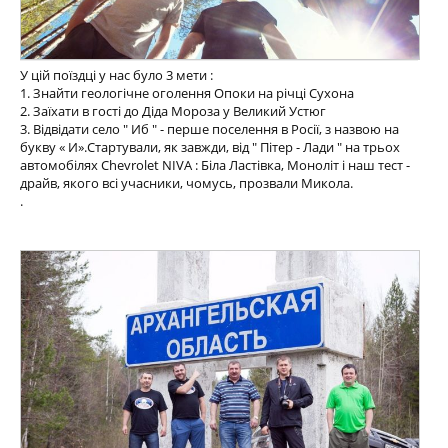
У цій поїздці у нас було 3 мети :
1. Знайти геологічне оголення Опоки на річці Сухона
2. Заїхати в гості до Діда Мороза у Великий Устюг
3. Відвідати село " Иб " - перше поселення в Росії, з назвою на
букву « И».Стартували, як завжди, від " Пітер - Лади " на трьох
автомобілях Chevrolet NIVA : Біла Ластівка, Моноліт і наш тест -
драйв, якого всі учасники, чомусь, прозвали Микола.
.