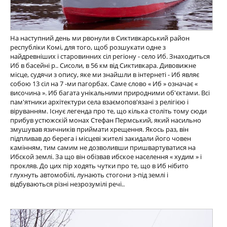
На наступний день ми рвонули в Сиктивкарський район
республіки Комі, для того, щоб розшукати одне з
найдревніших і старовинних сіл регіону - село Иб. Знаходиться
Иб в басейні р.. Сисоли, в 56 км від Сиктивкара. Дивовижне
місце, судячи з опису, яке ми знайшли в інтернеті - Иб являє
собою 13 сіл на 7 -ми пагорбах. Саме слово « Иб » означає «
височина ». Иб багата унікальними природними об'єктами. Всі
пам'ятники архітектури села взаємопов'язані з релігією і
віруванням. Існує легенда про те, що кілька століть тому сюди
прибув устюжскій монах Стефан Пермський, який насильно
змушував язичників приймати хрещення. Якось раз, він
підпливав до берега і місцеві жителі закидали його човен
камінням, тим самим не дозволивши пришвартуватися на
Ибской землі. За що він обізвав ибское населення « худим » і
прокляв. До цих пір ходять чутки про те, що в Иб нібито
глухнуть автомобілі, лунають стогони з-під землі і
відбуваються різні незрозумілі речі..