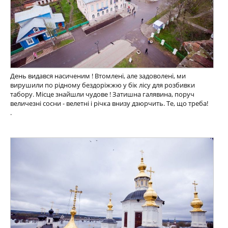
День видався насиченим ! Втомлені, але задоволені, ми
вирушили по рідному бездоріжжю у бік лісу для розбивки
табору. Місце знайшли чудове ! Затишна галявина, поруч
величезні сосни - велетні і річка внизу дзюрчить. Те, що треба!
.