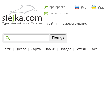
про проект
Рус
Укр
Написати нам
увійти
зареєструватися
Звіти
|
Цікаве
|
Карта
|
Замки
|
Погода
|
Готелі
|
Таксі