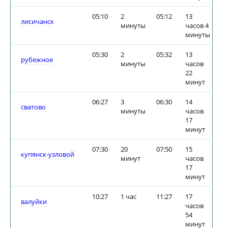
05:10
2
05:12
13
лисичанск
минуты
часов 4
минуты
05:30
2
05:32
13
рубежное
минуты
часов
22
минут
06:27
3
06:30
14
сватово
минуты
часов
17
минут
07:30
20
07:50
15
купянск-узловой
минут
часов
17
минут
10:27
1 час
11:27
17
валуйки
часов
54
минут