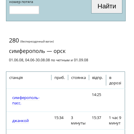
номер потяга
280
(беспересадочный вагон)
симферополь — орск
01.06.08, 04.06-30.08.08 по четным и 01.09.08
станція
приб.
стоянка
відпр.
в
дорозі
14:25
симферополь-
пасс.
15:34
3
15:37
1 час 9
джанкой
минуты
минут