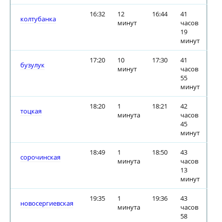
16:32
12
16:44
41
колтубанка
минут
часов
19
минут
17:20
10
17:30
41
бузулук
минут
часов
55
минут
18:20
1
18:21
42
тоцкая
минута
часов
45
минут
18:49
1
18:50
43
сорочинская
минута
часов
13
минут
19:35
1
19:36
43
новосергиевская
минута
часов
58