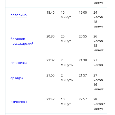
минут
18:45
15
19:00
24
поворино
минут
часов
48
минут
20:30
25
20:55
26
балашов
минут
часов
пассажирский
18
минут
21:37
2
21:39
27
летяжевка
минуты
часов
21:55
2
21:57
27
аркадак
минуты
часов
16
минут
22:47
10
22:57
28
ртищево 1
минут
часов 6
минут