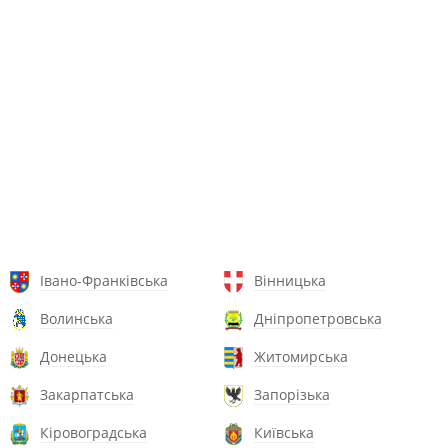
Івано-Франківська
Вінницька
Волинська
Дніпропетровська
Донецька
Житомирська
Закарпатська
Запорізька
Кіровоградська
Київська