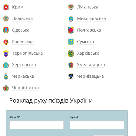
Крим
Луганська
Львівська
Миколаївська
Одеська
Полтавська
Ровенська
Сумська
Тернопільська
Харківська
Херсонська
Хмельницька
Черкаська
Чернівецька
Чернігівська
Розклад руху поїздів України
звідки
куди