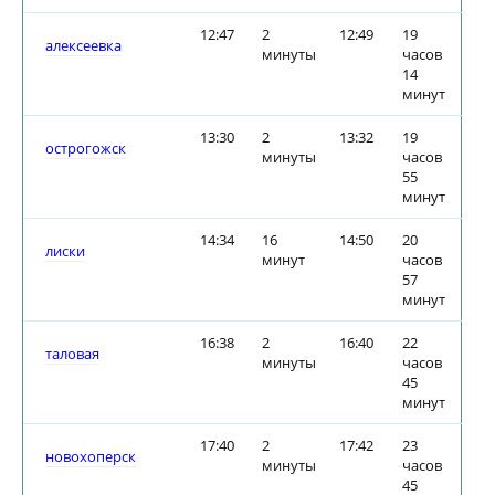
12:47
2
12:49
19
алексеевка
минуты
часов
14
минут
13:30
2
13:32
19
острогожск
минуты
часов
55
минут
14:34
16
14:50
20
лиски
минут
часов
57
минут
16:38
2
16:40
22
таловая
минуты
часов
45
минут
17:40
2
17:42
23
новохоперск
минуты
часов
45