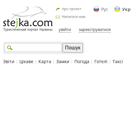
про проект
Рус
Укр
Написати нам
увійти
зареєструватися
Звіти
|
Цікаве
|
Карта
|
Замки
|
Погода
|
Готелі
|
Таксі