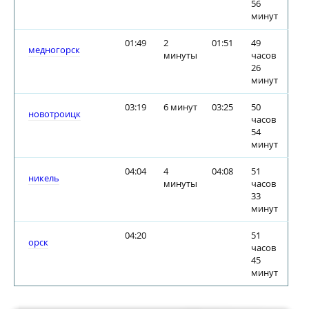
56
минут
01:49
2
01:51
49
медногорск
минуты
часов
26
минут
03:19
6 минут
03:25
50
новотроицк
часов
54
минут
04:04
4
04:08
51
никель
минуты
часов
33
минут
04:20
51
орск
часов
45
минут