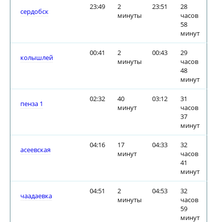
23:49
2
23:51
28
сердобск
минуты
часов
58
минут
00:41
2
00:43
29
колышлей
минуты
часов
48
минут
02:32
40
03:12
31
пенза 1
минут
часов
37
минут
04:16
17
04:33
32
асеевская
минут
часов
41
минут
04:51
2
04:53
32
чаадаевка
минуты
часов
59
минут