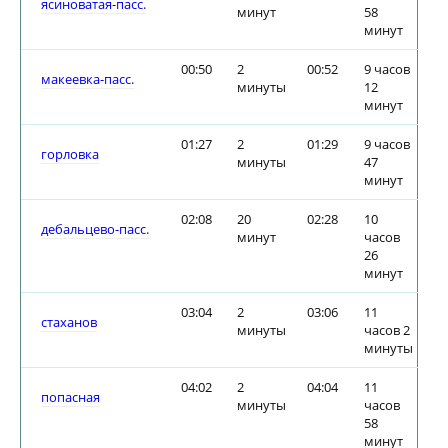
ясиноватая-пасс.
минут
58
минут
00:50
2
00:52
9 часов
макеевка-пасс.
минуты
12
минут
01:27
2
01:29
9 часов
горловка
минуты
47
минут
02:08
20
02:28
10
дебальцево-пасс.
минут
часов
26
минут
03:04
2
03:06
11
стаханов
минуты
часов 2
минуты
04:02
2
04:04
11
попасная
минуты
часов
58
минут