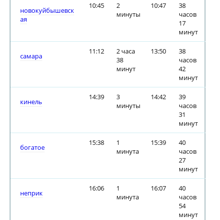
10:45
2
10:47
38
новокуйбышевск
минуты
часов
ая
17
минут
11:12
2 часа
13:50
38
самара
38
часов
минут
42
минут
14:39
3
14:42
39
кинель
минуты
часов
31
минут
15:38
1
15:39
40
богатое
минута
часов
27
минут
16:06
1
16:07
40
неприк
минута
часов
54
минут