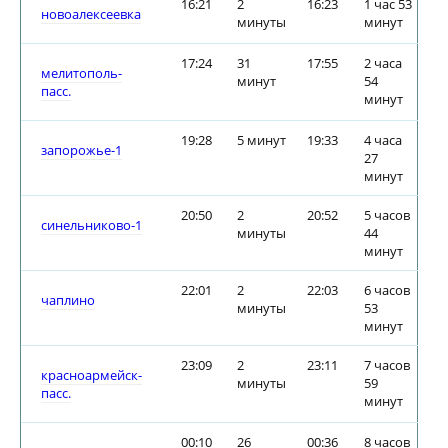
16:21
2
16:23
1 час 53
новоалексеевка
минуты
минут
17:24
31
17:55
2 часа
мелитополь-
минут
54
пасс.
минут
19:28
5 минут
19:33
4 часа
запорожье-1
27
минут
20:50
2
20:52
5 часов
синельниково-1
минуты
44
минут
22:01
2
22:03
6 часов
чаплино
минуты
53
минут
23:09
2
23:11
7 часов
красноармейск-
минуты
59
пасс.
минут
00:10
26
00:36
8 часов