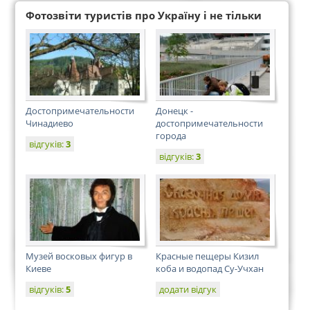
Фотозвіти туристів про Україну і не тільки
Достопримечательности
Донецк -
Чинадиево
достопримечательности
города
відгуків:
3
відгуків:
3
Музей восковых фигур в
Красные пещеры Кизил
Киеве
коба и водопад Cу-Учхан
відгуків:
5
додати відгук