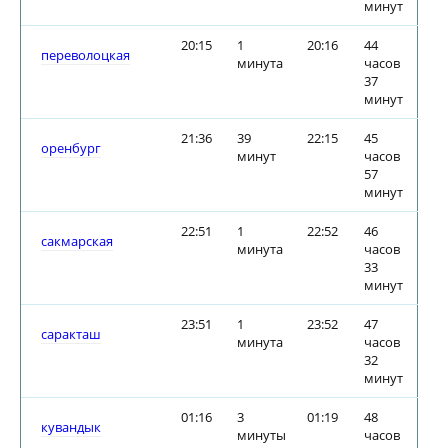
минут
20:15
1
20:16
44
переволоцкая
минута
часов
37
минут
21:36
39
22:15
45
оренбург
минут
часов
57
минут
22:51
1
22:52
46
сакмарская
минута
часов
33
минут
23:51
1
23:52
47
саракташ
минута
часов
32
минут
01:16
3
01:19
48
кувандык
минуты
часов